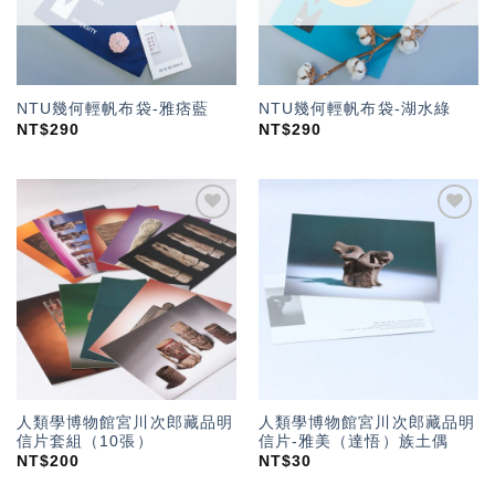
NTU幾何輕帆布袋-雅痞藍
NTU幾何輕帆布袋-湖水綠
NT$
290
NT$
290
加入
加入
「願
「願
望輕
望輕
單」
單」
人類學博物館宮川次郎藏品明
人類學博物館宮川次郎藏品明
信片套組（10張）
信片-雅美（達悟）族土偶
NT$
200
NT$
30