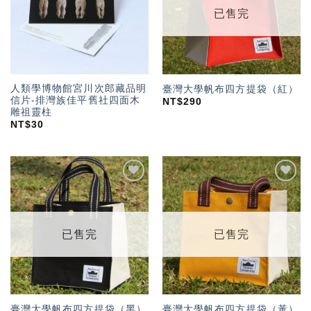
已售完
人類學博物館宮川次郎藏品明
臺灣大學帆布四方提袋（紅）
信片-排灣族佳平舊社四面木
NT$
290
雕祖靈柱
NT$
30
加入
加入
「願
「願
望輕
望輕
單」
單」
已售完
已售完
臺灣大學帆布四方提袋（黑）
臺灣大學帆布四方提袋（黃）