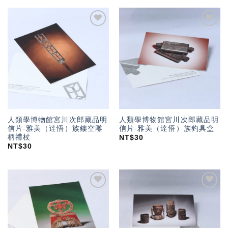
加入
加入
「願
「願
望輕
望輕
單」
單」
人類學博物館宮川次郎藏品明
人類學博物館宮川次郎藏品明
信片-雅美（達悟）族鏤空雕
信片-雅美（達悟）族釣具盒
柄禮杖
NT$
30
NT$
30
加入
加入
「願
「願
望輕
望輕
單」
單」