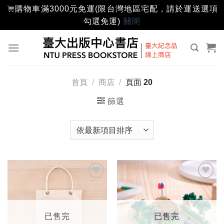
購物車滿3000元免運(限台灣地區宅配，請於運送選項
勾選免運)
關閉
Skip
to
content
首頁
/
商店
/
頁面 20
篩選
加入
加入
「願
「願
望輕
望輕
單」
單」
已售完
已售完