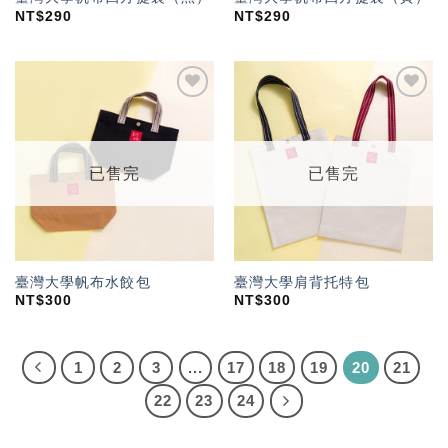
NT$
290
NT$
290
加入
加入
「願
「願
望輕
望輕
單」
單」
已售完
已售完
臺灣大學帆布水餃包
臺灣大學肩背托特包
NT$
300
NT$
300
1
2
3
...
17
18
19
20
21
22
23
24