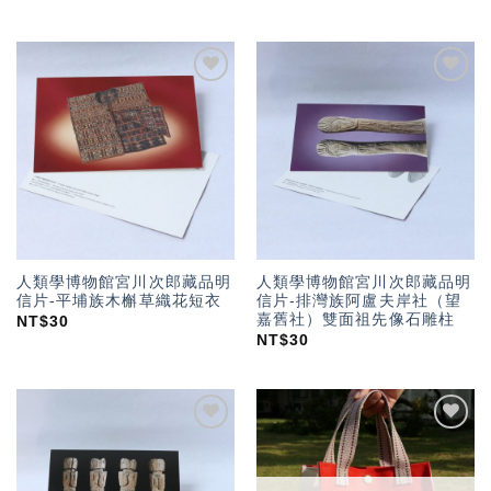
加入
加入
「願
「願
望輕
望輕
單」
單」
人類學博物館宮川次郎藏品明
人類學博物館宮川次郎藏品明
信片-平埔族木槲草織花短衣
信片-排灣族阿盧夫岸社（望
嘉舊社）雙面祖先像石雕柱
NT$
30
NT$
30
加入
加入
「願
「願
望輕
望輕
單」
單」