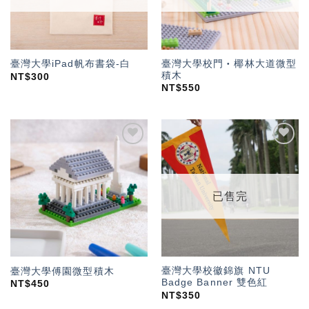
臺灣大學校門‧椰林大道微型
臺灣大學iPad帆布書袋-白
積木
NT$
300
NT$
550
加入
加入
「願
「願
望輕
望輕
單」
單」
已售完
臺灣大學校徽錦旗 NTU
臺灣大學傅園微型積木
Badge Banner 雙色紅
NT$
450
NT$
350