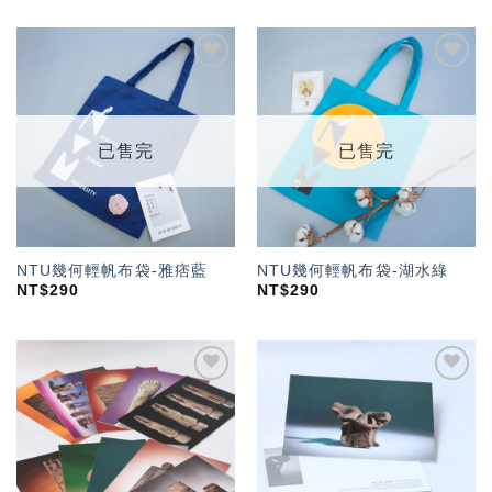
加入
加入
「願
「願
望輕
望輕
單」
單」
已售完
已售完
NTU幾何輕帆布袋-雅痞藍
NTU幾何輕帆布袋-湖水綠
NT$
290
NT$
290
加入
加入
「願
「願
望輕
望輕
單」
單」