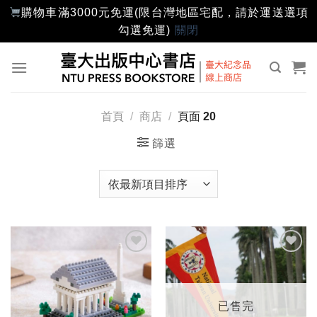
購物車滿3000元免運(限台灣地區宅配，請於運送選項
勾選免運)
關閉
Skip
to
content
首頁
/
商店
/
頁面 20
篩選
加入
加入
「願
「願
望輕
望輕
單」
單」
已售完