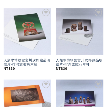
加入
加入
「願
「願
望輕
望輕
單」
單」
人類學博物館宮川次郎藏品明
人類學博物館宮川次郎藏品明
信片-排灣族雕柄木梳
信片-排灣族雕花單杯
NT$
30
NT$
30
加入
加入
「願
「願
望輕
望輕
單」
單」