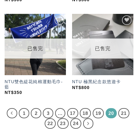
加入
加入
「願
「願
望輕
望輕
單」
單」
已售完
已售完
NTU雙色緹花純棉運動毛巾-
NTU 極黑紀念款悠遊卡
藍
NT$
800
NT$
350
1
2
3
...
17
18
19
20
21
22
23
24