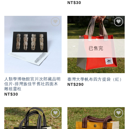
NT$
30
加入
加入
「願
「願
望輕
望輕
單」
單」
已售完
人類學博物館宮川次郎藏品明
臺灣大學帆布四方提袋（紅）
信片-排灣族佳平舊社四面木
NT$
290
雕祖靈柱
NT$
30
加入
加入
「願
「願