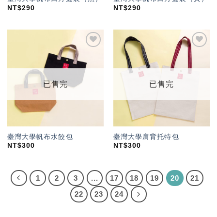
NT$
290
NT$
290
加入
加入
「願
「願
望輕
望輕
單」
單」
已售完
已售完
臺灣大學帆布水餃包
臺灣大學肩背托特包
NT$
300
NT$
300
1
2
3
...
17
18
19
20
21
22
23
24