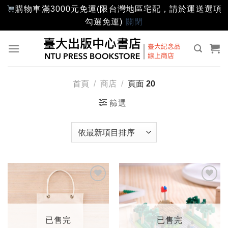
購物車滿3000元免運(限台灣地區宅配，請於運送選項
勾選免運)
關閉
Skip
to
content
首頁
/
商店
/
頁面 20
篩選
加入
加入
「願
「願
望輕
望輕
單」
單」
已售完
已售完