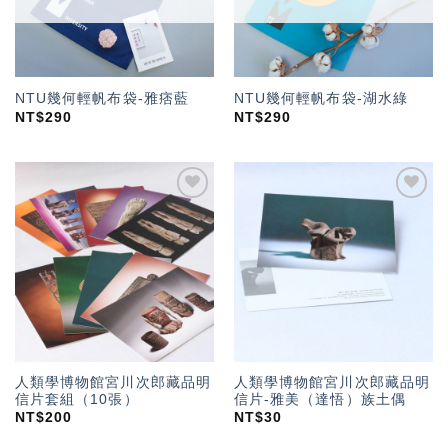
NTU幾何輕帆布袋-雅痞藍
NTU幾何輕帆布袋-湖水綠
NT$
290
NT$
290
加入
加入
「願
「願
望輕
望輕
單」
單」
人類學博物館宮川次郎藏品明
人類學博物館宮川次郎藏品明
信片套組（10張）
信片-雅美（達悟）族土偶
NT$
200
NT$
30