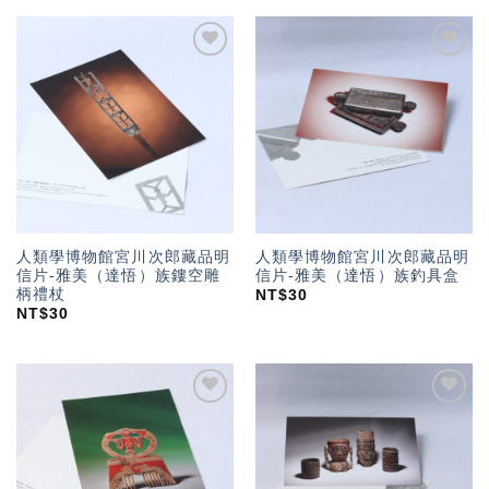
加入
加入
「願
「願
望輕
望輕
單」
單」
人類學博物館宮川次郎藏品明
人類學博物館宮川次郎藏品明
信片-雅美（達悟）族鏤空雕
信片-雅美（達悟）族釣具盒
柄禮杖
NT$
30
NT$
30
加入
加入
「願
「願
望輕
望輕
單」
單」