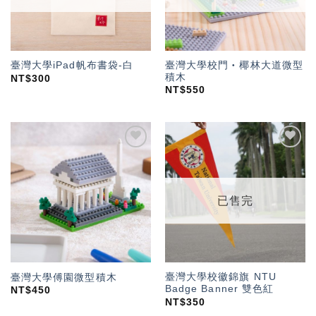
臺灣大學校門‧椰林大道微型
臺灣大學iPad帆布書袋-白
積木
NT$
300
NT$
550
加入
加入
「願
「願
望輕
望輕
單」
單」
已售完
臺灣大學校徽錦旗 NTU
臺灣大學傅園微型積木
Badge Banner 雙色紅
NT$
450
NT$
350