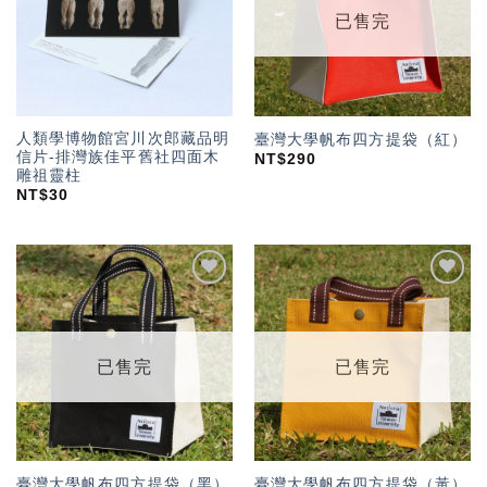
已售完
人類學博物館宮川次郎藏品明
臺灣大學帆布四方提袋（紅）
信片-排灣族佳平舊社四面木
NT$
290
雕祖靈柱
NT$
30
加入
加入
「願
「願
望輕
望輕
單」
單」
已售完
已售完
臺灣大學帆布四方提袋（黑）
臺灣大學帆布四方提袋（黃）