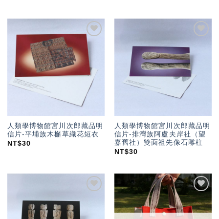
加入
加入
「願
「願
望輕
望輕
單」
單」
人類學博物館宮川次郎藏品明
人類學博物館宮川次郎藏品明
信片-平埔族木槲草織花短衣
信片-排灣族阿盧夫岸社（望
嘉舊社）雙面祖先像石雕柱
NT$
30
NT$
30
加入
加入
「願
「願
望輕
望輕
單」
單」