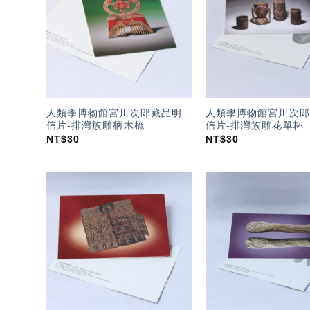
望輕
單」
人類學博物館宮川次郎藏品明
人類學博物館宮川次郎
信片-排灣族雕柄木梳
信片-排灣族雕花單杯
NT$
30
NT$
30
加入
「願
望輕
單」