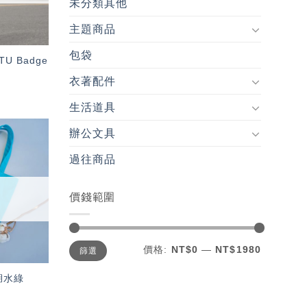
未分類其他
主題商品
包袋
U Badge
衣著配件
生活道具
辦公文具
加入
過往商品
「願
望輕
單」
價錢範圍
最
最
價格:
NT$0
—
NT$1980
篩選
低
高
價
價
格
格
湖水綠