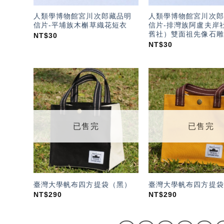
人類學博物館宮川次郎藏品明
人類學博物館宮川次郎
信片-平埔族木槲草織花短衣
信片-排灣族阿盧夫岸
舊社）雙面祖先像石雕
NT$
30
NT$
30
加入
「願
望輕
單」
已售完
已售完
臺灣大學帆布四方提袋（黑）
臺灣大學帆布四方提袋
NT$
290
NT$
290