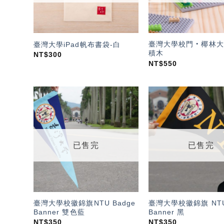
臺灣大學校門‧椰林大
臺灣大學iPad帆布書袋-白
積木
NT$
300
NT$
550
加入
「願
望輕
單」
已售完
已售完
臺灣大學校徽錦旗NTU Badge
臺灣大學校徽錦旗 NTU
Banner 雙色藍
Banner 黑
NT$
350
NT$
350