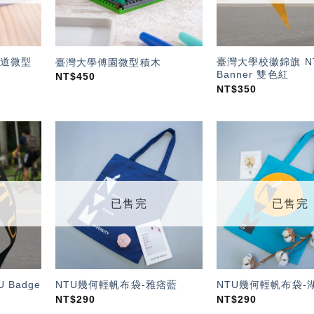
道微型
臺灣大學校徽錦旗 NT
臺灣大學傅園微型積木
Banner 雙色紅
NT$
450
NT$
350
加入
加入
「願
「願
望輕
望輕
單」
單」
已售完
已售完
 Badge
NTU幾何輕帆布袋-雅痞藍
NTU幾何輕帆布袋-
NT$
290
NT$
290