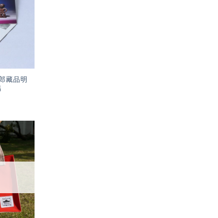
望輕
單」
郎藏品明
偶
加入
「願
望輕
單」