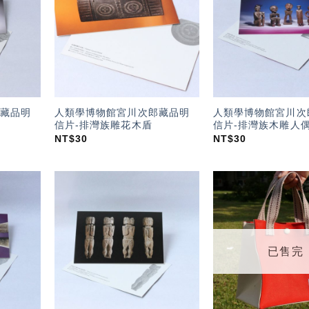
望輕
望輕
單」
單」
藏品明
人類學博物館宮川次郎藏品明
人類學博物館宮川次
信片-排灣族雕花木盾
信片-排灣族木雕人
NT$
30
NT$
30
加入
加入
「願
「願
望輕
望輕
單」
單」
已售完