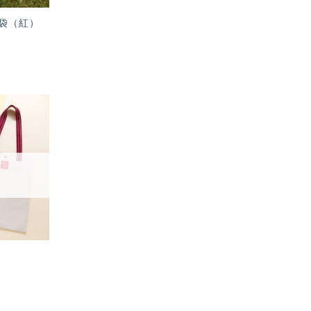
袋（紅）
加入
「願
望輕
單」