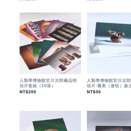
加入
「願
望輕
單」
人類學博物館宮川次郎藏品明
人類學博物館宮川次郎
信片套組（10張）
信片-雅美（達悟）族
NT$
200
NT$
30
加入
「願