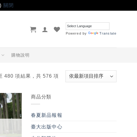
)
關閉
Powered by
Translate
品
購物說明
至 480 項結果，共 576 項
商品分類
加入
「願
春夏新品報報
望輕
單」
臺大出版中心