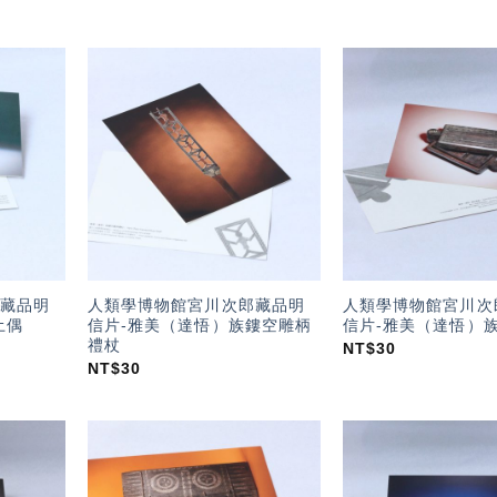
加入
加入
「願
「願
望輕
望輕
單」
單」
藏品明
人類學博物館宮川次郎藏品明
人類學博物館宮川次
土偶
信片-雅美（達悟）族鏤空雕柄
信片-雅美（達悟）
禮杖
NT$
30
NT$
30
加入
加入
「願
「願