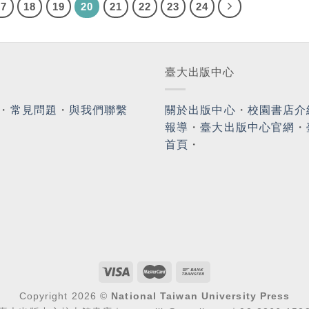
17
18
19
20
21
22
23
24
臺大出版中心
・
常見問題
・
與我們聯繫
關於出版中心
・
校園書店介
報導
・
臺大出版中心官網
・
首頁
・
Copyright 2026 ©
National Taiwan University Press