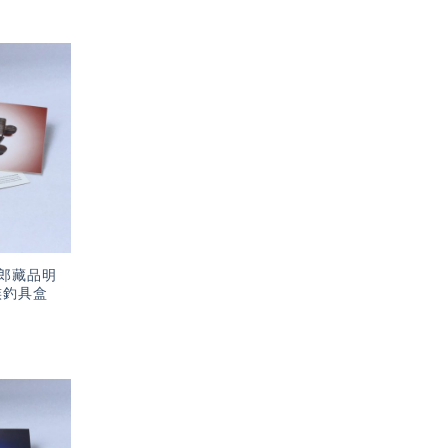
加入
「願
望輕
單」
郎藏品明
族釣具盒
加入
「願