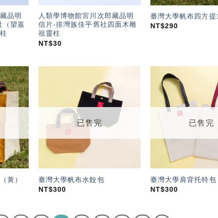
藏品明
人類學博物館宮川次郎藏品明
臺灣大學帆布四方提
社（望嘉
信片-排灣族佳平舊社四面木雕
NT$
290
柱
祖靈柱
NT$
30
加入
加入
「願
「願
望輕
望輕
單」
單」
已售完
已售完
（黃）
臺灣大學帆布水餃包
臺灣大學肩背托特包
NT$
300
NT$
300