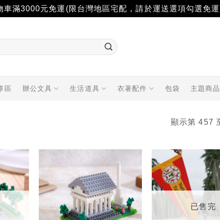
物車滿3000元免運(限台灣地區宅配，請於運送選項勾選免運
專區
辦公文具
生活道具
衣著配件
包袋
主題商
顯示第 457 
加入
加入
「願
「願
望輕
望輕
單」
單」
已售完