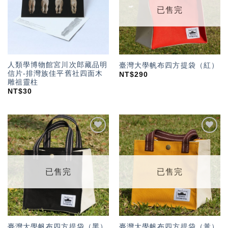
已售完
人類學博物館宮川次郎藏品明
臺灣大學帆布四方提袋（紅）
信片-排灣族佳平舊社四面木
NT$
290
雕祖靈柱
NT$
30
加入
加入
「願
「願
望輕
望輕
單」
單」
已售完
已售完
臺灣大學帆布四方提袋（黑）
臺灣大學帆布四方提袋（黃）