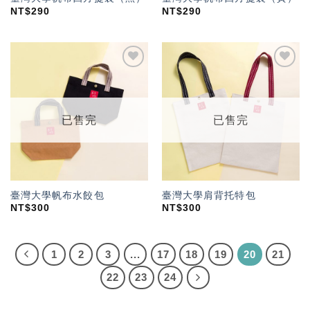
NT$
290
NT$
290
加入
加入
「願
「願
望輕
望輕
單」
單」
已售完
已售完
臺灣大學帆布水餃包
臺灣大學肩背托特包
NT$
300
NT$
300
1
2
3
...
17
18
19
20
21
22
23
24