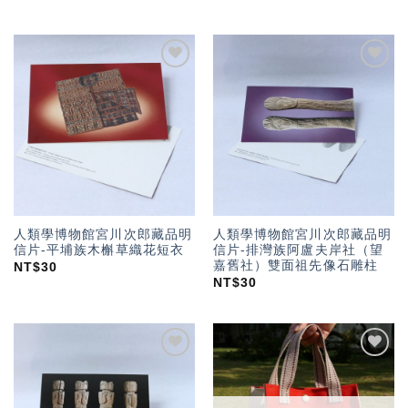
加入
加入
「願
「願
望輕
望輕
單」
單」
人類學博物館宮川次郎藏品明
人類學博物館宮川次郎藏品明
信片-平埔族木槲草織花短衣
信片-排灣族阿盧夫岸社（望
嘉舊社）雙面祖先像石雕柱
NT$
30
NT$
30
加入
加入
「願
「願
望輕
望輕
單」
單」