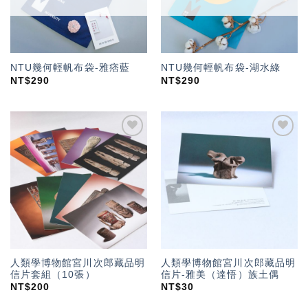
NTU幾何輕帆布袋-雅痞藍
NTU幾何輕帆布袋-湖水綠
NT$
290
NT$
290
加入
加入
「願
「願
望輕
望輕
單」
單」
人類學博物館宮川次郎藏品明
人類學博物館宮川次郎藏品明
信片套組（10張）
信片-雅美（達悟）族土偶
NT$
200
NT$
30