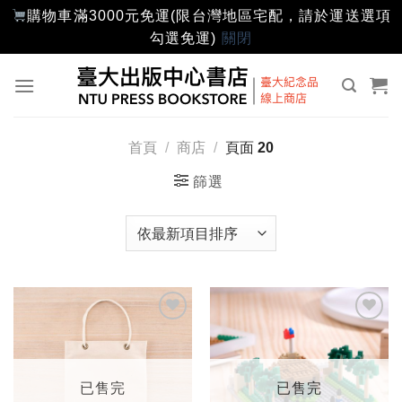
購物車滿3000元免運(限台灣地區宅配，請於運送選項
勾選免運)
關閉
Skip
to
content
首頁
/
商店
/
頁面 20
篩選
加入
加入
「願
「願
望輕
望輕
單」
單」
已售完
已售完