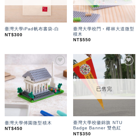
臺灣大學校門‧椰林大道微型
臺灣大學iPad帆布書袋-白
積木
NT$
300
NT$
550
加入
加入
「願
「願
望輕
望輕
單」
單」
已售完
臺灣大學校徽錦旗 NTU
臺灣大學傅園微型積木
Badge Banner 雙色紅
NT$
450
NT$
350