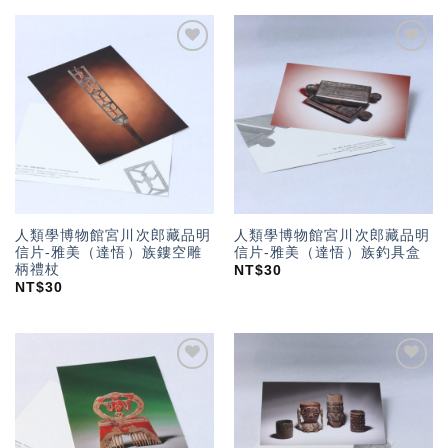
加入
加入
「願
「願
望輕
望輕
單」
單」
人類學博物館宮川次郎藏品明
人類學博物館宮川次郎藏品明
信片-雅美（達悟）族鏤空雕
信片-雅美（達悟）族釣具盒
柄禮杖
NT$
30
NT$
30
加入
加入
「願
「願
望輕
望輕
單」
單」