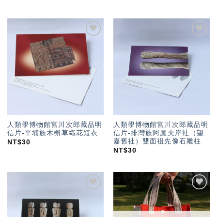
加入
加入
「願
「願
望輕
望輕
單」
單」
人類學博物館宮川次郎藏品明
人類學博物館宮川次郎藏品明
信片-平埔族木槲草織花短衣
信片-排灣族阿盧夫岸社（望
嘉舊社）雙面祖先像石雕柱
NT$
30
NT$
30
加入
加入
「願
「願
望輕
望輕
單」
單」