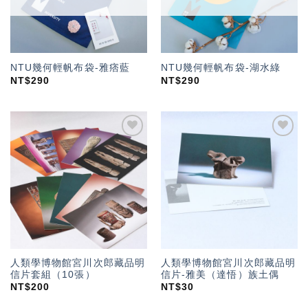
NTU幾何輕帆布袋-雅痞藍
NTU幾何輕帆布袋-湖水綠
NT$
290
NT$
290
加入
加入
「願
「願
望輕
望輕
單」
單」
人類學博物館宮川次郎藏品明
人類學博物館宮川次郎藏品明
信片套組（10張）
信片-雅美（達悟）族土偶
NT$
200
NT$
30