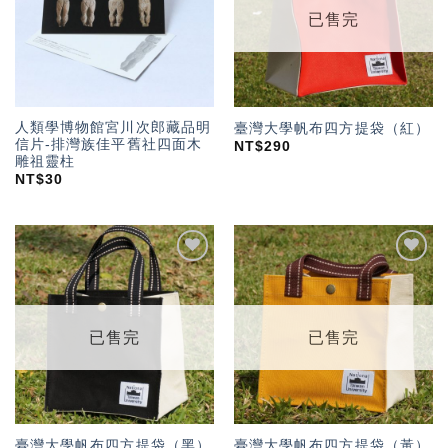
已售完
人類學博物館宮川次郎藏品明
臺灣大學帆布四方提袋（紅）
信片-排灣族佳平舊社四面木
NT$
290
雕祖靈柱
NT$
30
加入
加入
「願
「願
望輕
望輕
單」
單」
已售完
已售完
臺灣大學帆布四方提袋（黑）
臺灣大學帆布四方提袋（黃）