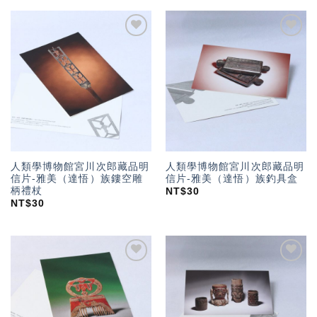
加入
加入
「願
「願
望輕
望輕
單」
單」
人類學博物館宮川次郎藏品明
人類學博物館宮川次郎藏品明
信片-雅美（達悟）族鏤空雕
信片-雅美（達悟）族釣具盒
柄禮杖
NT$
30
NT$
30
加入
加入
「願
「願
望輕
望輕
單」
單」