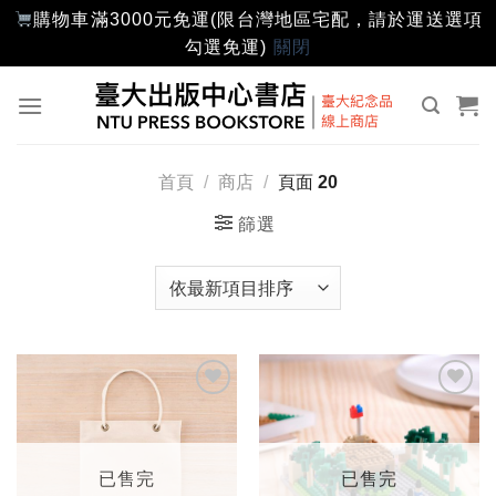
購物車滿3000元免運(限台灣地區宅配，請於運送選項
勾選免運)
關閉
Skip
to
content
首頁
/
商店
/
頁面 20
篩選
加入
加入
「願
「願
望輕
望輕
單」
單」
已售完
已售完