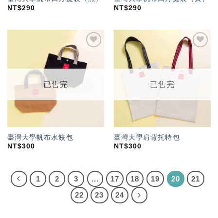
NT$
290
NT$
290
加入
加入
「願
「願
望輕
望輕
單」
單」
已售完
已售完
臺灣大學帆布水餃包
臺灣大學肩背托特包
NT$
300
NT$
300
1
2
3
...
17
18
19
20
21
22
23
24