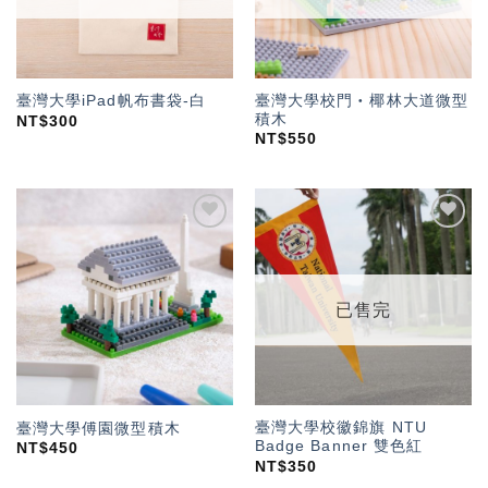
臺灣大學校門‧椰林大道微型
臺灣大學iPad帆布書袋-白
積木
NT$
300
NT$
550
加入
加入
「願
「願
望輕
望輕
單」
單」
已售完
臺灣大學校徽錦旗 NTU
臺灣大學傅園微型積木
Badge Banner 雙色紅
NT$
450
NT$
350