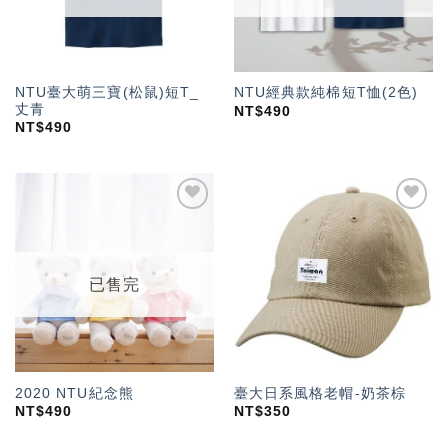
NTU臺大萌三寶(松鼠)短T_
NTU經典款純棉短T恤(2色)
丈青
NT$
490
NT$
490
加入
加入
「願
「願
望輕
望輕
單」
單」
已售完
2020 NTU紀念熊
臺大日系風格老帽-奶茶棕
NT$
490
NT$
350