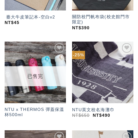
關防校門帆布袋(校史館門市
臺大牛皮筆記本-空白v2
限定)
NT$
45
NT$
390
-25%
加入
加入
「願
「願
望輕
望輕
單」
單」
已售完
NTU x THERMOS 彈蓋保溫
NTU英文校名海灘巾
杯500ml
NT$
650
NT$
490