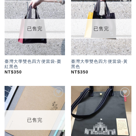
加入
加入
「願
「願
望輕
望輕
單」
單」
已售完
已售完
臺灣大學雙色四方便當袋-棗
臺灣大學雙色四方便當袋-黃
紅黑色
黑色
NT$
350
NT$
350
加入
加入
「願
「願
望輕
望輕
單」
單」
已售完