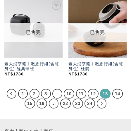
加入
加入
「願
「願
望輕
望輕
單」
單」
已售完
已售完
臺大沏茶隨手泡旅行組(含隨
臺大沏茶隨手泡旅行組(含隨
身包)-經典球雀
身包)-杜鵑
NT$
1780
NT$
1780
1
2
3
...
10
11
12
13
14
15
16
...
22
23
24