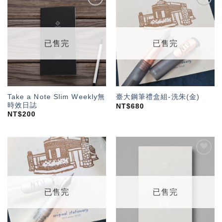
加入
加入
「願
「願
望輕
望輕
單」
單」
已售完
已售完
Take a Note Slim Weekly無
臺大鋼筆禮盒組-洗朱(金)
時效日誌
NT$
680
NT$
200
加入
加入
「願
「願
望輕
望輕
單」
單」
已售完
已售完