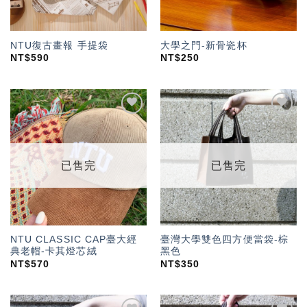
NTU復古畫報 手提袋
大學之門-新骨瓷杯
NT$
590
NT$
250
加入
加入
「願
「願
望輕
望輕
單」
單」
已售完
已售完
NTU CLASSIC CAP臺大經
臺灣大學雙色四方便當袋-棕
典老帽-卡其燈芯絨
黑色
NT$
570
NT$
350