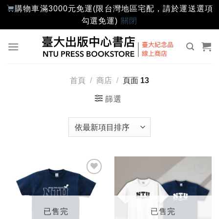
購物車滿3000元免運(限台灣地區宅配，請於運送選項
勾選免運)
關閉
Skip
to
content
首頁
/
商店
/
頁面 13
篩選
加入
加入
「願
「願
望輕
望輕
單」
單」
已售完
已售完