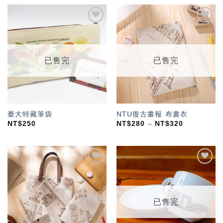
加入
加入
「願
「願
望輕
望輕
單」
單」
已售完
已售完
臺大特藏筆袋
NTU復古畫報 布書衣
NT$
250
NT$
280
–
NT$
320
加入
加入
「願
「願
望輕
望輕
單」
單」
已售完