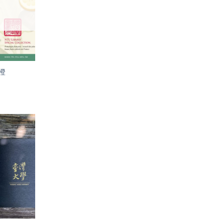
單」
橙
加入
「願
望輕
單」