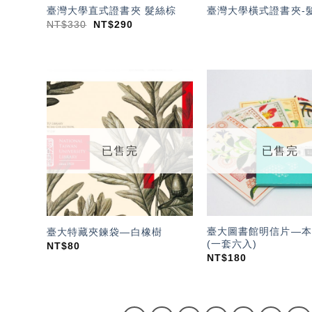
臺灣大學直式證書夾 髮絲棕
臺灣大學橫式證書夾-
NT$
330
NT$
290
加入
「願
望輕
單」
已售完
已售完
臺大圖書館明信片—本
臺大特藏夾鍊袋—白橡樹
(一套六入)
NT$
80
NT$
180