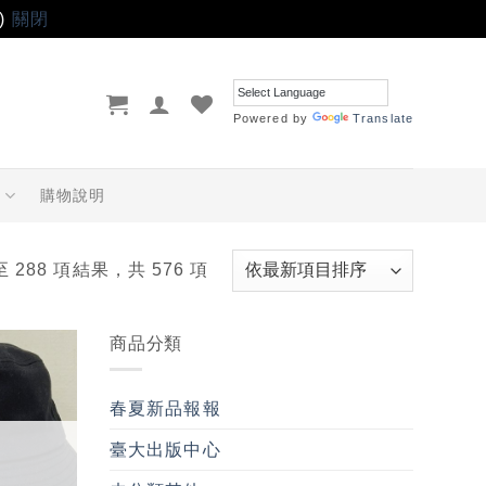
)
關閉
Powered by
Translate
品
購物說明
至 288 項結果，共 576 項
商品分類
加入
「願
春夏新品報報
望輕
單」
臺大出版中心