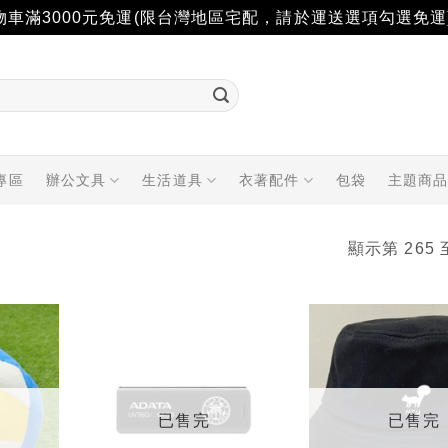
物車滿3000元免運(限台灣地區宅配，請於運送選項勾選免運
專區
辦公文具
生活道具
衣著配件
包袋
主題商
顯示第 265 
加入
加入
「願
「願
望輕
望輕
單」
單」
已售完
已售完