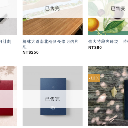
單」
單」
已售完
已售完
椰林大道南北兩側長條明信片
-月計劃
臺大特藏夾鍊袋—苦
組
NT$
80
NT$
250
-12%
加入
加入
「願
「願
望輕
望輕
單」
單」
已售完