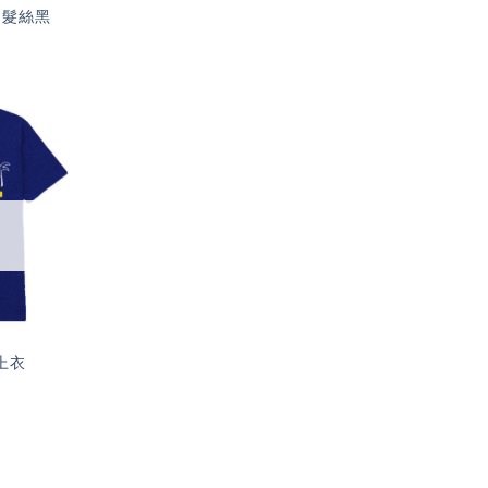
 髮絲黑
加入
「願
望輕
單」
上衣