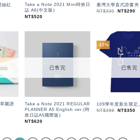
Take a Note 2021 Mini時效日
髮絲紅
臺灣大學直式證書夾
誌 A6(中文版)
NT$
330
NT$
290
NT$
520
-12%
加入
加入
「願
「願
望輕
望輕
單」
單」
已售完
已售完
草圖譜
Take a Note 2021 REGULAR
109學年度新生限定
PLANNER A5 English ver.(時
NT$
398
NT$
350
效日誌A5國際版)
NT$
620