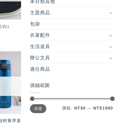
未分類其他
主題商品
包袋
/白)
衣著配件
生活道具
辦公文具
加入
過往商品
「願
望輕
單」
價錢範圍
最
最
價格:
NT$0
—
NT$1980
篩選
低
高
價
價
格
格
牌 超輕量彈蓋