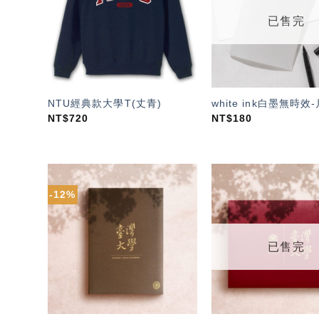
單」
已售完
NTU經典款大學T(丈青)
white ink白墨無時效
NT$
720
NT$
180
-12%
加入
「願
望輕
單」
已售完