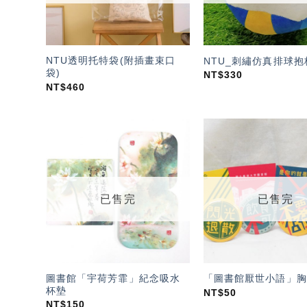
NTU透明托特袋(附插畫束口
NTU_刺繡仿真排球抱
袋)
NT$
330
NT$
460
加入
「願
望輕
單」
已售完
已售完
圖書館「宇荷芳霏」紀念吸水
「圖書館厭世小語」胸
杯墊
NT$
50
NT$
150