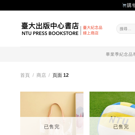
購
Skip
to
搜
content
尋
關
鍵
字:
畢業季紀念品
首頁
/
商店
/
頁面 12
加入
「願
望輕
單」
已售完
已售完