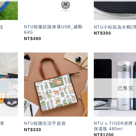
NTU校徽款隨身碟USB_威剛
枕
NTU小松鼠漁夫帽(黑
64G
NT$
350
NT$
480
加入
加入
「願
「願
望輕
望輕
單」
單」
已售完
NTU x TIGER虎
章
NTU校園生活手提袋
保溫瓶 480ml
NT$
330
NT$
1200