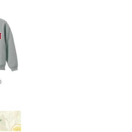
加入
「願
望輕
單」
)
加入
「願
望輕