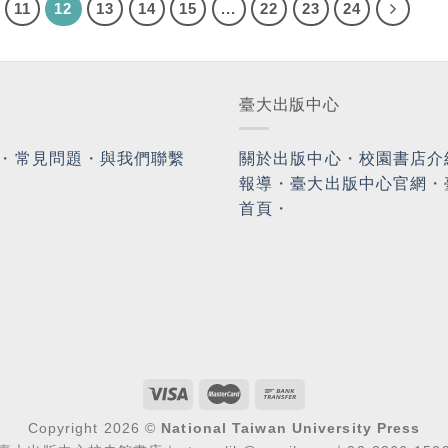
11
12
13
14
15
...
22
23
24
臺大出版中心
・
常見問題
・
與我們聯繫
關於出版中心
・
校園書店介
報導
・
臺大出版中心官網
・
首頁
・
Copyright 2026 ©
National Taiwan University Press