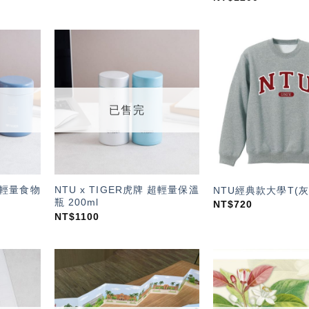
加入
加入
「願
「願
望輕
望輕
單」
單」
已售完
 超輕量食物
NTU x TIGER虎牌 超輕量保溫
NTU經典款大學T(灰
瓶 200ml
NT$
720
NT$
1100
加入
加入
「願
「願
望輕
望輕