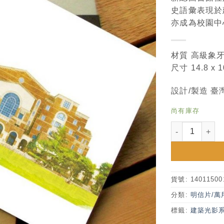
史語彙表現於
亦成為校園中
材質 高級象
尺寸 14.8 x 
設計/製造 臺
尚有庫存
建築光影：臺灣
貨號:
14011500
分類:
明信片/萬
標籤:
建築光影