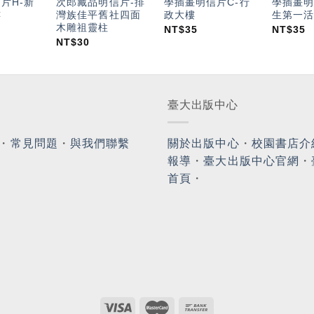
片H-新
次郎藏品明信片-排
學插畫明信片C-行
學插畫明
樓
灣族佳平舊社四面
政大樓
生第一活
木雕祖靈柱
NT$
35
NT$
35
NT$
30
臺大出版中心
・
常見問題
・
與我們聯繫
關於出版中心
・
校園書店介
報導
・
臺大出版中心官網
・
首頁
・