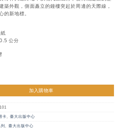
建築外觀，側面矗立的鐘樓突起於周邊的天際線，
心的新地標。
牙紙
10.5 公分
灣
大學插畫明信片B-總圖書館 數量
加入購物車
101
用卡
,
臺大出版中心
系列
,
臺大出版中心