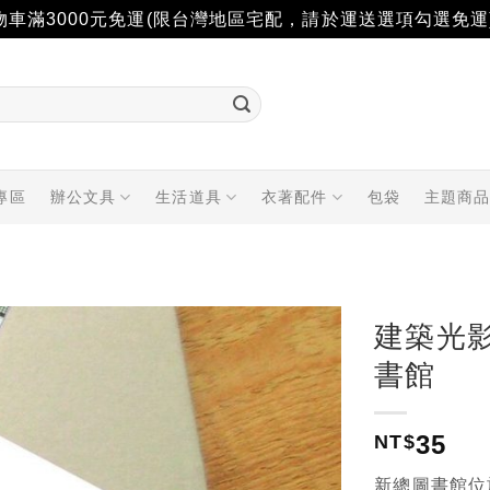
物車滿3000元免運(限台灣地區宅配，請於運送選項勾選免運
專區
辦公文具
生活道具
衣著配件
包袋
主題商
建築光
書館
加入
「願
望輕
35
NT$
單」
新總圖書館位