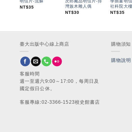
明信片-流蘇
次郎藏品明信片-排
學插畫明信
灣族木雕人偶
社科院大
NT$
35
NT$
30
NT$
35
臺大出版中心線上商店
購物須知
購物說明
客服時間
週一至週六9:00～17:00，每周日及
國定假日公休。
客服專線:02-3366-1523校史館書店