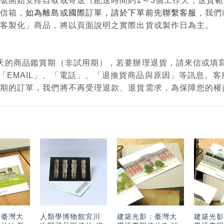
單編號開始安排自取或寄送（配送時間約1～3個工作天，送貨
政信箱，
如為離島或國際訂單，請於下單前先聯繫客服
，我們
購、客製化」商品，將以頁面說明之實際出貨或製作日為主。
有7天的商品鑑賞期（非試用期），若要辦理退貨，請來信或
「EMAIL」、「電話」、「退換貨商品與原因」等訊息。
鑑賞期的訂單，我們將不再受理退款、退貨需求，為保障您的
加入
加入
加入
「願
「願
「願
望輕
望輕
望輕
單」
單」
單」
：臺灣大
人類學博物館宮川
建築光影：臺灣大
建築光影