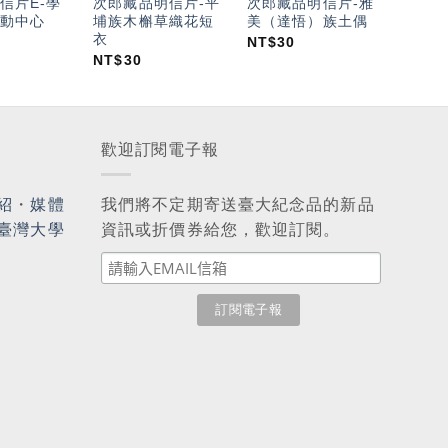
信片E-學
次郎藏品明信片-平
次郎藏品明信片-雅
動中心
埔族木槲草織花短
美（達悟）族土偶
衣
NT$
30
NT$
30
歡迎訂閱電子報
紹
・
媒體
我們將不定期寄送臺大紀念品的新品
臺灣大學
資訊或折價券給您，歡迎訂閱。