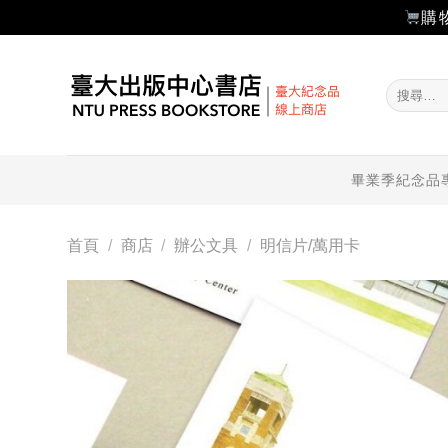
購
Skip
to
搜
content
尋
關
鍵
字:
畢業季紀念品
首頁
/
商店
/
辦公文具
/
明信片/萬用卡