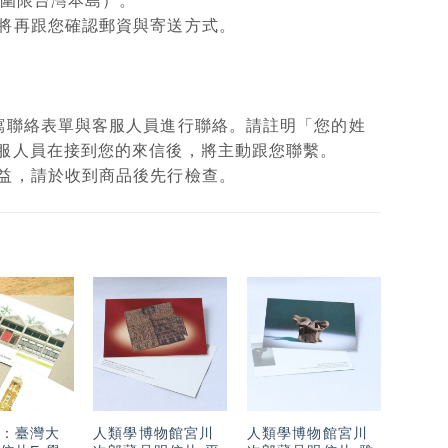
範圍限台灣本島）。
將再跟您確認郵資與寄送方式。
填寫聯絡表單與客服人員進行聯絡。請註明「您的姓
客服人員在接到您的來信後，將主動跟您聯繫。
權益，請於收到商品後先行檢查。
加入
加入
加入
「願
「願
「願
望輕
望輕
望輕
單」
單」
單」
：臺灣大
人類學博物館宮川
人類學博物館宮川