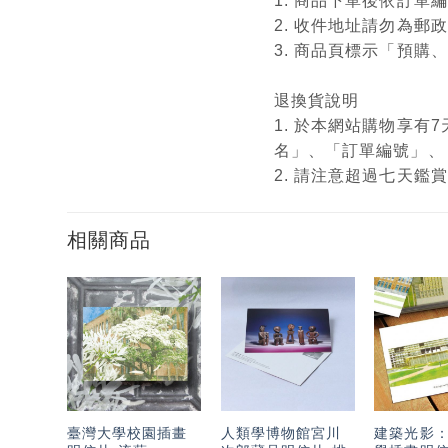
1. 商品下單後依訂
2. 收件地址請勿為郵
3. 商品頁標示「預
退換貨說明
1. 於本網站購物享
名」、「訂單編號」、
2. 請注意超過七天
相關商品
加入
加入
「願
「願
望輕
望輕
單」
單」
臺灣大學校園插畫
人類學博物館宮川
建築光影