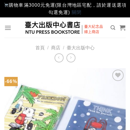
購物車滿3000元免運(限台灣地區宅配，請於運送選項
勾選免運)
關閉
Skip
to
content
首頁
/
商店
/
臺大出版中心
-66%
加入
「願
望輕
單」