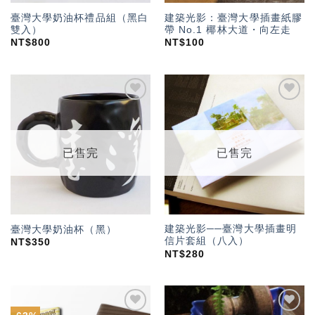
臺灣大學奶油杯禮品組（黑白
建築光影：臺灣大學插畫紙膠
雙入）
帶 No.1 椰林大道・向左走
NT$
800
NT$
100
加入
加入
「願
「願
望輕
望輕
單」
單」
已售完
已售完
建築光影──臺灣大學插畫明
臺灣大學奶油杯（黑）
信片套組（八入）
NT$
350
NT$
280