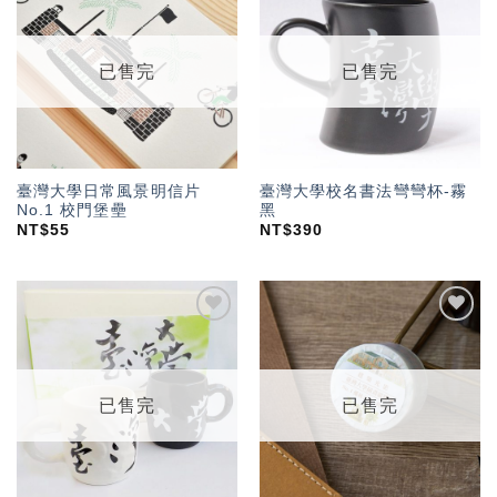
加入
加入
「願
「願
望輕
望輕
單」
單」
已售完
已售完
臺灣大學日常風景明信片
臺灣大學校名書法彎彎杯-霧
No.1 校門堡壘
黑
NT$
55
NT$
390
加入
加入
「願
「願
望輕
望輕
單」
單」
已售完
已售完