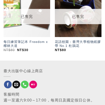
-63%
加入
加入
「願
「願
望輕
望輕
單」
單」
已售完
已售完
每日練習筆記本 Freedom x
花語校園：臺灣大學植物紙膠
椰林大道
帶 No.1 杜鵑花
NT$
80
NT$
30
NT$
80
臺大出版中心線上商店
客服時間
週一至週六9:00～17:00，每周日及國定假日公休。