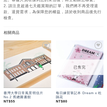
2. 請注意超過七天鑑賞期的訂單，我們將不再受理退
款、退貨需求，為保障您的權益，請於收到商品後先行
檢查。
相關商品
加入
加入
「願
「願
望輕
望輕
單」
單」
已售完
臺灣大學日常風景明信片
每日練習筆記本 Dream x 杜
No.2 舊總圖書館
鵑花
NT$
55
NT$
80