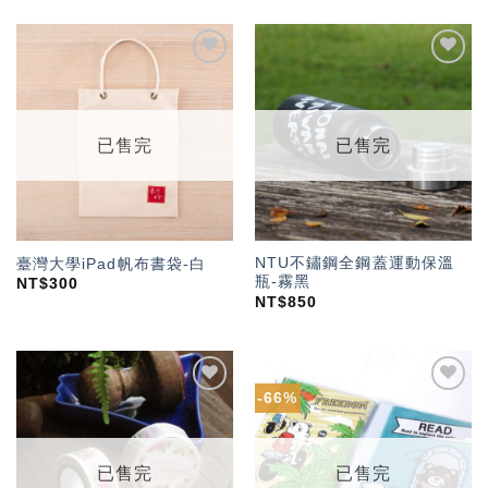
加入
加入
「願
「願
望輕
望輕
單」
單」
已售完
已售完
NTU不鏽鋼全鋼蓋運動保溫
臺灣大學iPad帆布書袋-白
瓶-霧黑
NT$
300
NT$
850
-66%
加入
加入
「願
「願
望輕
望輕
單」
單」
已售完
已售完