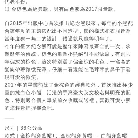
代表年份。
◎ 金棕色為經典款，另有白色熊為2017限量款。
自2015年出版中心首次推出紀念熊以來，每年的小熊配
合該年度的主題搭配出不同造型，熊的樣式和衣服皆為
當年度獨一無二的設計，錯過就只能等明年了。
今年的臺大紀念熊可說是歷年來陣容最齊全的一次，承
襲歷年的傳統，棕色的畢業小熊絕對不能缺席，有別去
年偏灰的棕色，這次特別選了偏金棕的毛色，一窩窩的
髮旋帶著微微亮澤，仔細一看還能在毛茸茸的鼻子下發
現可愛的微笑。
2017年的畢業熊除了金棕色的經典款外，首次推出極少
量的純白色小熊，活潑的手寫臺大英文校名與明亮的配
色，特別適合個人畢業前夕收藏或送禮，喜歡可愛小熊
的您趕緊把握機會吧。
尺寸｜36公分高
款式｜金棕熊穿藍帽T、金棕熊穿黃帽T、白熊穿藍帽