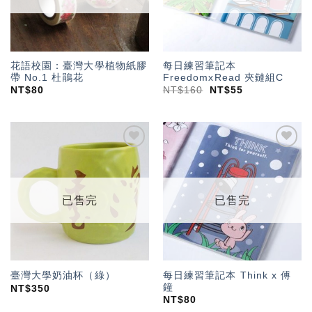
花語校園：臺灣大學植物紙膠
每日練習筆記本
帶 No.1 杜鵑花
FreedomxRead 夾鏈組C
NT$
80
NT$
160
NT$
55
加入
加入
「願
「願
望輕
望輕
單」
單」
已售完
已售完
每日練習筆記本 Think x 傅
臺灣大學奶油杯（綠）
鐘
NT$
350
NT$
80