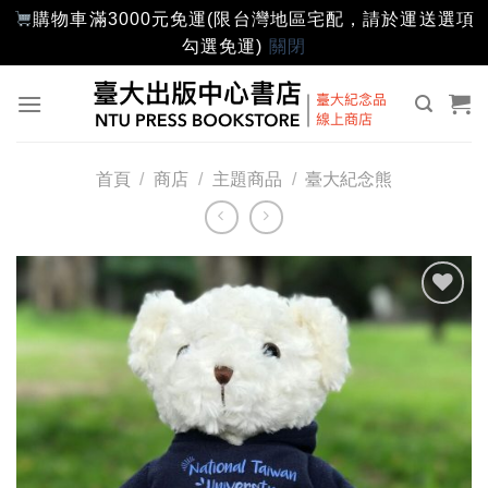
購物車滿3000元免運(限台灣地區宅配，請於運送選項
勾選免運)
關閉
Skip
to
content
首頁
/
商店
/
主題商品
/
臺大紀念熊
加入
「願
望輕
單」