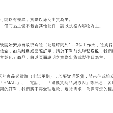
顏色可能略有差異，實際以廠商出貨為主。
意用，僅商品主體不包含其他配件，請以規格內容物為主。
單編號開始安排自取或寄送（配送時間約1～3個工作天，送貨
政信箱，
如為離島或國際訂單，請於下單前先聯繫客服
，我們
購、客製化」商品，將以頁面說明之實際出貨或製作日為主。
有7天的商品鑑賞期（非試用期），若要辦理退貨，請來信或
「EMAIL」、「電話」、「退換貨商品與原因」等訊息。
鑑賞期的訂單，我們將不再受理退款、退貨需求，為保障您的