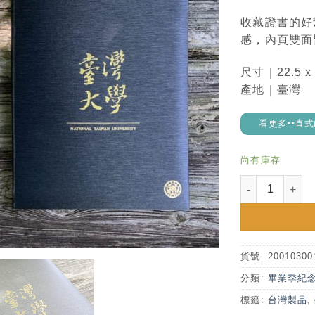
收藏證書的好
感，內頁雙面
尺寸｜22.5 x
產地｜臺灣
看更多‣‣直
尚有庫存
臺灣大學直式證
貨號:
2001030
分類:
畢業季紀
標籤:
台灣製品
,