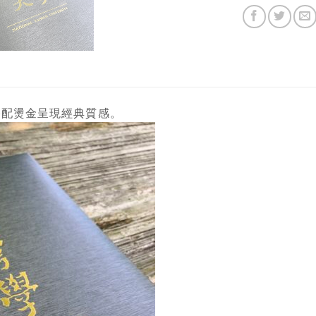
搭配燙金呈現經典質感。