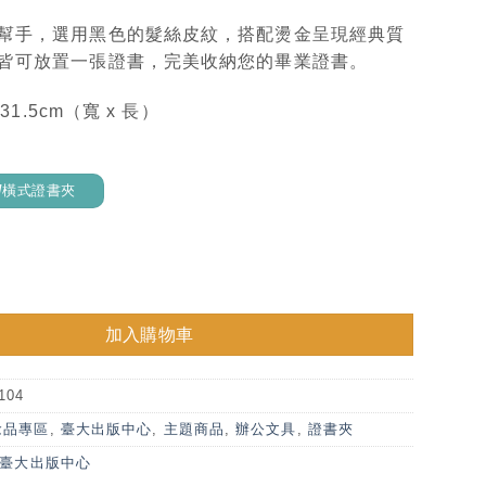
幫手，選用黑色的髮絲皮紋，搭配燙金呈現經典質
皆可放置一張證書，完美收納您的畢業證書。
 31.5cm（寬 x 長）
式/橫式證書夾
書夾 髮絲黑 數量
加入購物車
0104
念品專區
,
臺大出版中心
,
主題商品
,
辦公文具
,
證書夾
臺大出版中心