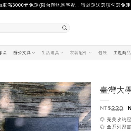
物車滿3000元免運(限台灣地區宅配，請於運送選項勾選免運
專區
辦公文具
生活道具
衣著配件
包袋
主題商
臺灣大
加入
330
「願
NT$
望輕
單」
◎ 完美收納
◎ 全系列證