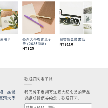
加入
加入
加入
「願
「願
「願
望輕
望輕
望輕
單」
單」
單」
臺灣大學復古原子
萬用卡
圖書館金屬書籤
筆 (2025新款)
NT$
110
NT$
25
歡迎訂閱電子報
紹
・
媒體
我們將不定期寄送臺大紀念品的新品
臺灣大學
資訊或折價券給您，歡迎訂閱。