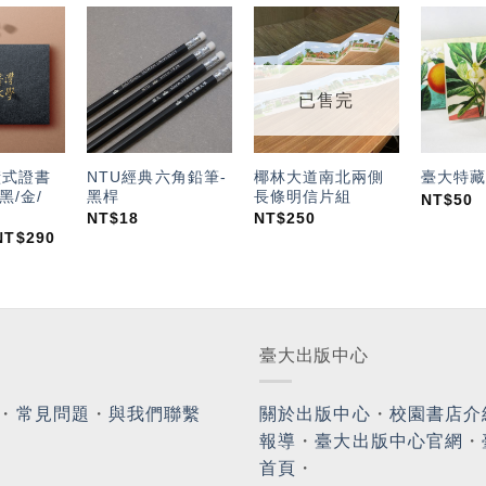
加入
加入
加入
「願
「願
「願
望輕
望輕
望輕
已售完
單」
單」
單」
橫式證書
NTU經典六角鉛筆-
椰林大道南北兩側
臺大特藏
黑/金/
黑桿
長條明信片組
NT$
50
NT$
18
NT$
250
NT$
290
臺大出版中心
・
常見問題
・
與我們聯繫
關於出版中心
・
校園書店介
報導
・
臺大出版中心官網
・
首頁
・