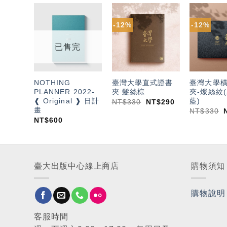
-12%
-12%
加入
加入
「願
「願
望輕
望輕
已售完
單」
單」
NOTHING
臺灣大學直式證書
臺灣大學
PLANNER 2022-
夾 髮絲棕
夾-燦絲紋(
❰ Original ❱ 日計
藍)
NT$
330
NT$
290
畫
NT$
330
NT$
600
臺大出版中心線上商店
購物須知
購物說明
客服時間