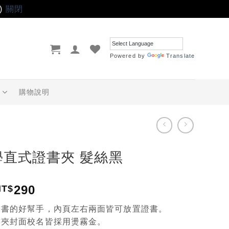
)
關閉
Powered by
Translate
品
購物說明
學直式證書夾 髮絲黑
290
NT$
證書的好幫手，內頁左右兩面皆可放置證書。
書夾封面校名皆採用燙霧金。