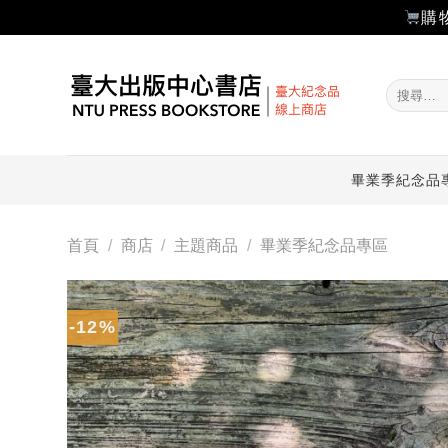
購
Skip
to
搜
content
尋
關
鍵
字:
畢業季紀念品
首頁
/
商店
/
主題商品
/
畢業季紀念品專區
-12%