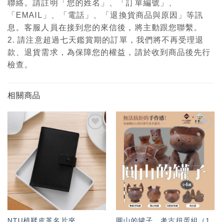
聯絡。請註明「您的姓名」、「訂單編號」、
「EMAIL」、「電話」、「退換貨商品與原因」等訊
息。客服人員在接到您的來信後，將主動跟您聯繫。
2. 請注意超過七天鑑賞期的訂單，我們將不再受理退
款、退貨需求，為保障您的權益，請於收到商品後先行
檢查。
相關商品
加入
加入
「願
「願
望輕
望輕
單」
單」
圓山的罐子．考古扭蛋組（1
NTU植鞣皮革名片夾