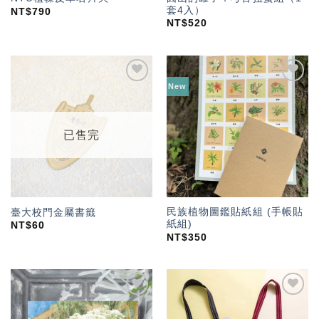
套4入）
NT$
790
NT$
520
New
加入
加入
「願
「願
望輕
望輕
單」
單」
已售完
民族植物圖鑑貼紙組 (手帳貼
臺大校門金屬書籤
紙組)
NT$
60
NT$
350
加入
加入
「願
「願