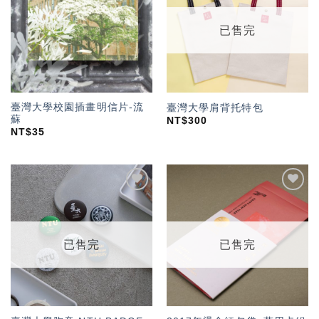
望輕
望輕
單」
單」
已售完
臺灣大學校園插畫明信片-流
臺灣大學肩背托特包
蘇
NT$
300
NT$
35
加入
加入
「願
「願
望輕
望輕
單」
單」
已售完
已售完