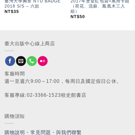
臺灣大學胸章 NTU BADGE
2017年燙金紅包袋+萬用卡組
2018 S/S – 六款
（荷花、流蘇、鳳凰木三入
組）
NT$
35
NT$
50
臺大出版中心線上商店
客服時間
週一至週六9:00～17:00，每周日及國定假日公休。
客服專線:02-3366-1523校史館書店
購物須知
購物說明
・
常見問題
・
與我們聯繫