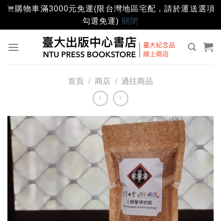
購物車滿3000元免運(限台灣地區宅配，請於運送選項
勾選免運)
關閉
Skip
to
content
首頁
/
商店
/
過往商品
加入
「願
望輕
單」