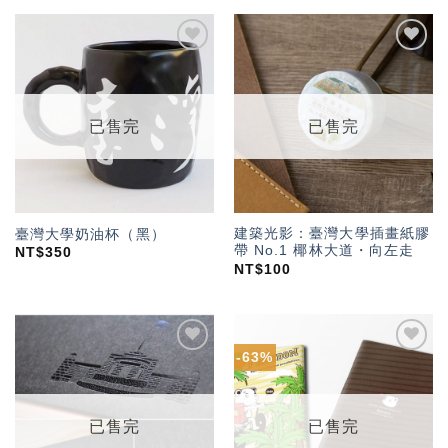
加入
加入
「願
「願
望輕
望輕
單」
單」
已售完
已售完
建築光影：臺灣大學插畫紙膠
臺灣大學奶油杯（黑）
帶 No.1 椰林大道・向左走
NT$
350
NT$
100
-63%
加入
加入
「願
「願
望輕
望輕
單」
單」
已售完
已售完