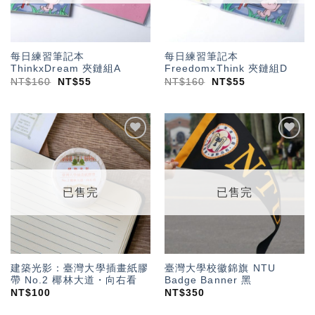
每日練習筆記本
每日練習筆記本
ThinkxDream 夾鏈組A
FreedomxThink 夾鏈組D
NT$
160
NT$
55
NT$
160
NT$
55
加入
加入
「願
「願
望輕
望輕
單」
單」
已售完
已售完
建築光影：臺灣大學插畫紙膠
臺灣大學校徽錦旗 NTU
帶 No.2 椰林大道・向右看
Badge Banner 黑
NT$
100
NT$
350