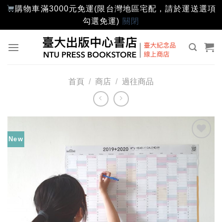
購物車滿3000元免運(限台灣地區宅配，請於運送選項
勾選免運)
關閉
Skip
to
content
首頁
/
商店
/
過往商品
New
加入
「願
望輕
單」