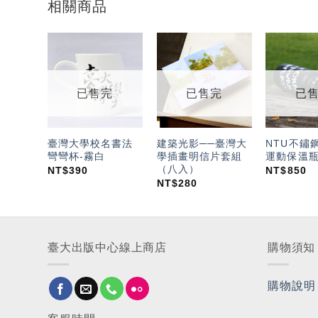
相關商品
加入
加入
「願
「願
望輕
望輕
已售完
已售完
已
單」
單」
臺灣大學校名書法
建築光影──臺灣大
NTU不鏽
彎彎杯-霧白
學插畫明信片套組
運動保溫瓶
（八入）
NT$
390
NT$
850
NT$
280
臺大出版中心線上商店
購物須知
購物說明