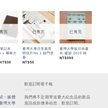
加入
加入
加入
「願
「願
「願
望輕
望輕
望輕
售完
已售完
已售完
單」
單」
單」
筆記本
臺灣大學日常風景
臺灣大學版印布書
m x 椰林大
明信片No.1 校門堡
衣-建築 2015 綠
壘
NT$
390
NT$
30
NT$
55
歡迎訂閱電子報
紹
・
媒體
我們將不定期寄送臺大紀念品的新品
臺灣大學
資訊或折價券給您，歡迎訂閱。