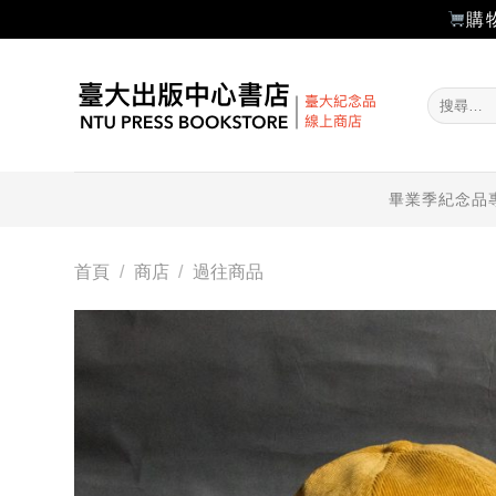
購
Skip
to
搜
content
尋
關
鍵
字:
畢業季紀念品
首頁
/
商店
/
過往商品