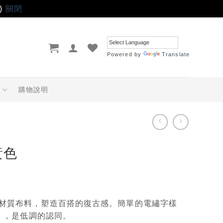
)
關閉
Powered by
Translate
品
購物說明
黃色
材質布料，塑造百搭的復古感。簡單的電繡字樣
8」，是低調的認同。