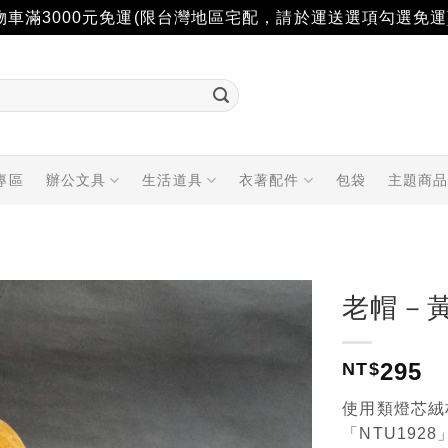
物車滿3000元免運(限台灣地區宅配，請於運送選項勾選免運
專區
辦公文具
生活道具
衣著配件
包袋
主題商
老帽－
加入
295
「願
NT$
望輕
單」
使用類燈芯絨
「NTU192