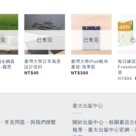
-63%
加入
加入
加入
「願
「願
「願
望輕
望輕
望輕
售完
已售完
已售完
已
單」
單」
單」
鋼全鋼蓋
臺灣大學日常風景
臺灣大學iPad帆布
每日練習
-霧黑
設計信封
書袋-海軍藍
Freedo
道
NT$
40
NT$
300
NT$
80
臺大出版中心
・
常見問題
・
與我們聯繫
關於出版中心
・
校園書店介
報導
・
臺大出版中心官網
・