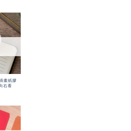
加入
「願
望輕
單」
插畫紙膠
・向右看
加入
「願
望輕