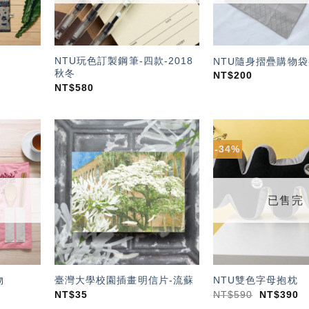
NTU玩色訂製鋼筆-四款-2018
NTU隨身摺疊購物袋
秋冬
NT$
200
NT$
580
-34%
加入
加入
「願
「願
望輕
望輕
單」
單」
已售完
物
臺灣大學校園插畫明信片-流蘇
NTU雙色字母抱枕
NT$
35
NT$
590
NT$
390