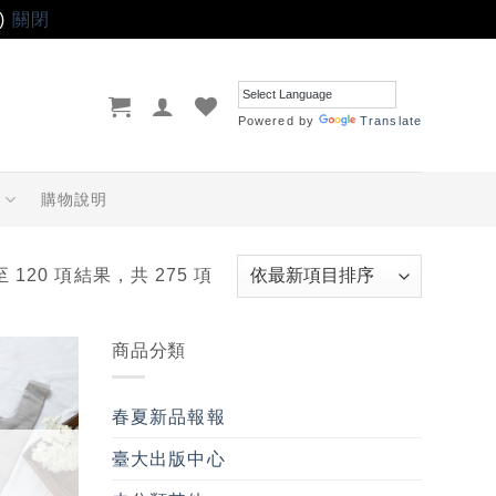
)
關閉
Powered by
Translate
品
購物說明
至 120 項結果，共 275 項
商品分類
加入
「願
春夏新品報報
望輕
單」
臺大出版中心