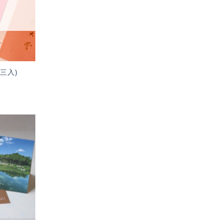
單」
(三入)
加入
「願
望輕
單」