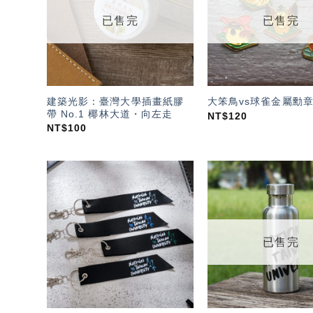
單」
已售完
已售完
建築光影：臺灣大學插畫紙膠
大笨鳥vs球雀金屬勳章
帶 No.1 椰林大道・向左走
NT$
120
NT$
100
加入
「願
望輕
單」
已售完