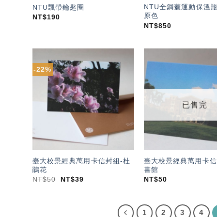
NTU全鋼蓋運動保溫瓶 5
NTU飄帶鑰匙圈
原色
NT$
190
NT$
850
-22%
加入
「願
望輕
單」
已售完
臺大校景經典萬用卡信封組-杜
臺大校景經典萬用卡信
鵑花
書館
NT$
50
NT$
39
NT$
50
1
2
3
4