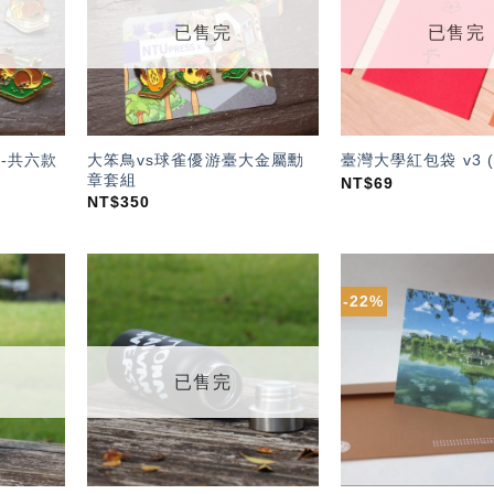
單」
單」
已售完
已售完
大笨鳥vs球雀優游臺大金屬勳
-共六款
臺灣大學紅包袋 v3 
章套組
NT$
69
NT$
350
-22%
加入
加入
「願
「願
望輕
望輕
單」
單」
已售完