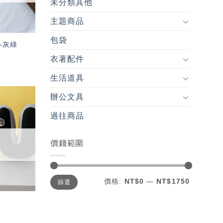
未分類其他
主題商品
包袋
-灰綠
衣著配件
生活道具
辦公文具
加入
過往商品
「願
望輕
單」
價錢範圍
最
最
價格:
NT$0
—
NT$1750
篩選
低
高
價
價
格
格