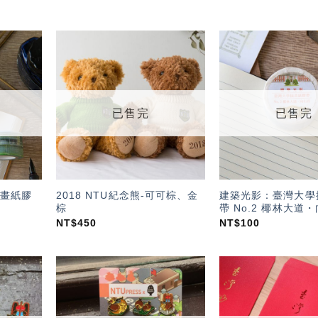
加入
加入
「願
「願
望輕
望輕
單」
單」
已售完
已售完
畫紙膠
2018 NTU紀念熊-可可棕、金
建築光影：臺灣大學
棕
帶 No.2 椰林大道
NT$
450
NT$
100
加入
加入
「願
「願
望輕
望輕