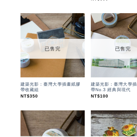
加入
「願
望輕
單」
已售完
已售完
建築光影：臺灣大學插畫紙膠
建築光影：臺灣大學插
帶收藏組
帶No.3 經典與現代
NT$
350
NT$
100
加入
「願
望輕