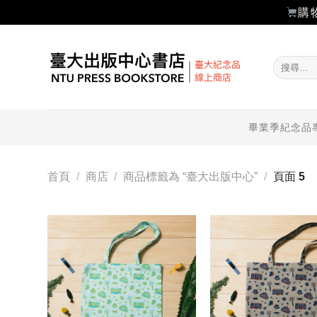
購
Skip
to
搜
content
尋
關
鍵
字:
畢業季紀念品
首頁
/
商店
/
商品標籤為 “臺大出版中心”
/
頁面 5
加入
「願
望輕
單」