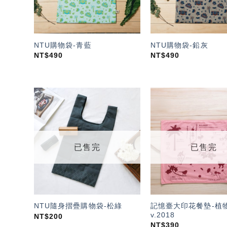
NTU購物袋-青藍
NTU購物袋-鉛灰
NT$
490
NT$
490
加入
「願
望輕
單」
已售完
已售完
記憶臺大印花餐墊-植
NTU隨身摺疊購物袋-松綠
v.2018
NT$
200
NT$
390