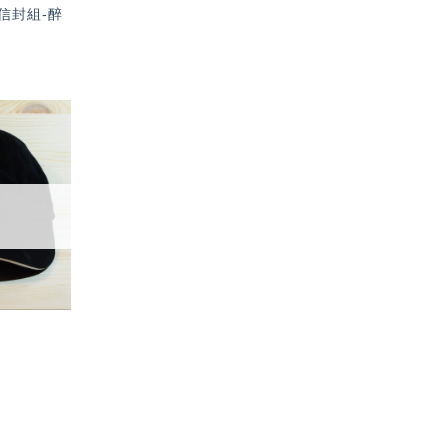
信封組-醉
加入
「願
望輕
單」