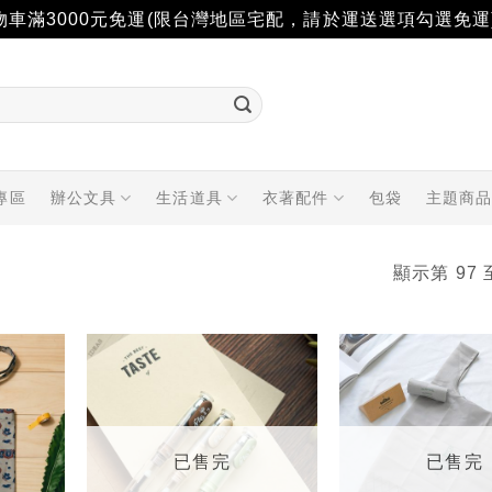
物車滿3000元免運(限台灣地區宅配，請於運送選項勾選免運
專區
辦公文具
生活道具
衣著配件
包袋
主題商
顯示第 97 
加入
加入
「願
「願
望輕
望輕
單」
單」
已售完
已售完