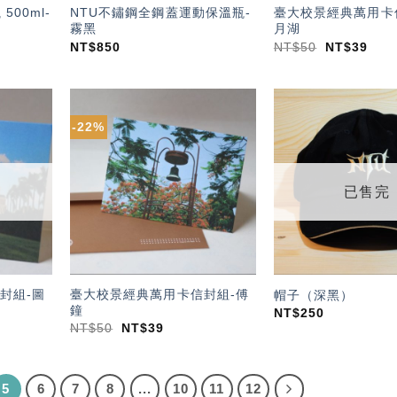
00ml-
NTU不鏽鋼全鋼蓋運動保溫瓶-
臺大校景經典萬用卡
霧黑
月湖
NT$
850
NT$
50
NT$
39
-22%
加入
加入
「願
「願
望輕
望輕
單」
單」
已售完
封組-圖
臺大校景經典萬用卡信封組-傅
帽子（深黑）
鐘
NT$
250
NT$
50
NT$
39
5
6
7
8
...
10
11
12