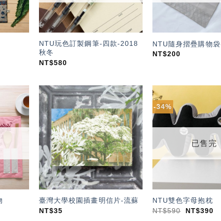
NTU玩色訂製鋼筆-四款-2018
NTU隨身摺疊購物袋
秋冬
NT$
200
NT$
580
-34%
加入
加入
「願
「願
望輕
望輕
單」
單」
已售完
物
臺灣大學校園插畫明信片-流蘇
NTU雙色字母抱枕
NT$
35
NT$
590
NT$
390