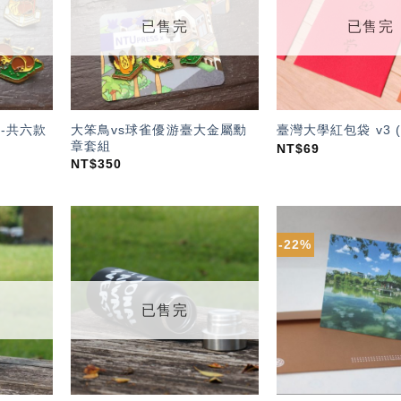
單」
單」
已售完
已售完
大笨鳥vs球雀優游臺大金屬勳
-共六款
臺灣大學紅包袋 v3 
章套組
NT$
69
NT$
350
-22%
加入
加入
「願
「願
望輕
望輕
單」
單」
已售完