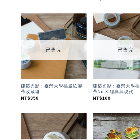
加入
「願
望輕
單」
已售完
已售完
建築光影：臺灣大學插畫紙膠
建築光影：臺灣大學插
帶收藏組
帶No.3 經典與現代
NT$
350
NT$
100
加入
「願
望輕