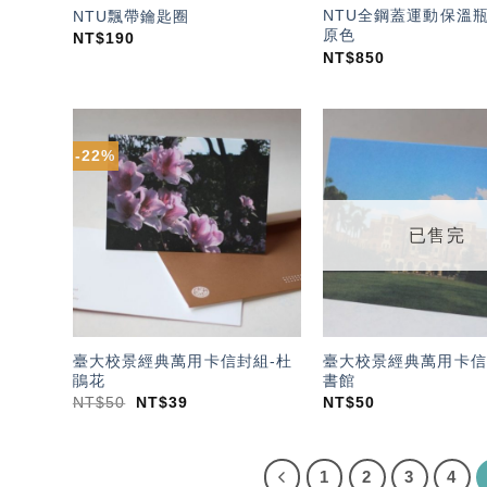
NTU全鋼蓋運動保溫瓶 5
NTU飄帶鑰匙圈
原色
NT$
190
NT$
850
-22%
加入
「願
望輕
單」
已售完
臺大校景經典萬用卡信封組-杜
臺大校景經典萬用卡信
鵑花
書館
NT$
50
NT$
39
NT$
50
1
2
3
4