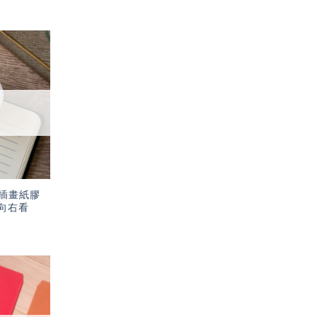
加入
「願
望輕
單」
插畫紙膠
・向右看
加入
「願
望輕