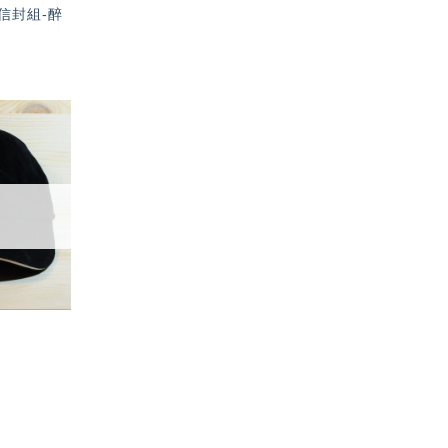
信封組-醉
加入
「願
望輕
單」