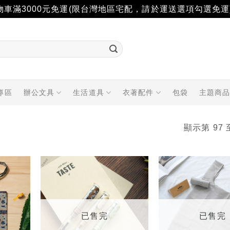
物車滿3000元免運(限台灣地區宅配，請於運送選項勾選免運
專區
辦公文具
生活道具
衣著配件
包袋
主題商
顯示第 97 
加入
加入
「願
「願
望輕
望輕
單」
單」
已售完
已售完