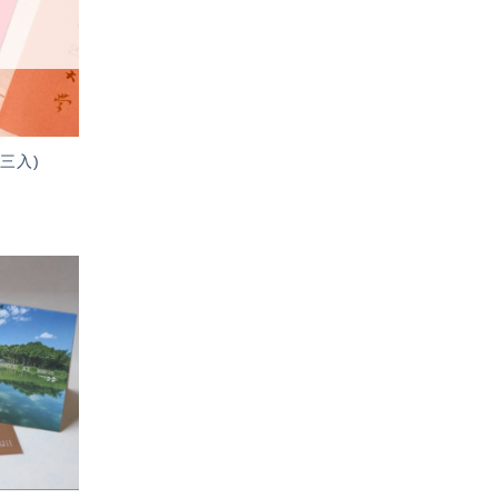
單」
(三入)
加入
「願
望輕
單」