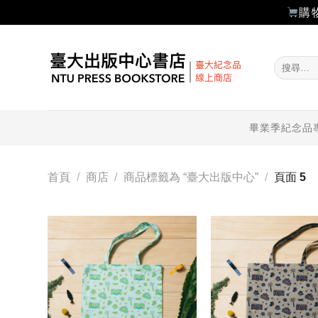
購
Skip
to
搜
content
尋
關
鍵
字:
畢業季紀念品
首頁
/
商店
/
商品標籤為 “臺大出版中心”
/
頁面 5
加入
「願
望輕
單」