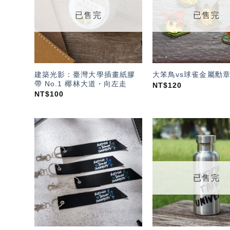
單」
已售完
已售完
建築光影：臺灣大學插畫紙膠
大笨鳥vs球雀金屬勳章
帶 No.1 椰林大道・向左走
NT$
120
NT$
100
加入
「願
望輕
單」
已售完