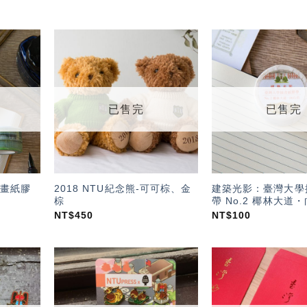
加入
加入
「願
「願
望輕
望輕
單」
單」
已售完
已售完
畫紙膠
2018 NTU紀念熊-可可棕、金
建築光影：臺灣大學
棕
帶 No.2 椰林大道
NT$
450
NT$
100
加入
加入
「願
「願
望輕
望輕