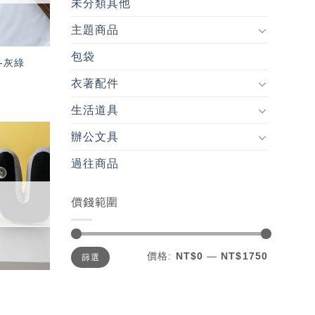
未分類其他
主題商品
包袋
-灰綠
衣著配件
生活道具
辦公文具
加入
過往商品
「願
望輕
單」
價錢範圍
最
最
價格:
NT$0
—
NT$1750
篩選
低
高
價
價
格
格