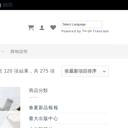
)
關閉
Powered by
Translate
品
購物說明
至 120 項結果，共 275 項
商品分類
加入
「願
春夏新品報報
望輕
單」
臺大出版中心