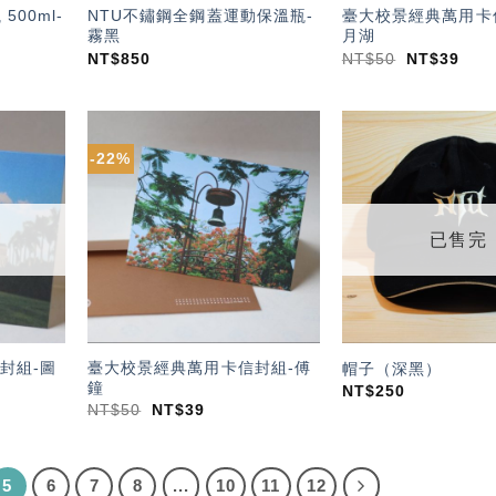
00ml-
NTU不鏽鋼全鋼蓋運動保溫瓶-
臺大校景經典萬用卡
霧黑
月湖
NT$
850
NT$
50
NT$
39
-22%
加入
加入
「願
「願
望輕
望輕
單」
單」
已售完
封組-圖
臺大校景經典萬用卡信封組-傅
帽子（深黑）
鐘
NT$
250
NT$
50
NT$
39
5
6
7
8
...
10
11
12