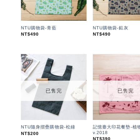
NTU購物袋-青藍
NTU購物袋-鉛灰
NT$
490
NT$
490
加入
「願
望輕
單」
已售完
已售完
記憶臺大印花餐墊-植
NTU隨身摺疊購物袋-松綠
v.2018
NT$
200
NT$
390