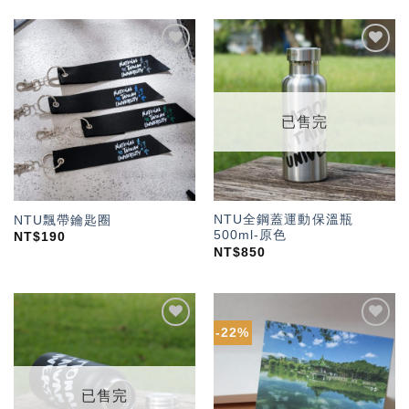
加入
加入
「願
「願
望輕
望輕
單」
單」
已售完
NTU全鋼蓋運動保溫瓶
NTU飄帶鑰匙圈
500ml-原色
NT$
190
NT$
850
-22%
加入
加入
「願
「願
望輕
望輕
單」
單」
已售完