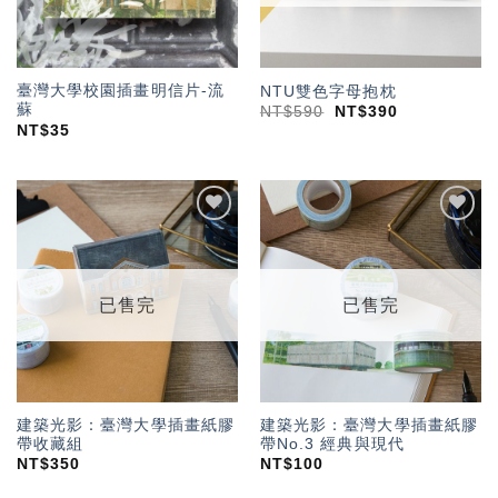
臺灣大學校園插畫明信片-流
NTU雙色字母抱枕
蘇
NT$
590
NT$
390
NT$
35
加入
加入
「願
「願
望輕
望輕
單」
單」
已售完
已售完
建築光影：臺灣大學插畫紙膠
建築光影：臺灣大學插畫紙膠
帶收藏組
帶No.3 經典與現代
NT$
350
NT$
100