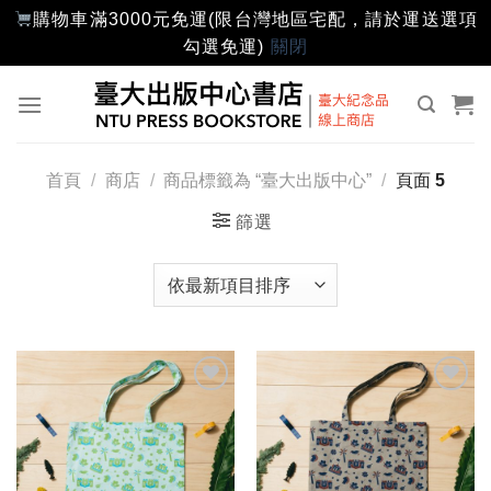
購物車滿3000元免運(限台灣地區宅配，請於運送選項
勾選免運)
關閉
Skip
to
content
首頁
/
商店
/
商品標籤為 “臺大出版中心”
/
頁面 5
篩選
加入
加入
「願
「願
望輕
望輕
單」
單」