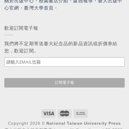
關於出版中心
・
校園書店介紹
・
媒體報導
・
臺大出版中
心官網
・
臺灣大學首頁
・
歡迎訂閱電子報
我們將不定期寄送臺大紀念品的新品資訊或折價券給
您，歡迎訂閱。
Copyright 2026 ©
National Taiwan University Press