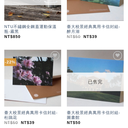
NTU不鏽鋼全鋼蓋運動保溫
臺大校景經典萬用卡信封組-
瓶-霧黑
醉月湖
NT$
850
NT$
50
NT$
39
-22%
加入
加入
「願
「願
望輕
望輕
單」
單」
已售完
臺大校景經典萬用卡信封組-
臺大校景經典萬用卡信封組-
杜鵑花
圖書館
NT$
50
NT$
39
NT$
50