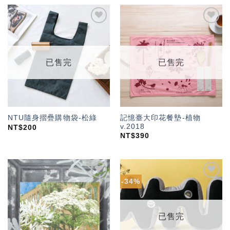
加入
加入
「願
「願
望輕
望輕
單」
單」
已售完
已售完
記憶臺大印花餐墊-植物
NTU隨身摺疊購物袋-松綠
v.2018
NT$
200
NT$
390
-34%
加入
加入
「願
「願
望輕
望輕
單」
單」
已售完