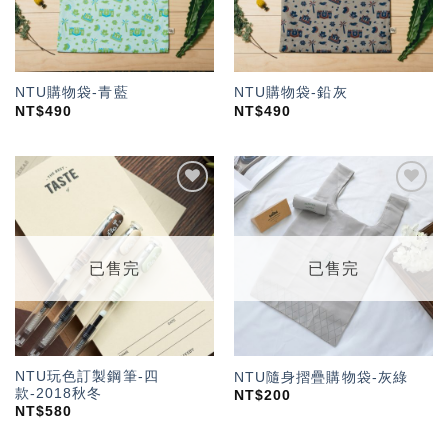
NTU購物袋-青藍
NTU購物袋-鉛灰
NT$
490
NT$
490
加入
加入
「願
「願
望輕
望輕
單」
單」
已售完
已售完
NTU玩色訂製鋼筆-四
NTU隨身摺疊購物袋-灰綠
款-2018秋冬
NT$
200
NT$
580