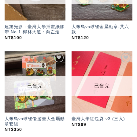
建築光影：臺灣大學插畫紙膠
大笨鳥vs球雀金屬勳章-共六
帶 No.1 椰林大道・向左走
款
NT$
100
NT$
120
加入
加入
「願
「願
望輕
望輕
單」
單」
已售完
已售完
大笨鳥vs球雀優游臺大金屬勳
臺灣大學紅包袋 v3 (三入)
章套組
NT$
69
NT$
350