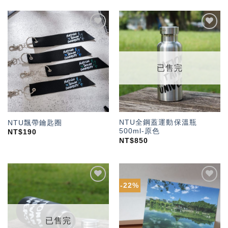
加入
加入
「願
「願
望輕
望輕
單」
單」
已售完
NTU全鋼蓋運動保溫瓶
NTU飄帶鑰匙圈
500ml-原色
NT$
190
NT$
850
-22%
加入
加入
「願
「願
望輕
望輕
單」
單」
已售完