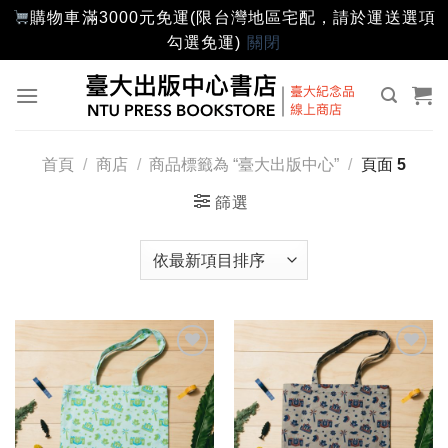
購物車滿3000元免運(限台灣地區宅配，請於運送選項
勾選免運)
關閉
Skip
to
content
首頁
/
商店
/
商品標籤為 “臺大出版中心”
/
頁面 5
篩選
加入
加入
「願
「願
望輕
望輕
單」
單」