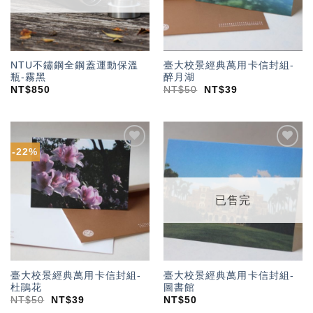
NTU不鏽鋼全鋼蓋運動保溫
臺大校景經典萬用卡信封組-
瓶-霧黑
醉月湖
NT$
850
NT$
50
NT$
39
-22%
加入
加入
「願
「願
望輕
望輕
單」
單」
已售完
臺大校景經典萬用卡信封組-
臺大校景經典萬用卡信封組-
杜鵑花
圖書館
NT$
50
NT$
39
NT$
50