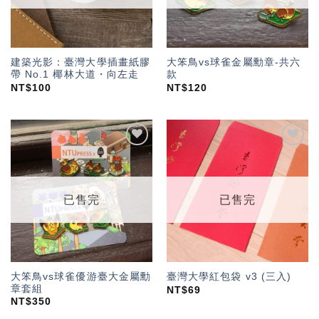
建築光影：臺灣大學插畫紙膠
大笨鳥vs球雀金屬勳章-共六
帶 No.1 椰林大道・向左走
款
NT$
100
NT$
120
加入
加入
「願
「願
望輕
望輕
單」
單」
已售完
已售完
大笨鳥vs球雀優游臺大金屬勳
臺灣大學紅包袋 v3 (三入)
章套組
NT$
69
NT$
350