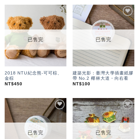
加入
加入
「願
「願
望輕
望輕
單」
單」
已售完
已售完
2018 NTU紀念熊-可可棕、
建築光影：臺灣大學插畫紙膠
金棕
帶 No.2 椰林大道・向右看
NT$
450
NT$
100
加入
加入
「願
「願
望輕
望輕
單」
單」
已售完
已售完