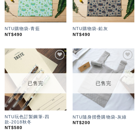
NTU購物袋-青藍
NTU購物袋-鉛灰
NT$
490
NT$
490
加入
加入
「願
「願
望輕
望輕
單」
單」
已售完
已售完
NTU玩色訂製鋼筆-四
NTU隨身摺疊購物袋-灰綠
款-2018秋冬
NT$
200
NT$
580