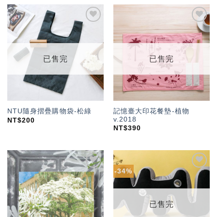
加入
加入
「願
「願
望輕
望輕
單」
單」
已售完
已售完
記憶臺大印花餐墊-植物
NTU隨身摺疊購物袋-松綠
v.2018
NT$
200
NT$
390
-34%
加入
加入
「願
「願
望輕
望輕
單」
單」
已售完