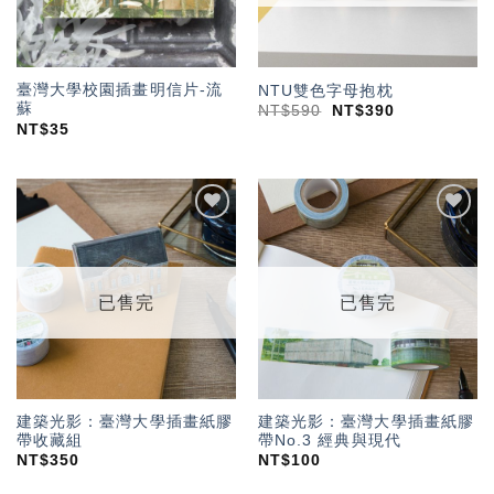
臺灣大學校園插畫明信片-流
NTU雙色字母抱枕
蘇
NT$
590
NT$
390
NT$
35
加入
加入
「願
「願
望輕
望輕
單」
單」
已售完
已售完
建築光影：臺灣大學插畫紙膠
建築光影：臺灣大學插畫紙膠
帶收藏組
帶No.3 經典與現代
NT$
350
NT$
100