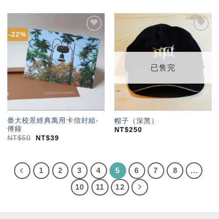
-22%
加入
加入
「願
「願
望輕
望輕
單」
單」
已售完
臺大校景經典萬用卡信封組-
帽子（深黑）
傅鐘
NT$
250
NT$
50
NT$
39
1
2
3
4
5
6
7
8
...
10
11
12