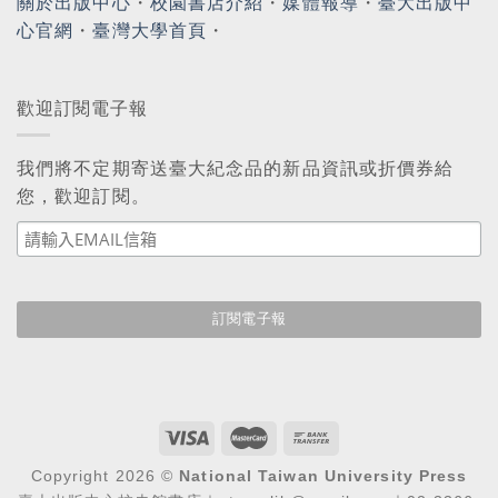
關於出版中心
・
校園書店介紹
・
媒體報導
・
臺大出版中
心官網
・
臺灣大學首頁
・
歡迎訂閱電子報
我們將不定期寄送臺大紀念品的新品資訊或折價券給
您，歡迎訂閱。
Copyright 2026 ©
National Taiwan University Press