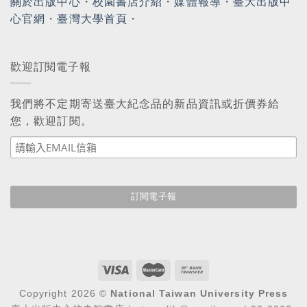
關於出版中心
・
校園書店介紹
・
媒體報導
・
臺大出版中
心官網
・
臺灣大學首頁
・
歡迎訂閱電子報
我們將不定期寄送臺大紀念品的新品資訊或折價券給
您，歡迎訂閱。
Copyright 2026 ©
National Taiwan University Press