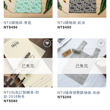
NTU購物袋-青藍
NTU購物袋-鉛灰
NT$
490
NT$
490
加入
加入
「願
「願
望輕
望輕
單」
單」
已售完
已售完
NTU玩色訂製鋼筆-四
NTU隨身摺疊購物袋-灰綠
款-2018秋冬
NT$
200
NT$
580