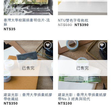
臺灣大學校園插畫明信片-流
NTU雙色字母抱枕
蘇
NT$
590
NT$
390
NT$
35
加入
加入
「願
「願
望輕
望輕
單」
單」
已售完
已售完
建築光影：臺灣大學插畫紙膠
建築光影：臺灣大學插畫紙膠
帶收藏組
帶No.3 經典與現代
NT$
350
NT$
100