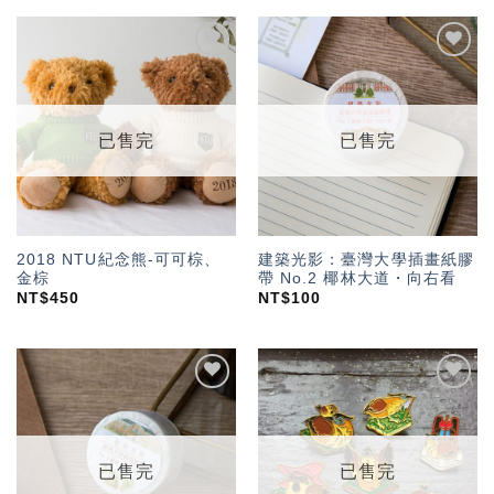
加入
加入
「願
「願
望輕
望輕
單」
單」
已售完
已售完
2018 NTU紀念熊-可可棕、
建築光影：臺灣大學插畫紙膠
金棕
帶 No.2 椰林大道・向右看
NT$
450
NT$
100
加入
加入
「願
「願
望輕
望輕
單」
單」
已售完
已售完