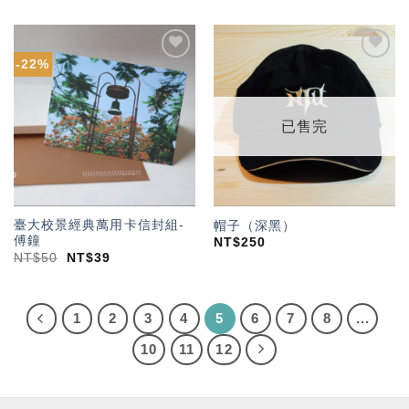
-22%
加入
加入
「願
「願
望輕
望輕
單」
單」
已售完
臺大校景經典萬用卡信封組-
帽子（深黑）
傅鐘
NT$
250
NT$
50
NT$
39
1
2
3
4
5
6
7
8
...
10
11
12