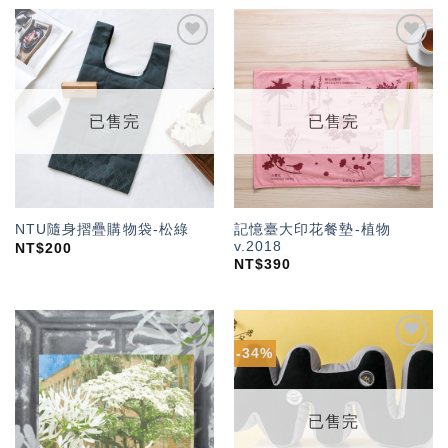
加入
加入
「願
「願
望輕
望輕
單」
單」
已售完
已售完
記憶臺大印花餐墊-植物
NTU隨身摺疊購物袋-松綠
v.2018
NT$
200
NT$
390
-34%
加入
加入
「願
「願
望輕
望輕
單」
單」
已售完