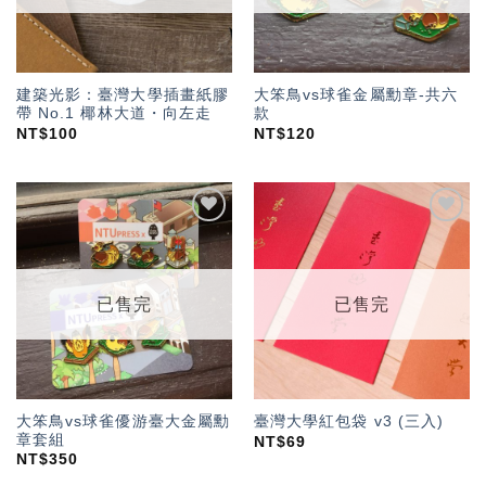
建築光影：臺灣大學插畫紙膠
大笨鳥vs球雀金屬勳章-共六
帶 No.1 椰林大道・向左走
款
NT$
100
NT$
120
加入
加入
「願
「願
望輕
望輕
單」
單」
已售完
已售完
大笨鳥vs球雀優游臺大金屬勳
臺灣大學紅包袋 v3 (三入)
章套組
NT$
69
NT$
350