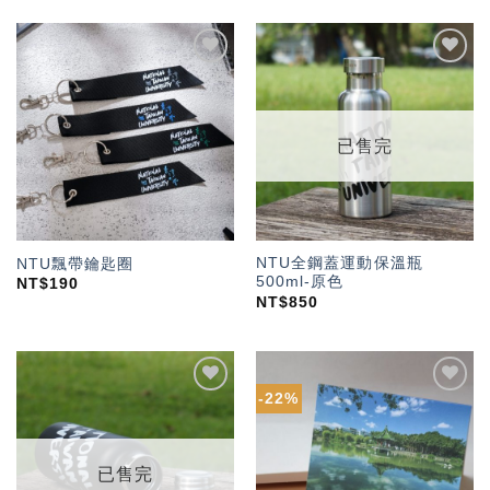
加入
加入
「願
「願
望輕
望輕
單」
單」
已售完
NTU全鋼蓋運動保溫瓶
NTU飄帶鑰匙圈
500ml-原色
NT$
190
NT$
850
-22%
加入
加入
「願
「願
望輕
望輕
單」
單」
已售完