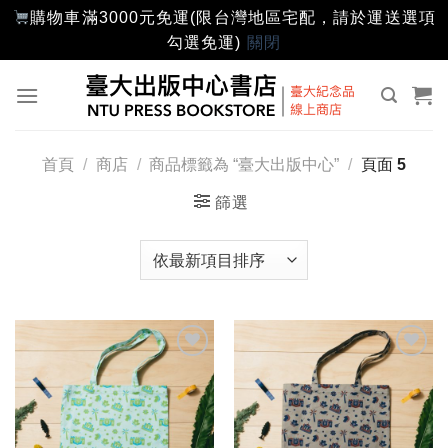
購物車滿3000元免運(限台灣地區宅配，請於運送選項
勾選免運)
關閉
Skip
to
content
首頁
/
商店
/
商品標籤為 “臺大出版中心”
/
頁面 5
篩選
加入
加入
「願
「願
望輕
望輕
單」
單」