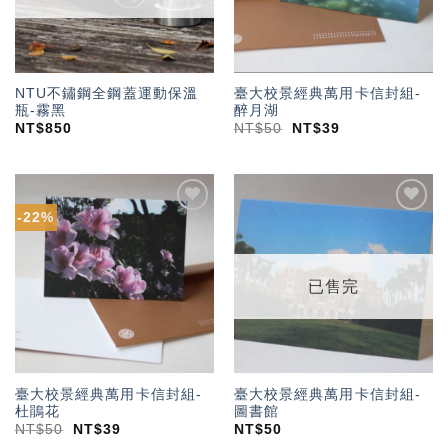
NTU不鏽鋼全鋼蓋運動保溫
臺大校景經典萬用卡信封組-
瓶-霧黑
醉月湖
NT$
850
NT$
50
NT$
39
-22%
加入
加入
「願
「願
望輕
望輕
單」
單」
已售完
臺大校景經典萬用卡信封組-
臺大校景經典萬用卡信封組-
杜鵑花
圖書館
NT$
50
NT$
39
NT$
50