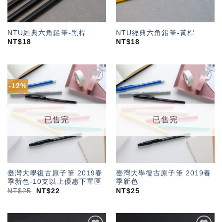
NTU經典六角鉛筆-黑桿
NTU經典六角鉛筆-黃桿
NT$
18
NT$
18
-12%
加入
加入
「願
「願
望輕
望輕
單」
單」
已售完
已售完
臺灣大學復古原子筆 2019春
臺灣大學復古原子筆 2019春
季新色-10支以上優惠下單區
季新色
NT$
25
NT$
22
NT$
25