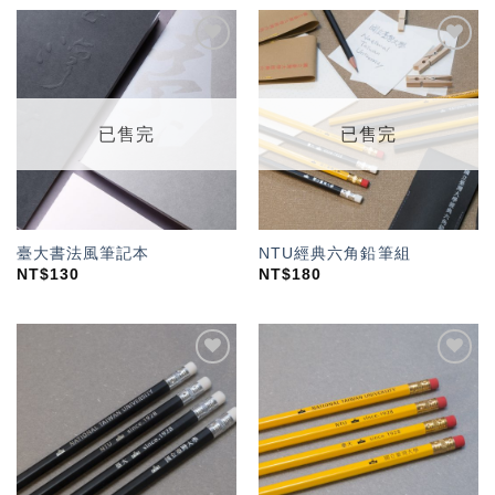
加入
加入
「願
「願
望輕
望輕
單」
單」
已售完
已售完
臺大書法風筆記本
NTU經典六角鉛筆組
NT$
130
NT$
180
加入
加入
「願
「願
望輕
望輕
單」
單」