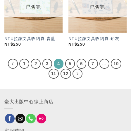
單」
單」
已售完
已售完
NTU拉鍊文具收納袋-青藍
NTU拉鍊文具收納袋-鉛灰
NT$
250
NT$
250
1
2
3
4
5
6
7
...
10
11
12
臺大出版中心線上商店
客服時間