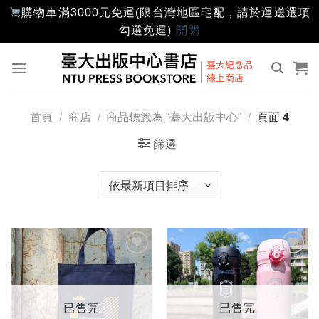
購物車滿3000元免運(限台灣地區宅配，請於運送選項
勾選免運)
關閉
Skip
to
content
首頁
/
商店
/
商品標籤為 “臺大出版中心”
/
頁面 4
篩選
加入
加入
「願
「願
望輕
望輕
單」
單」
已售完
已售完