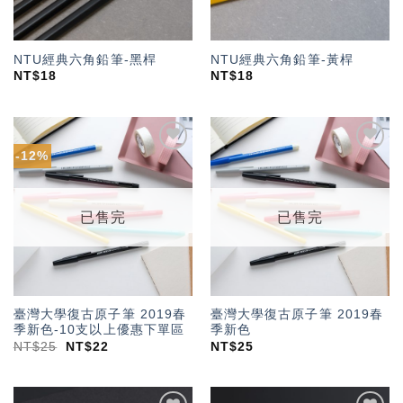
NTU經典六角鉛筆-黑桿
NTU經典六角鉛筆-黃桿
NT$
18
NT$
18
-12%
加入
加入
「願
「願
望輕
望輕
單」
單」
已售完
已售完
臺灣大學復古原子筆 2019春
臺灣大學復古原子筆 2019春
季新色-10支以上優惠下單區
季新色
NT$
25
NT$
22
NT$
25