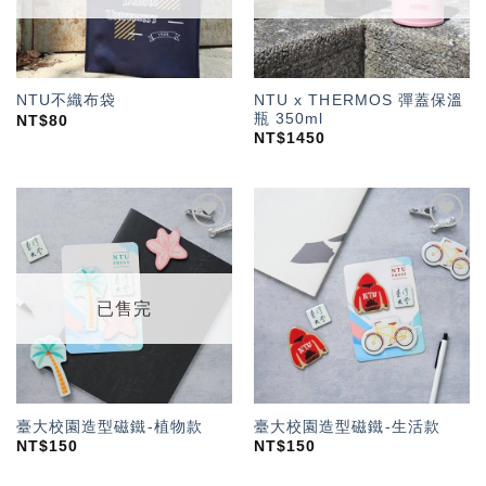
NTU x THERMOS 彈蓋保溫
NTU不織布袋
瓶 350ml
NT$
80
NT$
1450
加入
加入
「願
「願
望輕
望輕
單」
單」
已售完
臺大校園造型磁鐵-植物款
臺大校園造型磁鐵-生活款
NT$
150
NT$
150