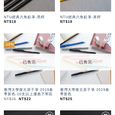
NTU經典六角鉛筆-黑桿
NTU經典六角鉛筆-黃桿
NT$
18
NT$
18
-12%
加入
加入
「願
「願
望輕
望輕
單」
單」
已售完
已售完
臺灣大學復古原子筆 2019春
臺灣大學復古原子筆 2019春
季新色-10支以上優惠下單區
季新色
NT$
25
NT$
22
NT$
25