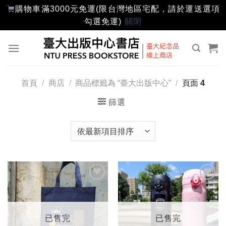
購物車滿3000元免運(限台灣地區宅配，請於運送選項
勾選免運)
關閉
Skip
to
content
首頁
/
商店
/
商品標籤為 “臺大出版中心”
/
頁面 4
篩選
加入
加入
「願
「願
望輕
望輕
單」
單」
已售完
已售完