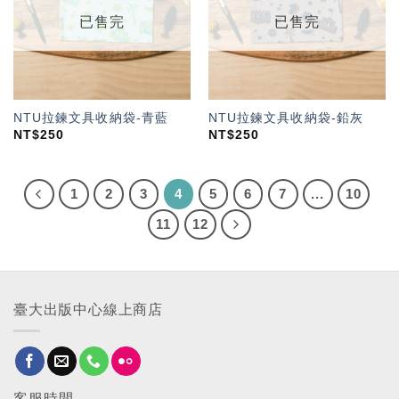
單」
單」
已售完
已售完
NTU拉鍊文具收納袋-青藍
NTU拉鍊文具收納袋-鉛灰
NT$
250
NT$
250
1
2
3
4
5
6
7
...
10
11
12
臺大出版中心線上商店
客服時間