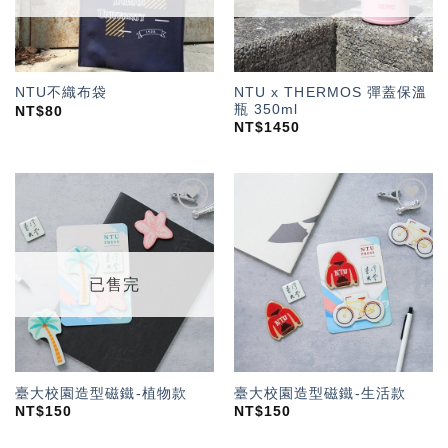
NTU x THERMOS 彈蓋保溫
NTU不織布袋
瓶 350ml
NT$
80
NT$
1450
加入
加入
「願
「願
望輕
望輕
單」
單」
已售完
臺大校園造型磁鐵-植物款
臺大校園造型磁鐵-生活款
NT$
150
NT$
150