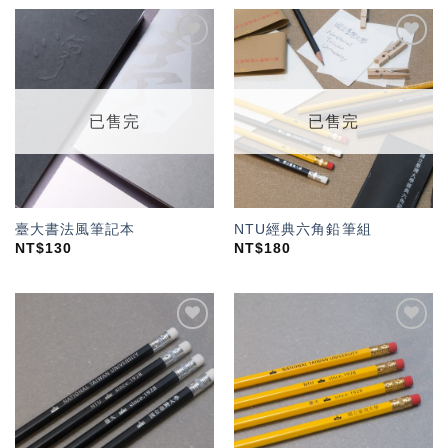
加入
加入
「願
「願
望輕
望輕
單」
單」
已售完
已售完
臺大書法風筆記本
NTU經典六角鉛筆組
NT$
130
NT$
180
加入
加入
「願
「願
望輕
望輕
單」
單」