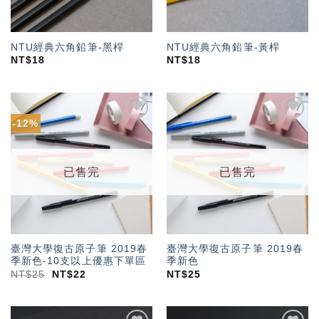
NTU經典六角鉛筆-黑桿
NTU經典六角鉛筆-黃桿
NT$
18
NT$
18
-12%
加入
加入
「願
「願
望輕
望輕
單」
單」
已售完
已售完
臺灣大學復古原子筆 2019春
臺灣大學復古原子筆 2019春
季新色-10支以上優惠下單區
季新色
NT$
25
NT$
22
NT$
25