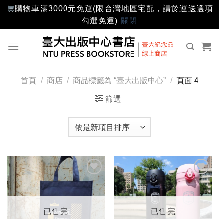
購物車滿3000元免運(限台灣地區宅配，請於運送選項
勾選免運)
關閉
Skip
to
content
首頁
/
商店
/
商品標籤為 “臺大出版中心”
/
頁面 4
篩選
加入
加入
「願
「願
望輕
望輕
單」
單」
已售完
已售完