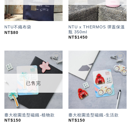
NTU x THERMOS 彈蓋保溫
NTU不織布袋
瓶 350ml
NT$
80
NT$
1450
加入
加入
「願
「願
望輕
望輕
單」
單」
已售完
臺大校園造型磁鐵-植物款
臺大校園造型磁鐵-生活款
NT$
150
NT$
150