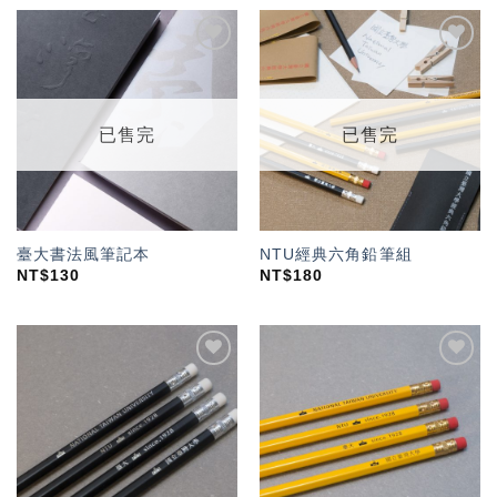
加入
加入
「願
「願
望輕
望輕
單」
單」
已售完
已售完
臺大書法風筆記本
NTU經典六角鉛筆組
NT$
130
NT$
180
加入
加入
「願
「願
望輕
望輕
單」
單」