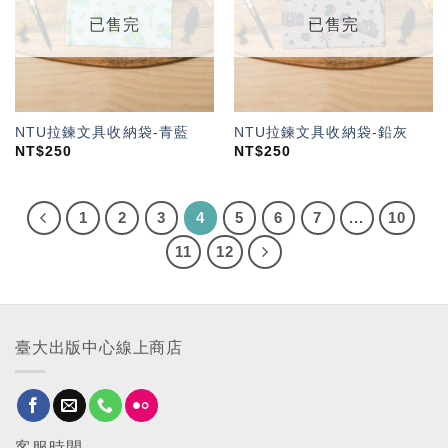
單」
單」
已售完
已售完
NTU拉鍊文具收納袋-青藍
NTU拉鍊文具收納袋-鉛灰
NT$
250
NT$
250
1
2
3
4
5
6
7
...
10
11
12
臺大出版中心線上商店
客服時間