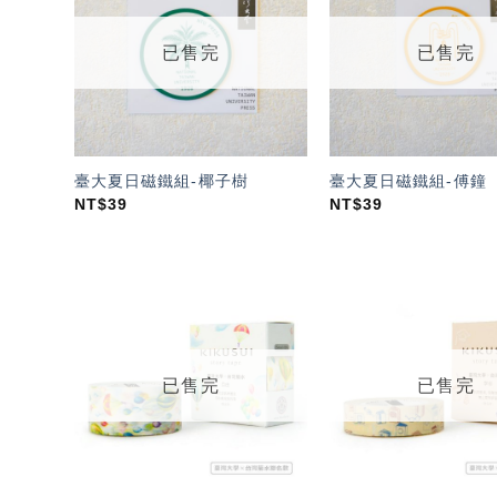
望輕
單」
已售完
已售完
臺大夏日磁鐵組-椰子樹
臺大夏日磁鐵組-傅鐘
NT$
39
NT$
39
加入
「願
望輕
單」
已售完
已售完