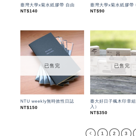
臺灣大學x菊水紙膠帶 自由
臺灣大學x菊水紙膠帶
NT$
140
NT$
90
加入
「願
望輕
單」
已售完
已售完
臺大好日子楓木印章組
NTU weekly無時效性日誌
入）
NT$
150
NT$
350
1
2
3