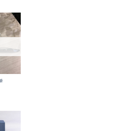
加入
「願
望輕
單」
筆
加入
「願