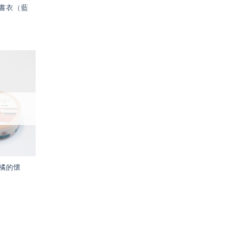
書衣（藍
加入
「願
望輕
單」
橘的懷