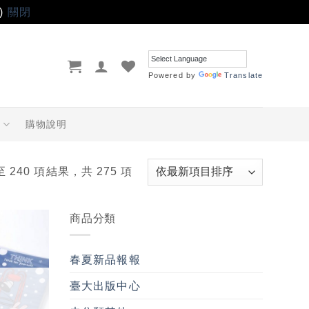
)
關閉
Powered by
Translate
品
購物說明
至 240 項結果，共 275 項
商品分類
加入
「願
春夏新品報報
望輕
單」
臺大出版中心