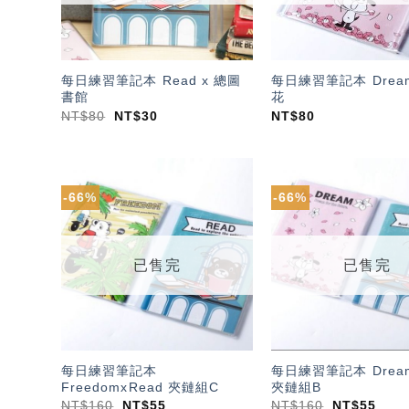
每日練習筆記本 Read x 總圖
每日練習筆記本 Dream
書館
花
NT$
80
NT$
30
NT$
80
-66%
-66%
加入
「願
望輕
單」
已售完
已售完
每日練習筆記本
每日練習筆記本 Dream
FreedomxRead 夾鏈組C
夾鏈組B
NT$
160
NT$
55
NT$
160
NT$
55