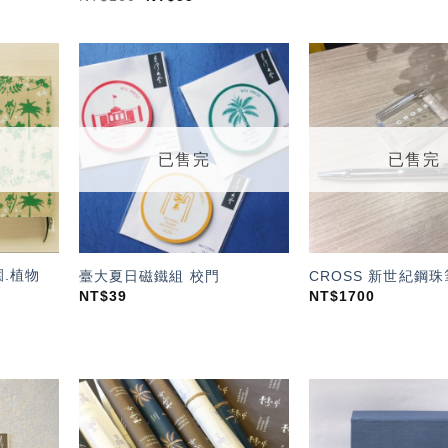
加入
加入
「願
「願
望輕
望輕
單」
單」
已售完
已售完
.植物
臺大夏日磁鐵組 校門
CROSS 新世紀鋼珠
NT$
39
NT$
1700
加入
加入
「願
「願