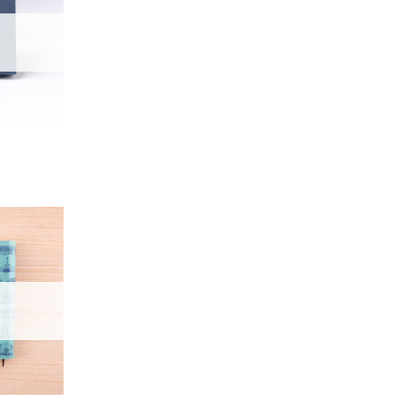
望輕
單」
加入
「願
望輕
單」