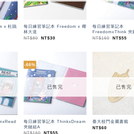
 x 杜鵑
每日練習筆記本 Freedom x 椰
每日練習筆記本
林大道
FreedomxThink 
NT$
80
NT$
30
NT$
160
NT$
55
-66%
加入
加入
「願
「願
望輕
望輕
單」
單」
已售完
已售完
xRead
每日練習筆記本 ThinkxDream
臺大校門金屬書籤
夾鏈組A
NT$
60
NT$
160
NT$
55