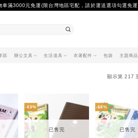
物車滿3000元免運(限台灣地區宅配，請於運送選項勾選免運
專區
辦公文具
生活道具
衣著配件
包袋
主題商
顯示第 217 
-63%
-66%
加入
加入
「願
「願
望輕
望輕
單」
單」
已售完
已售完