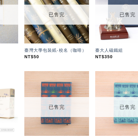
望輕
望輕
單」
單」
已售完
已售完
臺灣大學包裝紙-校名（咖啡）
臺大人磁鐵組
NT$
50
NT$
350
加入
加入
「願
「願
望輕
望輕
單」
單」
已售完
已售完