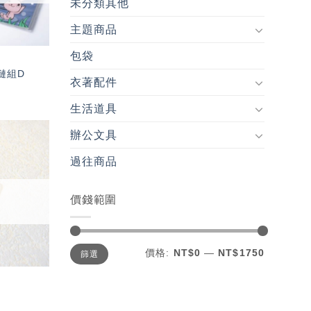
未分類其他
主題商品
包袋
夾鏈組D
衣著配件
生活道具
辦公文具
加入
過往商品
「願
望輕
單」
價錢範圍
最
最
價格:
NT$0
—
NT$1750
篩選
低
高
價
價
格
格