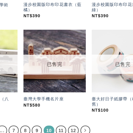
漫步校園版印布印花書衣（藍
漫步校園版印布印花
 學術
橘）
綠）
NT$
390
NT$
390
加入
加入
「願
「願
望輕
望輕
單」
單」
已售完
已售完
（八
臺大好日子紙膠帶（
臺灣大學手機名片座
舊）
NT$
580
NT$
100
...
7
8
9
10
11
12