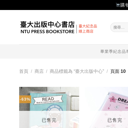
購
Skip
to
搜
content
尋
關
鍵
字:
畢業季紀念品
首頁
/
商店
/
商品標籤為 “臺大出版中心”
/
頁面 10
-63%
加入
「願
望輕
單」
已售完
已售完