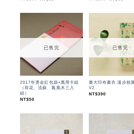
加入
「願
望輕
單」
已售完
已售完
2017年燙金紅包袋+萬用卡組
臺大印布書衣.漫步校園
（荷花、流蘇、鳳凰木三入
V2
組）
NT$
390
NT$
50
加入
「願