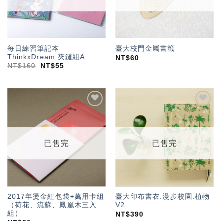
每日練習筆記本
臺大校門金屬書籤
ThinkxDream 夾鏈組A
NT$
60
NT$
160
NT$
55
加入
加入
「願
「願
望輕
望輕
單」
單」
已售完
已售完
2017年燙金紅包袋+萬用卡組
臺大印布書衣.漫步校園.植物
（荷花、流蘇、鳳凰木三入
V2
組）
NT$
390