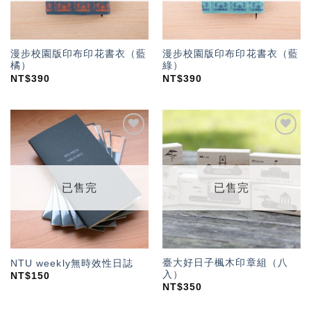
漫步校園版印布印花書衣（藍
漫步校園版印布印花書衣（藍
橘）
綠）
NT$
390
NT$
390
加入
加入
「願
「願
望輕
望輕
單」
單」
已售完
已售完
臺大好日子楓木印章組（八
NTU weekly無時效性日誌
入）
NT$
150
NT$
350