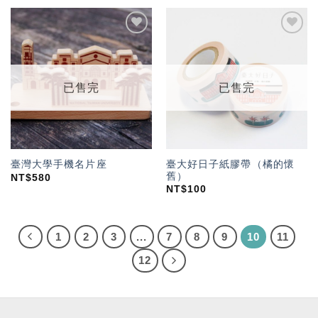
加入
加入
「願
「願
望輕
望輕
單」
單」
已售完
已售完
臺大好日子紙膠帶（橘的懷
臺灣大學手機名片座
舊）
NT$
580
NT$
100
1
2
3
...
7
8
9
10
11
12