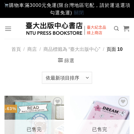
購物車滿3000元免運(限台灣地區宅配，請於運送選項
勾選免運)
關閉
Skip
to
content
首頁
/
商店
/
商品標籤為 “臺大出版中心”
/
頁面 10
篩選
-63%
加入
加入
「願
「願
望輕
望輕
單」
單」
已售完
已售完