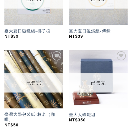
臺大夏日磁鐵組-椰子樹
臺大夏日磁鐵組-傅鐘
NT$
39
NT$
39
加入
加入
「願
「願
望輕
望輕
單」
單」
已售完
已售完
臺灣大學包裝紙-校名（咖
臺大人磁鐵組
啡）
NT$
350
NT$
50