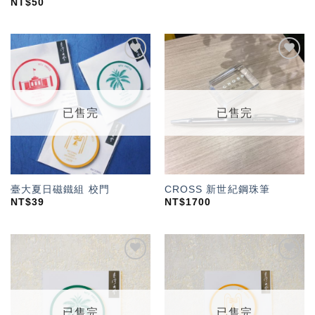
NT$
50
加入
加入
「願
「願
望輕
望輕
單」
單」
已售完
已售完
臺大夏日磁鐵組 校門
CROSS 新世紀鋼珠筆
NT$
39
NT$
1700
加入
加入
「願
「願
望輕
望輕
單」
單」
已售完
已售完