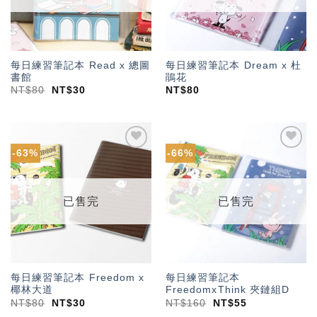
每日練習筆記本 Read x 總圖
每日練習筆記本 Dream x 杜
書館
鵑花
NT$
80
NT$
30
NT$
80
-63%
-66%
加入
加入
「願
「願
望輕
望輕
單」
單」
已售完
已售完
每日練習筆記本 Freedom x
每日練習筆記本
椰林大道
FreedomxThink 夾鏈組D
NT$
80
NT$
30
NT$
160
NT$
55