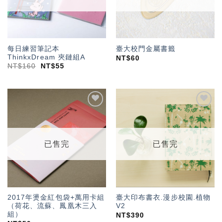
每日練習筆記本
臺大校門金屬書籤
ThinkxDream 夾鏈組A
NT$
60
NT$
160
NT$
55
加入
加入
「願
「願
望輕
望輕
單」
單」
已售完
已售完
2017年燙金紅包袋+萬用卡組
臺大印布書衣.漫步校園.植物
（荷花、流蘇、鳳凰木三入
V2
組）
NT$
390