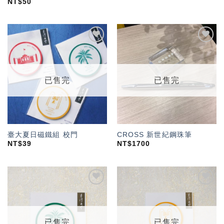
NT$
50
加入
加入
「願
「願
望輕
望輕
單」
單」
已售完
已售完
臺大夏日磁鐵組 校門
CROSS 新世紀鋼珠筆
NT$
39
NT$
1700
加入
加入
「願
「願
望輕
望輕
單」
單」
已售完
已售完