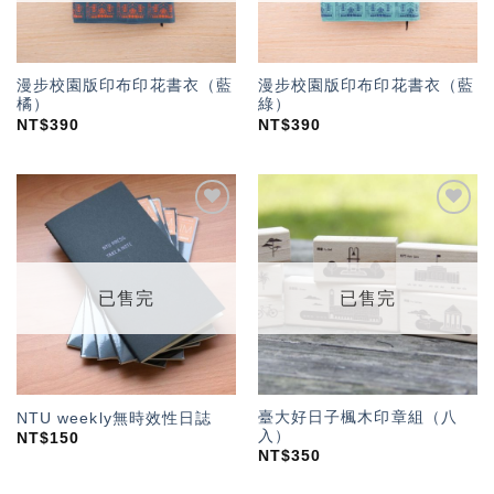
漫步校園版印布印花書衣（藍
漫步校園版印布印花書衣（藍
橘）
綠）
NT$
390
NT$
390
加入
加入
「願
「願
望輕
望輕
單」
單」
已售完
已售完
臺大好日子楓木印章組（八
NTU weekly無時效性日誌
入）
NT$
150
NT$
350