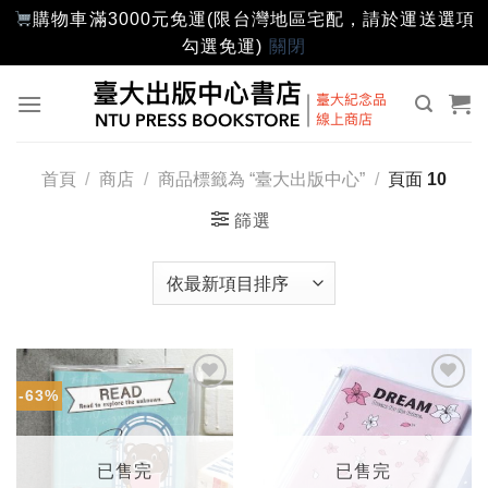
購物車滿3000元免運(限台灣地區宅配，請於運送選項
勾選免運)
關閉
Skip
to
content
首頁
/
商店
/
商品標籤為 “臺大出版中心”
/
頁面 10
篩選
-63%
加入
加入
「願
「願
望輕
望輕
單」
單」
已售完
已售完