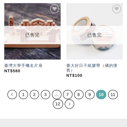
加入
加入
「願
「願
望輕
望輕
單」
單」
已售完
已售完
臺大好日子紙膠帶（橘的懷
臺灣大學手機名片座
舊）
NT$
580
NT$
100
1
2
3
...
7
8
9
10
11
12