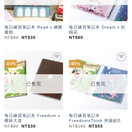
每日練習筆記本 Read x 總圖
每日練習筆記本 Dream x 杜
書館
鵑花
NT$
80
NT$
30
NT$
80
-63%
-66%
加入
加入
「願
「願
望輕
望輕
單」
單」
已售完
已售完
每日練習筆記本 Freedom x
每日練習筆記本
椰林大道
FreedomxThink 夾鏈組D
NT$
80
NT$
30
NT$
160
NT$
55