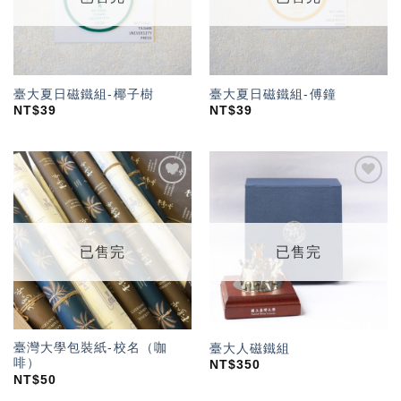
臺大夏日磁鐵組-椰子樹
臺大夏日磁鐵組-傅鐘
NT$
39
NT$
39
加入
加入
「願
「願
望輕
望輕
單」
單」
已售完
已售完
臺灣大學包裝紙-校名（咖
臺大人磁鐵組
啡）
NT$
350
NT$
50