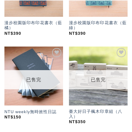
漫步校園版印布印花書衣（藍
漫步校園版印布印花書衣（藍
橘）
綠）
NT$
390
NT$
390
加入
加入
「願
「願
望輕
望輕
單」
單」
已售完
已售完
臺大好日子楓木印章組（八
NTU weekly無時效性日誌
入）
NT$
150
NT$
350