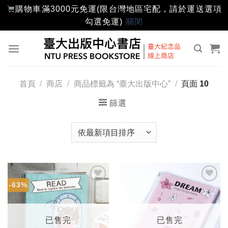
購物車滿3000元免運(限台灣地區宅配，請於運送選項
勾選免運)
關閉
Skip
to
content
首頁
/
商店
/
商品標籤為 “臺大出版中心”
/
頁面 10
篩選
-63%
加入
加入
「願
「願
望輕
望輕
單」
單」
已售完
已售完