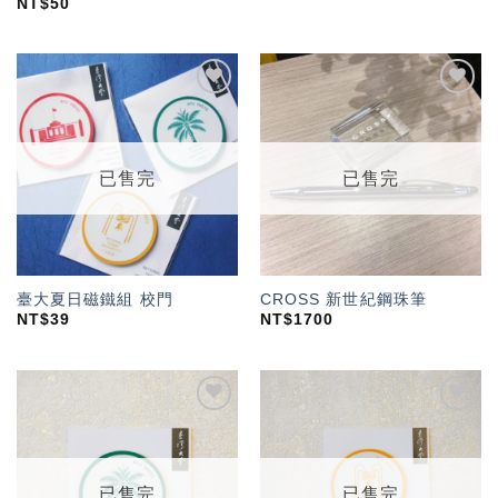
NT$
50
加入
加入
「願
「願
望輕
望輕
單」
單」
已售完
已售完
臺大夏日磁鐵組 校門
CROSS 新世紀鋼珠筆
NT$
39
NT$
1700
加入
加入
「願
「願
望輕
望輕
單」
單」
已售完
已售完