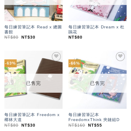
每日練習筆記本 Read x 總圖
每日練習筆記本 Dream x 杜
書館
鵑花
NT$
80
NT$
30
NT$
80
-63%
-66%
加入
加入
「願
「願
望輕
望輕
單」
單」
已售完
已售完
每日練習筆記本 Freedom x
每日練習筆記本
椰林大道
FreedomxThink 夾鏈組D
NT$
80
NT$
30
NT$
160
NT$
55