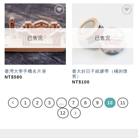
加入
加入
「願
「願
望輕
望輕
單」
單」
已售完
已售完
臺大好日子紙膠帶（橘的懷
臺灣大學手機名片座
舊）
NT$
580
NT$
100
1
2
3
...
7
8
9
10
11
12