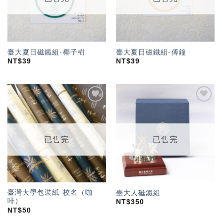
臺大夏日磁鐵組-椰子樹
臺大夏日磁鐵組-傅鐘
NT$
39
NT$
39
加入
加入
「願
「願
望輕
望輕
單」
單」
已售完
已售完
臺灣大學包裝紙-校名（咖
臺大人磁鐵組
啡）
NT$
350
NT$
50