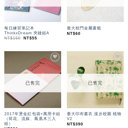
每日練習筆記本
臺大校門金屬書籤
ThinkxDream 夾鏈組A
NT$
60
NT$
160
NT$
55
加入
加入
「願
「願
望輕
望輕
單」
單」
已售完
已售完
2017年燙金紅包袋+萬用卡組
臺大印布書衣.漫步校園.植物
（荷花、流蘇、鳳凰木三入
V2
組）
NT$
390