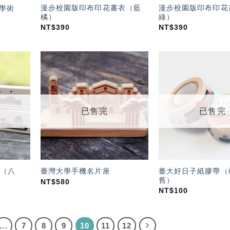
漫步校園版印布印花書衣（藍
漫步校園版印布印花
 學術
橘）
綠）
NT$
390
NT$
390
加入
加入
「願
「願
望輕
望輕
單」
單」
已售完
已售完
（八
臺大好日子紙膠帶（
臺灣大學手機名片座
舊）
NT$
580
NT$
100
...
7
8
9
10
11
12