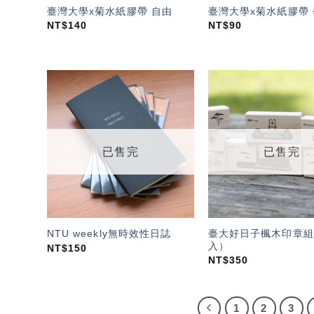
臺灣大學x菊水紙膠帶 自由
臺灣大學x菊水紙膠帶
NT$
140
NT$
90
加入
「願
望輕
單」
已售完
已售完
臺大好日子楓木印章組
NTU weekly無時效性日誌
入）
NT$
150
NT$
350
1
2
3