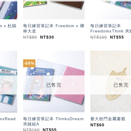
 x 杜鵑
每日練習筆記本 Freedom x 椰
每日練習筆記本
林大道
FreedomxThink 
NT$
80
NT$
30
NT$
160
NT$
55
-66%
加入
加入
「願
「願
望輕
望輕
單」
單」
已售完
已售完
xRead
每日練習筆記本 ThinkxDream
臺大校門金屬書籤
夾鏈組A
NT$
60
NT$
160
NT$
55