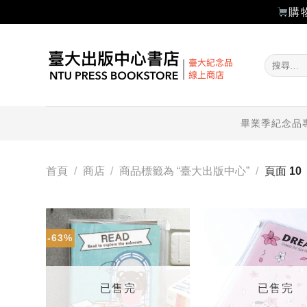
購
Skip
to
搜
content
尋
關
鍵
字:
畢業季紀念品
首頁
/
商店
/
商品標籤為 “臺大出版中心”
/
頁面 10
-63%
加入
「願
望輕
單」
已售完
已售完