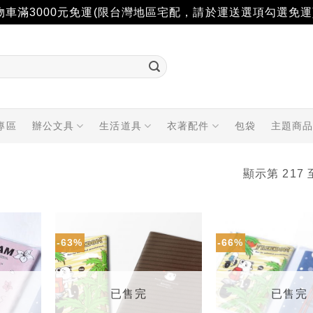
物車滿3000元免運(限台灣地區宅配，請於運送選項勾選免運
專區
辦公文具
生活道具
衣著配件
包袋
主題商
顯示第 217 
-63%
-66%
加入
加入
「願
「願
望輕
望輕
單」
單」
已售完
已售完