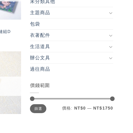
未分類其他
主題商品
包袋
夾鏈組D
衣著配件
生活道具
辦公文具
加入
過往商品
「願
望輕
單」
價錢範圍
最
最
價格:
NT$0
—
NT$1750
篩選
低
高
價
價
格
格