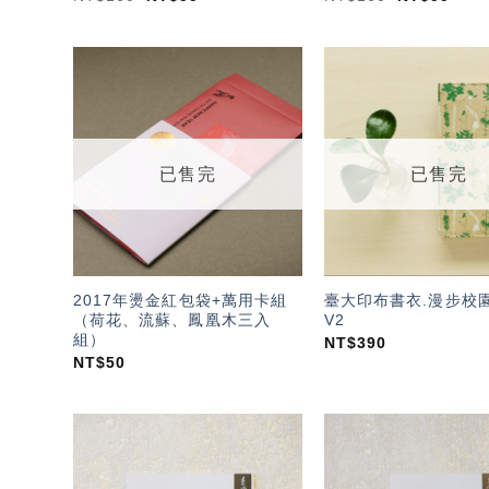
加入
「願
望輕
單」
已售完
已售完
2017年燙金紅包袋+萬用卡組
臺大印布書衣.漫步校園
（荷花、流蘇、鳳凰木三入
V2
組）
NT$
390
NT$
50
加入
「願