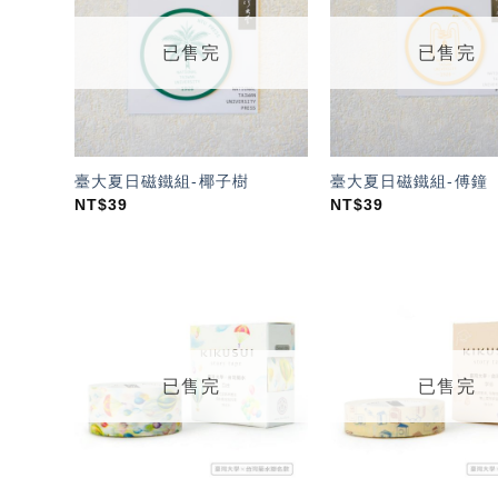
望輕
單」
已售完
已售完
臺大夏日磁鐵組-椰子樹
臺大夏日磁鐵組-傅鐘
NT$
39
NT$
39
加入
「願
望輕
單」
已售完
已售完