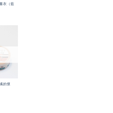
書衣（藍
加入
「願
望輕
單」
橘的懷