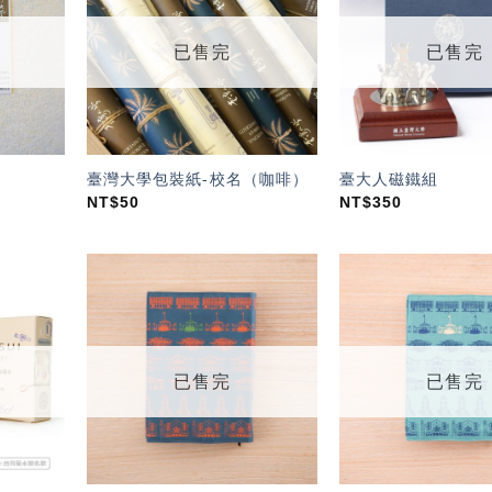
望輕
望輕
單」
單」
已售完
已售完
臺灣大學包裝紙-校名（咖啡）
臺大人磁鐵組
NT$
50
NT$
350
加入
加入
「願
「願
望輕
望輕
單」
單」
已售完
已售完