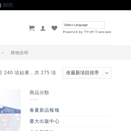
)
關閉
Powered by
Translate
品
購物說明
至 240 項結果，共 275 項
商品分類
加入
「願
春夏新品報報
望輕
單」
臺大出版中心