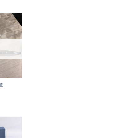
加入
「願
望輕
單」
筆
加入
「願