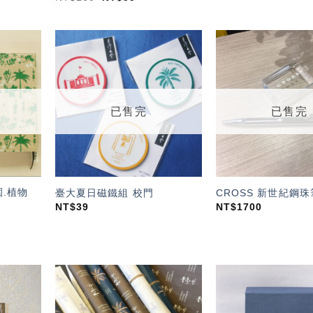
加入
加入
「願
「願
望輕
望輕
單」
單」
已售完
已售完
.植物
臺大夏日磁鐵組 校門
CROSS 新世紀鋼珠
NT$
39
NT$
1700
加入
加入
「願
「願