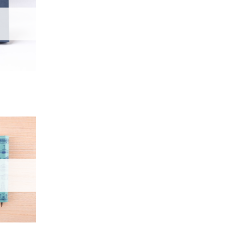
望輕
單」
加入
「願
望輕
單」