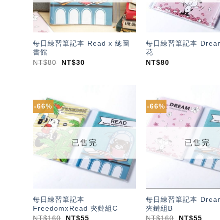
每日練習筆記本 Read x 總圖
每日練習筆記本 Dream
書館
花
NT$
80
NT$
30
NT$
80
-66%
-66%
加入
「願
望輕
單」
已售完
已售完
每日練習筆記本
每日練習筆記本 Dream
FreedomxRead 夾鏈組C
夾鏈組B
NT$
160
NT$
55
NT$
160
NT$
55