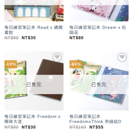
每日練習筆記本 Read x 總圖
每日練習筆記本 Dream x 杜
書館
鵑花
NT$
80
NT$
30
NT$
80
-63%
-66%
加入
加入
「願
「願
望輕
望輕
單」
單」
已售完
已售完
每日練習筆記本 Freedom x
每日練習筆記本
椰林大道
FreedomxThink 夾鏈組D
NT$
80
NT$
30
NT$
160
NT$
55