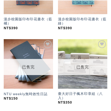
漫步校園版印布印花書衣（藍
漫步校園版印布印花書衣（藍
橘）
綠）
NT$
390
NT$
390
加入
加入
「願
「願
望輕
望輕
單」
單」
已售完
已售完
臺大好日子楓木印章組（八
NTU weekly無時效性日誌
入）
NT$
150
NT$
350