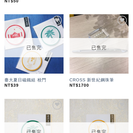
NT$
50
加入
加入
「願
「願
望輕
望輕
單」
單」
已售完
已售完
臺大夏日磁鐵組 校門
CROSS 新世紀鋼珠筆
NT$
39
NT$
1700
加入
加入
「願
「願
望輕
望輕
單」
單」
已售完
已售完