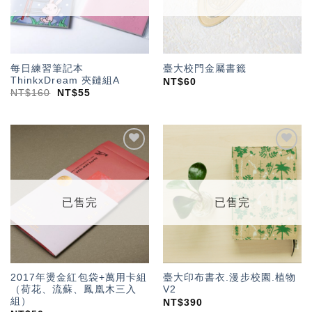
每日練習筆記本
臺大校門金屬書籤
ThinkxDream 夾鏈組A
NT$
60
NT$
160
NT$
55
加入
加入
「願
「願
望輕
望輕
單」
單」
已售完
已售完
2017年燙金紅包袋+萬用卡組
臺大印布書衣.漫步校園.植物
（荷花、流蘇、鳳凰木三入
V2
組）
NT$
390