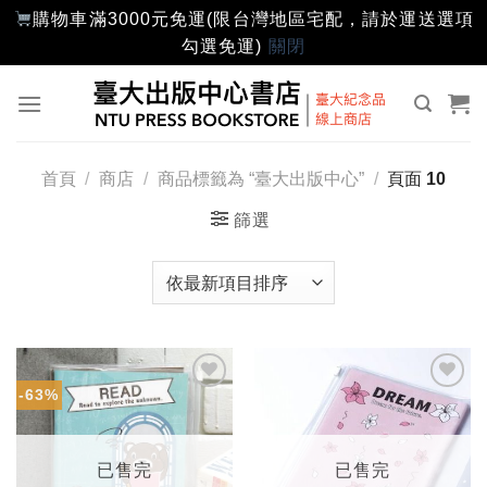
購物車滿3000元免運(限台灣地區宅配，請於運送選項
勾選免運)
關閉
Skip
to
content
首頁
/
商店
/
商品標籤為 “臺大出版中心”
/
頁面 10
篩選
-63%
加入
加入
「願
「願
望輕
望輕
單」
單」
已售完
已售完