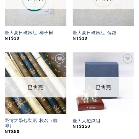
臺大夏日磁鐵組-椰子樹
臺大夏日磁鐵組-傅鐘
NT$
39
NT$
39
加入
加入
「願
「願
望輕
望輕
單」
單」
已售完
已售完
臺灣大學包裝紙-校名（咖
臺大人磁鐵組
啡）
NT$
350
NT$
50