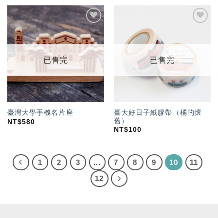
加入
加入
「願
「願
望輕
望輕
單」
單」
已售完
已售完
臺大好日子紙膠帶（橘的懷
臺灣大學手機名片座
舊）
NT$
580
NT$
100
1
2
3
...
7
8
9
10
11
12