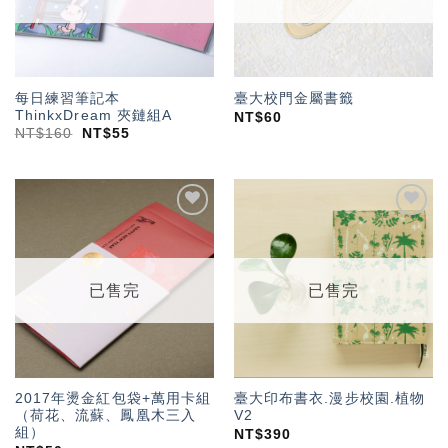
每日練習筆記本
臺大校門金屬書籤
ThinkxDream 夾鏈組A
NT$
60
NT$
160
NT$
55
加入
加入
「願
「願
望輕
望輕
單」
單」
已售完
已售完
2017年燙金紅包袋+萬用卡組
臺大印布書衣.漫步校園.植物
（荷花、流蘇、鳳凰木三入
V2
組）
NT$
390