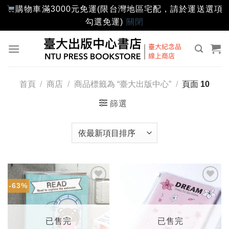
購物車滿3000元免運(限台灣地區宅配，請於運送選項
勾選免運)
關閉
Skip
to
content
首頁
/
商店
/
商品標籤為 “臺大出版中心”
/
頁面 10
篩選
-63%
加入
加入
「願
「願
望輕
望輕
單」
單」
已售完
已售完