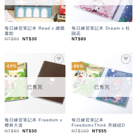
每日練習筆記本 Read x 總圖
每日練習筆記本 Dream x 杜
書館
鵑花
NT$
80
NT$
30
NT$
80
-63%
-66%
加入
加入
「願
「願
望輕
望輕
單」
單」
已售完
已售完
每日練習筆記本 Freedom x
每日練習筆記本
椰林大道
FreedomxThink 夾鏈組D
NT$
80
NT$
30
NT$
160
NT$
55