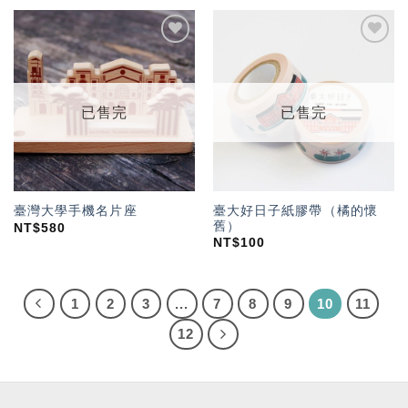
加入
加入
「願
「願
望輕
望輕
單」
單」
已售完
已售完
臺大好日子紙膠帶（橘的懷
臺灣大學手機名片座
舊）
NT$
580
NT$
100
1
2
3
...
7
8
9
10
11
12