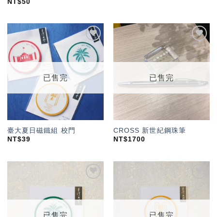
NT$
50
加入
加入
「願
「願
望輕
望輕
單」
單」
已售完
已售完
臺大夏日磁鐵組 校門
CROSS 新世紀鋼珠筆
NT$
39
NT$
1700
加入
加入
「願
「願
望輕
望輕
單」
單」
已售完
已售完