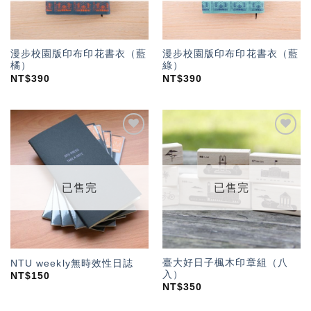
漫步校園版印布印花書衣（藍
漫步校園版印布印花書衣（藍
橘）
綠）
NT$
390
NT$
390
加入
加入
「願
「願
望輕
望輕
單」
單」
已售完
已售完
臺大好日子楓木印章組（八
NTU weekly無時效性日誌
入）
NT$
150
NT$
350