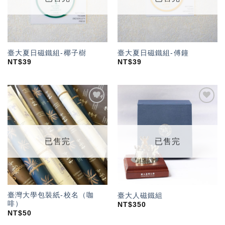
臺大夏日磁鐵組-椰子樹
臺大夏日磁鐵組-傅鐘
NT$
39
NT$
39
加入
加入
「願
「願
望輕
望輕
單」
單」
已售完
已售完
臺灣大學包裝紙-校名（咖
臺大人磁鐵組
啡）
NT$
350
NT$
50