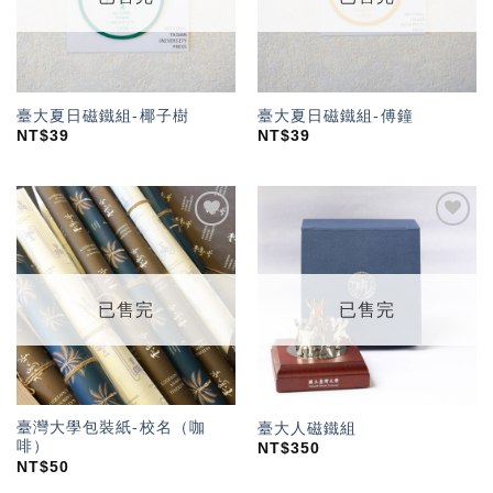
臺大夏日磁鐵組-椰子樹
臺大夏日磁鐵組-傅鐘
NT$
39
NT$
39
加入
加入
「願
「願
望輕
望輕
單」
單」
已售完
已售完
臺灣大學包裝紙-校名（咖
臺大人磁鐵組
啡）
NT$
350
NT$
50