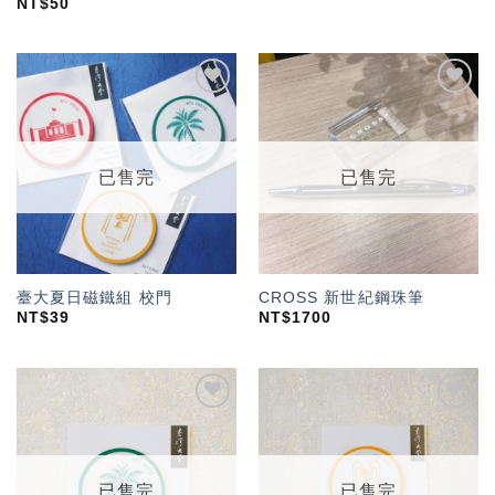
NT$
50
加入
加入
「願
「願
望輕
望輕
單」
單」
已售完
已售完
臺大夏日磁鐵組 校門
CROSS 新世紀鋼珠筆
NT$
39
NT$
1700
加入
加入
「願
「願
望輕
望輕
單」
單」
已售完
已售完