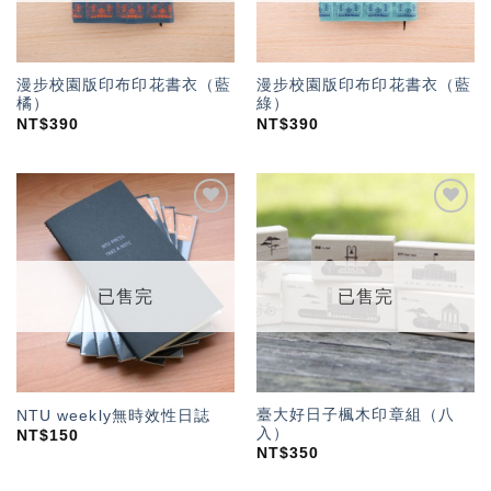
漫步校園版印布印花書衣（藍
漫步校園版印布印花書衣（藍
橘）
綠）
NT$
390
NT$
390
加入
加入
「願
「願
望輕
望輕
單」
單」
已售完
已售完
臺大好日子楓木印章組（八
NTU weekly無時效性日誌
入）
NT$
150
NT$
350