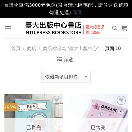
購物車滿3000元免運(限台灣地區宅配，請於運送選項
勾選免運)
關閉
Skip
to
content
首頁
/
商店
/
商品標籤為 “臺大出版中心”
/
頁面 10
篩選
-63%
加入
加入
「願
「願
望輕
望輕
單」
單」
已售完
已售完