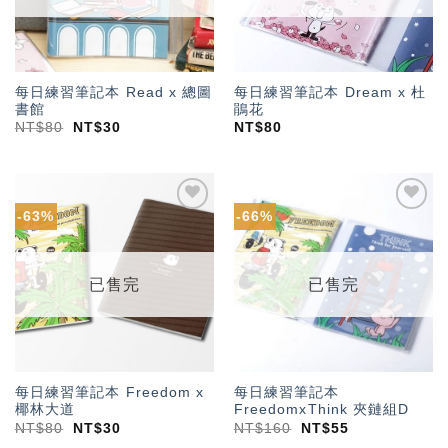
每日練習筆記本 Read x 總圖
每日練習筆記本 Dream x 杜
書館
鵑花
NT$
80
NT$
30
NT$
80
-63%
-66%
加入
加入
「願
「願
望輕
望輕
單」
單」
已售完
已售完
每日練習筆記本 Freedom x
每日練習筆記本
椰林大道
FreedomxThink 夾鏈組D
NT$
80
NT$
30
NT$
160
NT$
55