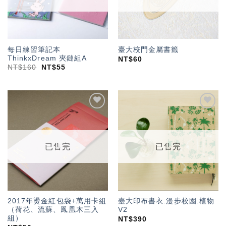
每日練習筆記本
臺大校門金屬書籤
ThinkxDream 夾鏈組A
NT$
60
NT$
160
NT$
55
加入
加入
「願
「願
望輕
望輕
單」
單」
已售完
已售完
2017年燙金紅包袋+萬用卡組
臺大印布書衣.漫步校園.植物
（荷花、流蘇、鳳凰木三入
V2
組）
NT$
390