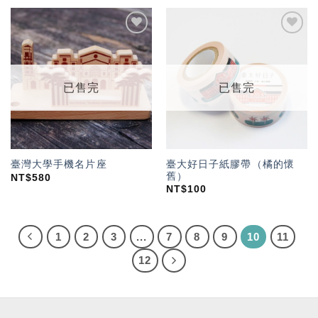
加入
加入
「願
「願
望輕
望輕
單」
單」
已售完
已售完
臺大好日子紙膠帶（橘的懷
臺灣大學手機名片座
舊）
NT$
580
NT$
100
1
2
3
...
7
8
9
10
11
12