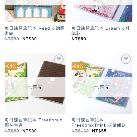
每日練習筆記本 Read x 總圖
每日練習筆記本 Dream x 杜
書館
鵑花
NT$
80
NT$
30
NT$
80
-63%
-66%
加入
加入
「願
「願
望輕
望輕
單」
單」
已售完
已售完
每日練習筆記本 Freedom x
每日練習筆記本
椰林大道
FreedomxThink 夾鏈組D
NT$
80
NT$
30
NT$
160
NT$
55