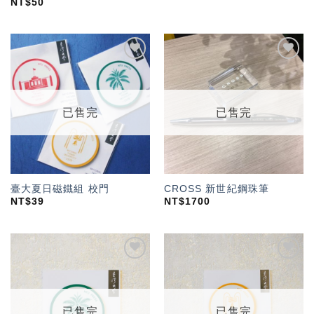
NT$
50
加入
加入
「願
「願
望輕
望輕
單」
單」
已售完
已售完
臺大夏日磁鐵組 校門
CROSS 新世紀鋼珠筆
NT$
39
NT$
1700
加入
加入
「願
「願
望輕
望輕
單」
單」
已售完
已售完