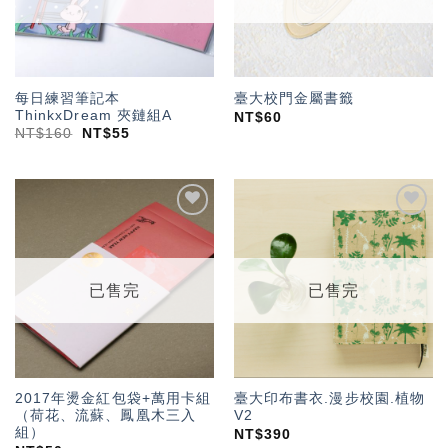
每日練習筆記本
臺大校門金屬書籤
ThinkxDream 夾鏈組A
NT$
60
NT$
160
NT$
55
加入
加入
「願
「願
望輕
望輕
單」
單」
已售完
已售完
2017年燙金紅包袋+萬用卡組
臺大印布書衣.漫步校園.植物
（荷花、流蘇、鳳凰木三入
V2
組）
NT$
390