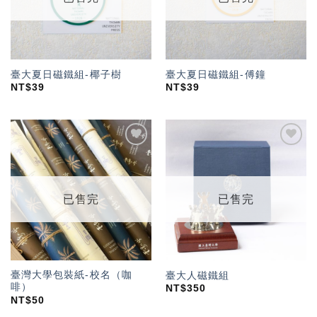
臺大夏日磁鐵組-椰子樹
臺大夏日磁鐵組-傅鐘
NT$
39
NT$
39
加入
加入
「願
「願
望輕
望輕
單」
單」
已售完
已售完
臺灣大學包裝紙-校名（咖
臺大人磁鐵組
啡）
NT$
350
NT$
50