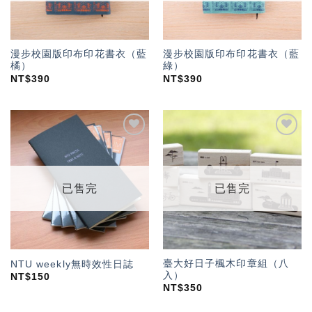
漫步校園版印布印花書衣（藍
漫步校園版印布印花書衣（藍
橘）
綠）
NT$
390
NT$
390
加入
加入
「願
「願
望輕
望輕
單」
單」
已售完
已售完
臺大好日子楓木印章組（八
NTU weekly無時效性日誌
入）
NT$
150
NT$
350