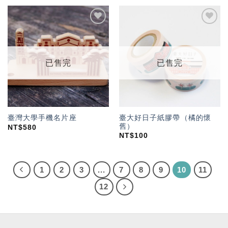
加入
加入
「願
「願
望輕
望輕
單」
單」
已售完
已售完
臺大好日子紙膠帶（橘的懷
臺灣大學手機名片座
舊）
NT$
580
NT$
100
1
2
3
...
7
8
9
10
11
12