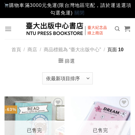
購物車滿3000元免運(限台灣地區宅配，請於運送選項
勾選免運)
關閉
Skip
to
content
首頁
/
商店
/
商品標籤為 “臺大出版中心”
/
頁面 10
篩選
-63%
加入
加入
「願
「願
望輕
望輕
單」
單」
已售完
已售完