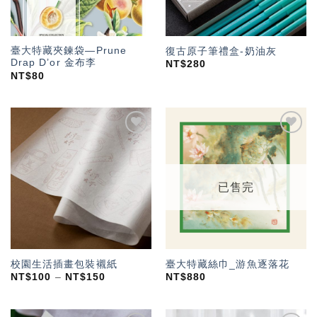
臺大特藏夾鍊袋—Prune
復古原子筆禮盒-奶油灰
Drap D’or 金布李
NT$
280
NT$
80
加入
加入
「願
「願
望輕
望輕
單」
單」
已售完
校園生活插畫包裝襯紙
臺大特藏絲巾_游魚逐落花
NT$
100
–
NT$
150
NT$
880