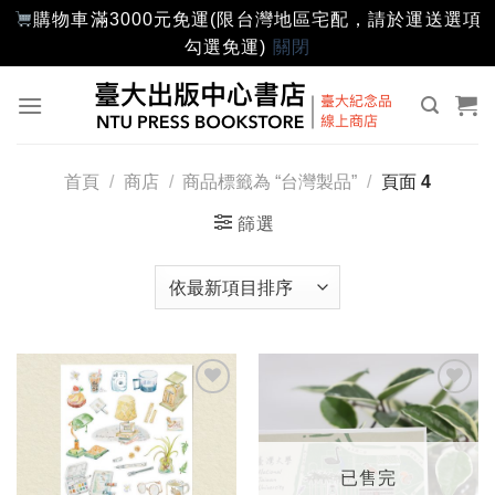
購物車滿3000元免運(限台灣地區宅配，請於運送選項
勾選免運)
關閉
Skip
to
content
首頁
/
商店
/
商品標籤為 “台灣製品”
/
頁面 4
篩選
加入
加入
「願
「願
望輕
望輕
單」
單」
已售完