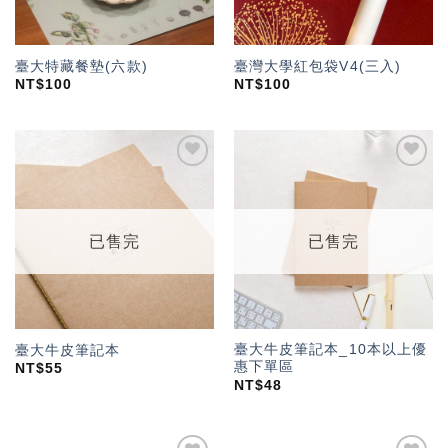
臺大特藏餐墊(六款)
臺灣大學紅包袋V4(三入)
NT$
100
NT$
100
加入
加入
「願
「願
望輕
望輕
單」
單」
已售完
已售完
臺大牛皮筆記本_10本以上優
臺大牛皮筆記本
惠下單區
NT$
55
NT$
48