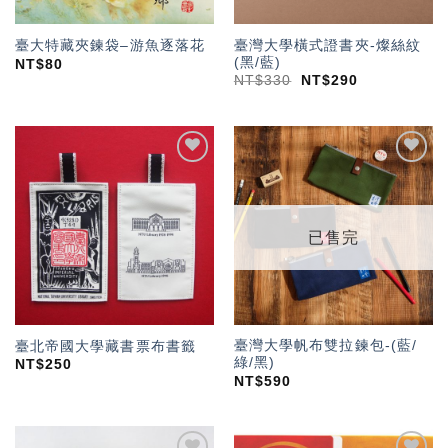
臺灣大學橫式證書夾-燦絲紋
臺大特藏夾鍊袋–游魚逐落花
(黑/藍)
NT$
80
NT$
330
NT$
290
加入
加入
「願
「願
望輕
望輕
單」
單」
已售完
臺灣大學帆布雙拉鍊包-(藍/
臺北帝國大學藏書票布書籤
綠/黑)
NT$
250
NT$
590