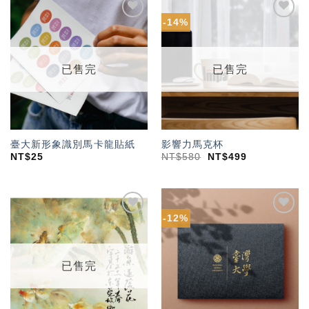
-14%
加入
加入
「願
「願
望輕
望輕
單」
單」
已售完
已售完
臺大新形象識別馬卡龍貼紙
影響力馬克杯
NT$
25
NT$
580
NT$
499
-12%
加入
加入
「願
「願
望輕
望輕
單」
單」
已售完