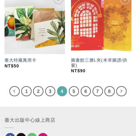
加入
加入
「願
「願
望輕
望輕
單」
單」
圖書館三層L夾(本草圖譜/拱
臺大特藏萬用卡
窗)
NT$
50
NT$
90
1
2
3
4
5
6
7
8
臺大出版中心線上商店