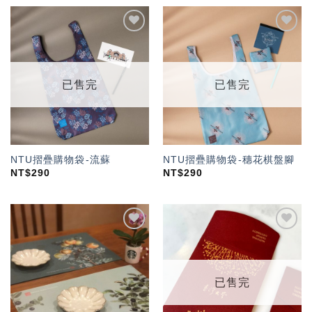
加入
加入
「願
「願
望輕
望輕
單」
單」
已售完
已售完
NTU摺疊購物袋-流蘇
NTU摺疊購物袋-穗花棋盤腳
NT$
290
NT$
290
加入
加入
「願
「願
望輕
望輕
單」
單」
已售完