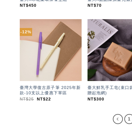
NT$
450
NT$
70
-12%
加入
「願
望輕
單」
臺灣大學復古原子筆 2025年新
臺大鮮乳手工皂(束口
款-10支以上優惠下單區
贈起泡網)
NT$
25
NT$
22
NT$
300
1