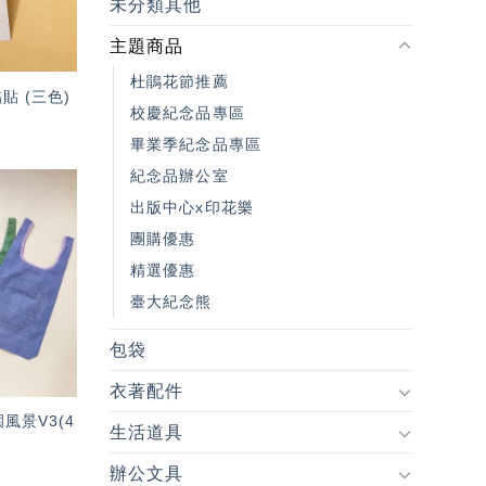
未分類其他
主題商品
杜鵑花節推薦
貼 (三色)
校慶紀念品專區
畢業季紀念品專區
紀念品辦公室
出版中心x印花樂
加入
團購優惠
「願
望輕
精選優惠
單」
臺大紀念熊
包袋
衣著配件
風景V3(4
生活道具
辦公文具