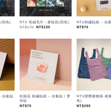
(四色)
NTU 長絨毛巾－家紋款(四色)
NTU刺繡貼紙 – 自黏
NT$
170
NT$
150
NT$
70
加入
加入
「願
「願
望輕
望輕
單」
單」
– 自黏貼
杜鵑花 刺繡貼紙 – 自黏貼 / 燙
NTU摺疊購物袋-校園
布貼
色)
NT$
70
NT$
290