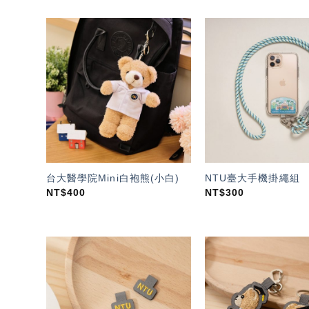
加入
「願
望輕
單」
台大醫學院Mini白袍熊(小白)
NTU臺大手機掛繩組
NT$
400
NT$
300
加入
「願
望輕
單」