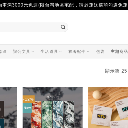
物車滿3000元免運(限台灣地區宅配，請於運送選項勾選免運
專區
辦公文具
生活道具
衣著配件
包袋
主題商
顯示第 25
-12%
加入
加入
「願
「願
New
望輕
望輕
單」
單」