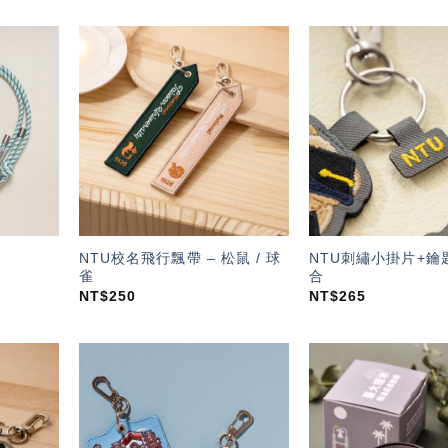
加入
加入
「願
「願
望輕
望輕
單」
單」
NTU校名飛行飄帶 – 松鼠 / 球
NTU刺繡小掛片+鑰
雀
合
NT$
250
NT$
265
加入
加入
「願
「願
望輕
望輕
單」
單」