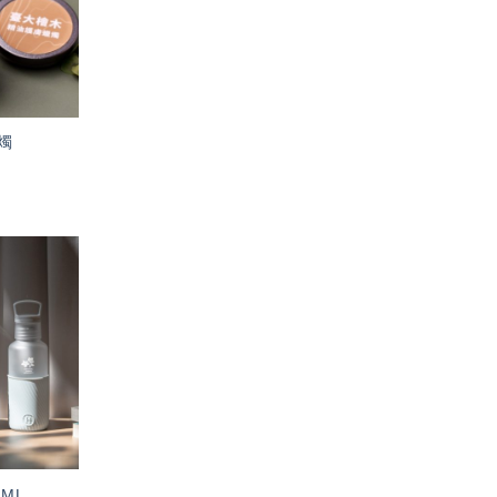
燭
加入
「願
望輕
單」
0ML