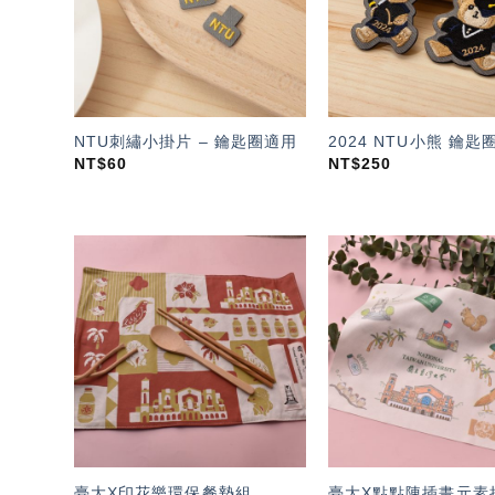
NTU刺繡小掛片 – 鑰匙圈適用
2024 NTU小熊 鑰匙
NT$
60
NT$
250
加入
「願
望輕
單」
臺大X印花樂環保餐墊組
臺大X點點陳插畫元素