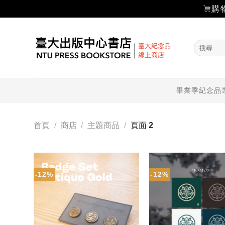
購
Skip
to
搜
content
尋
關
鍵
字:
畢業季紀念品
首頁
/
商店
/
主題商品
/
頁面 2
-12%
-12%
加入
「願
望輕
單」