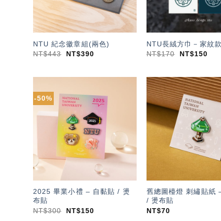
NTU 紀念徽章組(兩色)
NTU長絨方巾－家紋款
NT$
443
NT$
390
NT$
170
NT$
150
-50%
加入
「願
望輕
單」
2025 畢業小禮 – 自黏貼 / 燙
舊總圖檯燈 刺繡貼紙 
布貼
/ 燙布貼
NT$
300
NT$
150
NT$
70