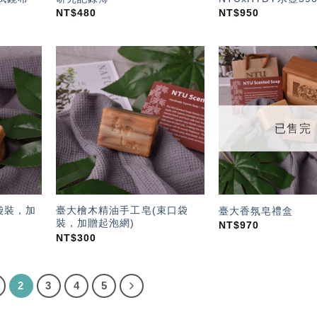
NT$
480
NT$
950
加入
加入
「願
「願
望輕
望輕
單」
單」
已售完
袋裝，加
臺大檜木精油手工皂(束口袋
臺大香氛皂禮盒
裝，加贈起泡網)
NT$
970
NT$
300
2
3
4
5