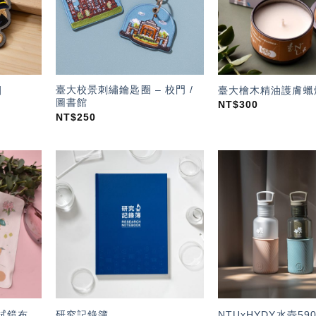
臺大校景刺繡鑰匙圈 – 校門 /
圈
臺大檜木精油護膚蠟
圖書館
NT$
300
NT$
250
加入
加入
「願
「願
望輕
望輕
單」
單」
拭鏡布
研究記錄簿
NTUxHYDY水壺59