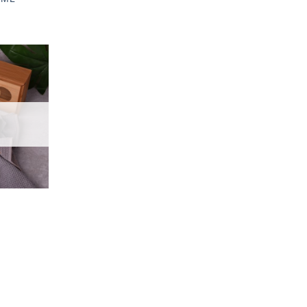
加入
「願
望輕
單」