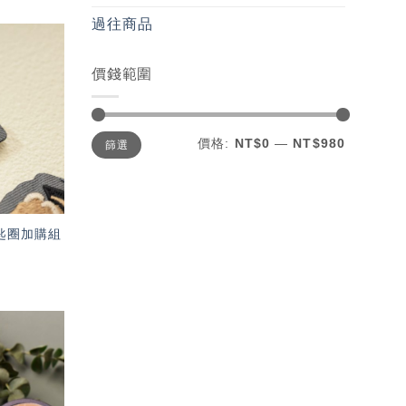
過往商品
價錢範圍
加入
「願
望輕
單」
最
最
價格:
NT$0
—
NT$980
篩選
低
高
價
價
格
格
匙圈加購組
加入
「願
望輕
單」