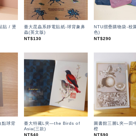
貼 / 燙
臺大昆蟲系靜電貼紙-球背象鼻
NTU摺疊購物袋-校園
蟲(英文版)
色)
NT$
130
NT$
290
加入
加入
「願
「願
望輕
望輕
單」
單」
白點球背
臺大特藏L夾—the Birds of
圖書館三層L夾—田
Asia(三款)
橙
NT$
40
NT$
90