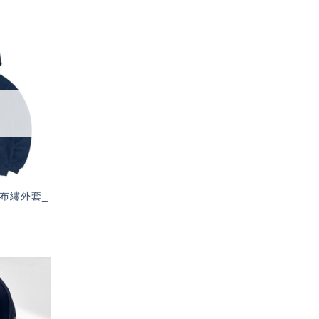
加入
「願
望輕
單」
布繡外套_
加入
「願
望輕