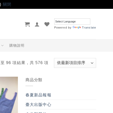
)
關閉
Powered by
Translate
品
購物說明
 至 96 項結果，共 576 項
商品分類
加入
「願
春夏新品報報
望輕
單」
臺大出版中心