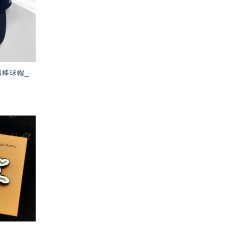
單」
繡棒球帽_
加入
「願
望輕
單」