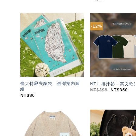
-12%
加入
「願
望輕
單」
臺大特藏夾鍊袋—臺灣案內圖
NTU 排汗衫－英文款(
繪
NT$
398
NT$
350
NT$
80
加入
「願
望輕