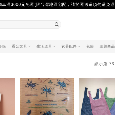
物車滿3000元免運(限台灣地區宅配，請於運送選項勾選免運
專區
辦公文具
生活道具
衣著配件
包袋
主題商
顯示第 73
加入
加入
「願
「願
望輕
望輕
單」
單」