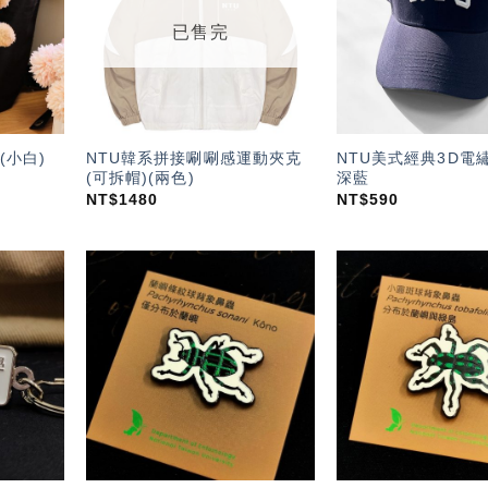
單」
單」
已售完
NTU韓系拼接唰唰感運動夾克
NTU美式經典3D電
(小白)
(可拆帽)(兩色)
深藍
NT$
1480
NT$
590
加入
加入
「願
「願
望輕
望輕
單」
單」