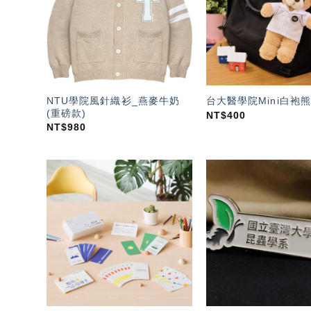
單」
NTU學院風針織衫_燕麥牛奶
台大醫學院Mini白袍熊
(重磅款)
NT$
400
NT$
980
加入
「願
望輕
單」