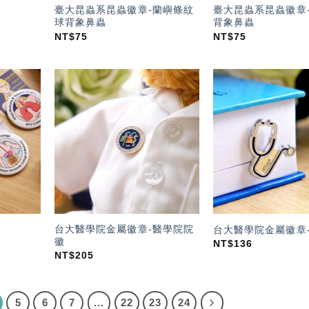
臺大昆蟲系昆蟲徽章-蘭嶼條紋
臺大昆蟲系昆蟲徽章
圈
球背象鼻蟲
背象鼻蟲
NT$
75
NT$
75
加入
加入
「願
「願
望輕
望輕
單」
單」
台大醫學院金屬徽章-醫學院院
台大醫學院金屬徽章
徽
NT$
136
NT$
205
5
6
7
...
22
23
24