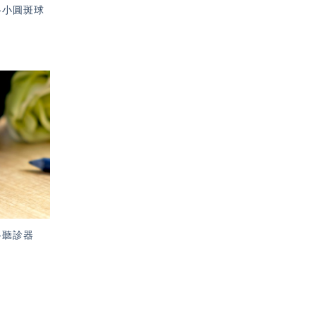
-小圓斑球
加入
「願
望輕
單」
-聽診器