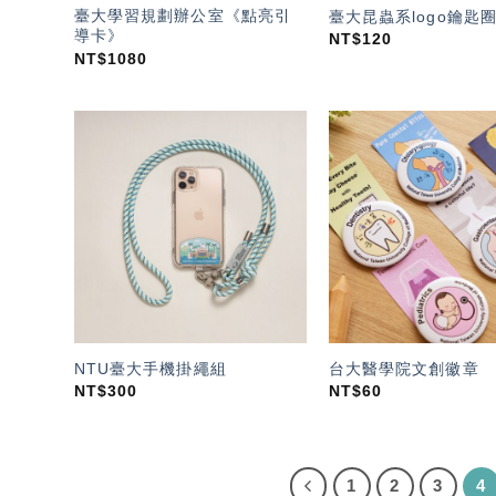
臺大學習規劃辦公室《點亮引
臺大昆蟲系logo鑰匙
導卡》
NT$
120
NT$
1080
加入
「願
望輕
單」
NTU臺大手機掛繩組
台大醫學院文創徽章
NT$
300
NT$
60
1
2
3
4