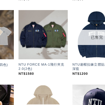
加入
加入
「願
「願
望輕
望輕
單」
單」
已售完
NTU FORCE MA-1飛行夾克
NTU連帽拉鍊立體貼
四色)
2.0(2色)
深藍
NT$
1580
NT$
1200
加入
加入
「願
「願
望輕
望輕