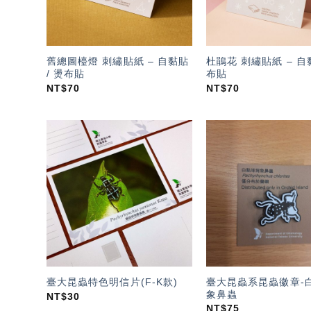
舊總圖檯燈 刺繡貼紙 – 自黏貼
杜鵑花 刺繡貼紙 – 自黏
/ 燙布貼
布貼
NT$
70
NT$
70
加入
「願
望輕
單」
臺大昆蟲系昆蟲徽章-
臺大昆蟲特色明信片(F-K款)
象鼻蟲
NT$
30
NT$
75