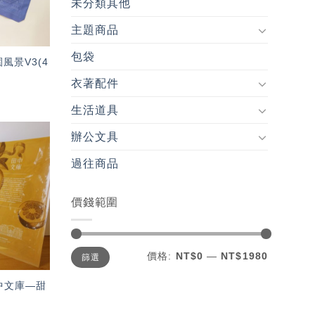
未分類其他
主題商品
包袋
風景V3(4
衣著配件
生活道具
辦公文具
加入
過往商品
「願
望輕
單」
價錢範圍
最
最
價格:
NT$0
—
NT$1980
篩選
低
高
價
價
格
格
中文庫—甜