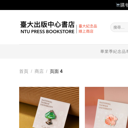
購
Skip
to
搜
content
尋
關
鍵
字:
畢業季紀念品
首頁
/
商店
/
頁面 4
加入
「願
望輕
單」