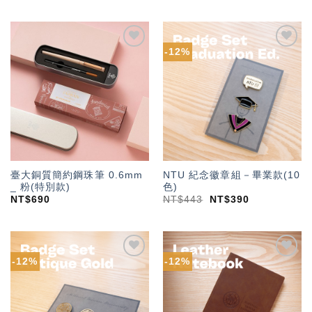
-12%
加入
加入
「願
「願
望輕
望輕
單」
單」
臺大銅質簡約鋼珠筆 0.6mm
NTU 紀念徽章組－畢業款(10
_ 粉(特別款)
色)
NT$
690
NT$
443
NT$
390
-12%
-12%
加入
加入
「願
「願
望輕
望輕
單」
單」