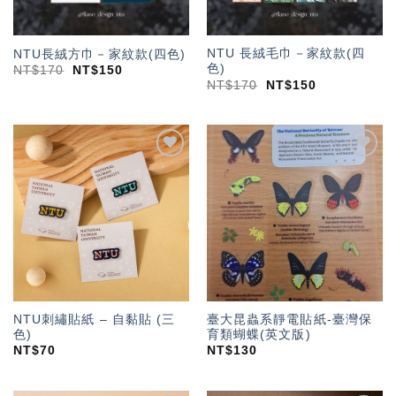
NTU 長絨毛巾－家紋款(四
NTU長絨方巾－家紋款(四色)
色)
NT$
170
NT$
150
NT$
170
NT$
150
加入
加入
「願
「願
望輕
望輕
單」
單」
NTU刺繡貼紙 – 自黏貼 (三
臺大昆蟲系靜電貼紙-臺灣保
色)
育類蝴蝶(英文版)
NT$
70
NT$
130