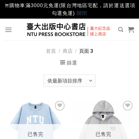
購物車滿3000元免運(限台灣地區宅配，請於運送選項
勾選免運)
關閉
Skip
to
content
首頁
/
商店
/
頁面 3
篩選
加入
加入
「願
「願
望輕
望輕
單」
單」
已售完
已售完