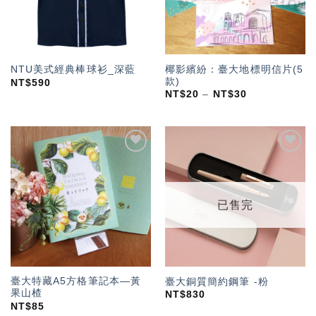
椰影繽紛：臺大地標明信片(5
NTU美式經典棒球衫_深藍
款)
NT$
590
NT$
20
–
NT$
30
加入
加入
「願
「願
望輕
望輕
單」
單」
已售完
臺大特藏A5方格筆記本—黃
臺大銅質簡約鋼筆 -粉
果山楂
NT$
830
NT$
85