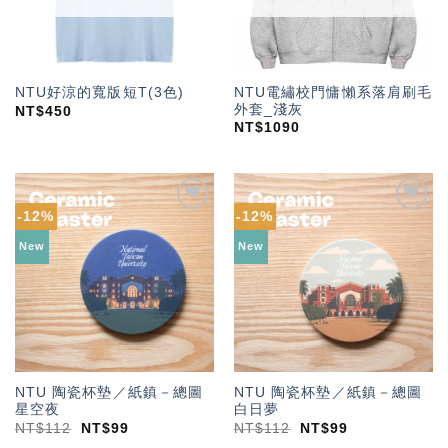
NTU電繡校門慵懶系落肩刷毛
NTU好涼的寬版短T(3色)
外套_淺灰
NT$
450
NT$
1090
-12%
-12%
加入
加入
「願
「願
New
New
望輕
望輕
單」
單」
NTU 陶瓷杯墊／紙鎮－總圖
NTU 陶瓷杯墊／紙鎮－總圖
星空夜
白日夢
NT$
112
NT$
99
NT$
112
NT$
99