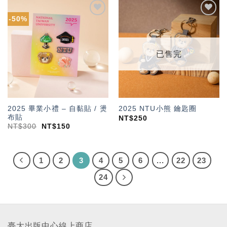
-50%
加入
加入
「願
「願
望輕
望輕
單」
單」
已售完
2025 畢業小禮 – 自黏貼 / 燙
2025 NTU小熊 鑰匙圈
布貼
NT$
250
NT$
300
NT$
150
1
2
3
4
5
6
...
22
23
24
臺大出版中心線上商店