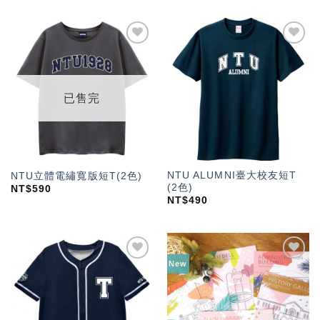
加入
加入
「願
「願
望輕
望輕
單」
單」
已售完
NTU ALUMNI臺大校友短T
NTU立體電繡寬版短T(2色)
(2色)
NT$
590
NT$
490
New
加入
加入
「願
「願
望輕
望輕
單」
單」