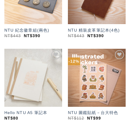
NTU 紀念徽章組(兩色)
NTU 精裝皮革筆記本(4色)
NT$
443
NT$
390
NT$
443
NT$
390
-12%
加入
加入
「願
「願
望輕
望輕
單」
單」
Hello NTU A5 筆記本
NTU 圖鑑貼紙－台大特色
NT$
80
NT$
112
NT$
99