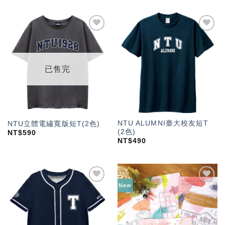
加入
加入
「願
「願
望輕
望輕
單」
單」
已售完
NTU ALUMNI臺大校友短T
NTU立體電繡寬版短T(2色)
(2色)
NT$
590
NT$
490
New
加入
加入
「願
「願
望輕
望輕
單」
單」