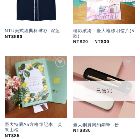
椰影繽紛：臺大地標明信片(5
NTU美式經典棒球衫_深藍
款)
NT$
590
NT$
20
–
NT$
30
加入
加入
「願
「願
望輕
望輕
單」
單」
已售完
臺大特藏A5方格筆記本—黃
臺大銅質簡約鋼筆 -粉
果山楂
NT$
830
NT$
85