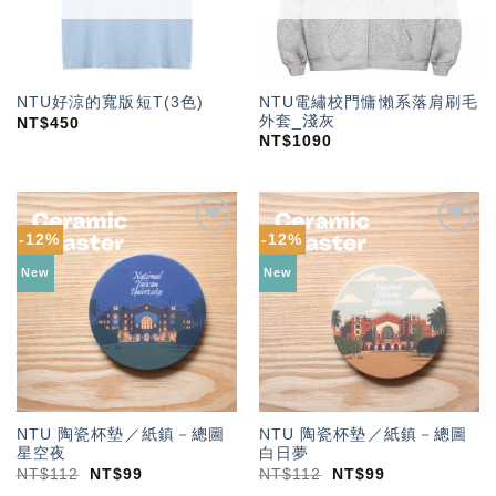
NTU電繡校門慵懶系落肩刷毛
NTU好涼的寬版短T(3色)
外套_淺灰
NT$
450
NT$
1090
-12%
-12%
加入
加入
「願
「願
New
New
望輕
望輕
單」
單」
NTU 陶瓷杯墊／紙鎮－總圖
NTU 陶瓷杯墊／紙鎮－總圖
星空夜
白日夢
NT$
112
NT$
99
NT$
112
NT$
99