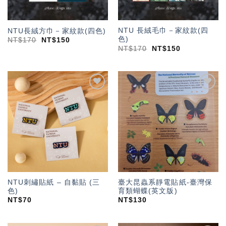
NTU 長絨毛巾－家紋款(四
NTU長絨方巾－家紋款(四色)
色)
NT$
170
NT$
150
NT$
170
NT$
150
加入
加入
「願
「願
望輕
望輕
單」
單」
NTU刺繡貼紙 – 自黏貼 (三
臺大昆蟲系靜電貼紙-臺灣保
色)
育類蝴蝶(英文版)
NT$
70
NT$
130