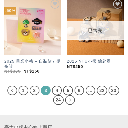
-50%
加入
加入
「願
「願
望輕
望輕
單」
單」
已售完
2025 畢業小禮 – 自黏貼 / 燙
2025 NTU小熊 鑰匙圈
布貼
NT$
250
NT$
300
NT$
150
1
2
3
4
5
6
...
22
23
24
臺大出版中心線上商店