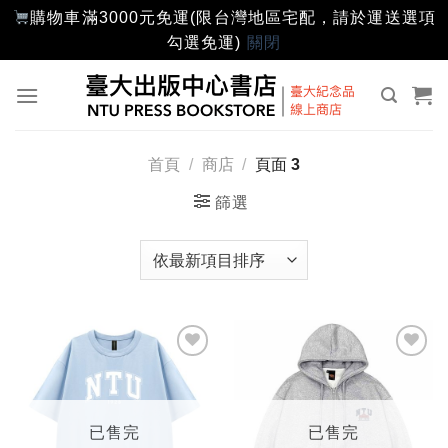
購物車滿3000元免運(限台灣地區宅配，請於運送選項
勾選免運)
關閉
Skip
to
content
首頁
/
商店
/
頁面 3
篩選
加入
加入
「願
「願
望輕
望輕
單」
單」
已售完
已售完