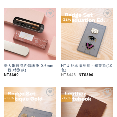
-12%
加入
加入
「願
「願
望輕
望輕
單」
單」
臺大銅質簡約鋼珠筆 0.6mm
NTU 紀念徽章組－畢業款(10
_ 粉(特別款)
色)
NT$
690
NT$
443
NT$
390
-12%
-12%
加入
加入
「願
「願
望輕
望輕
單」
單」