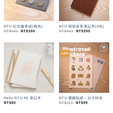
NTU 紀念徽章組(兩色)
NTU 精裝皮革筆記本(4色)
NT$
443
NT$
390
NT$
443
NT$
390
-12%
加入
加入
「願
「願
望輕
望輕
單」
單」
Hello NTU A5 筆記本
NTU 圖鑑貼紙－台大特色
NT$
80
NT$
112
NT$
99