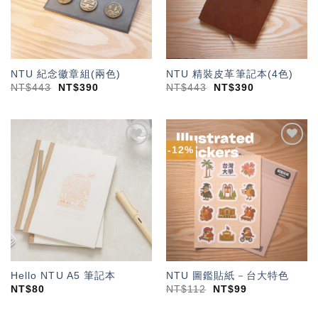
NTU 紀念徽章組(兩色)
NTU 精裝皮革筆記本(4色)
NT$
443
NT$
390
NT$
443
NT$
390
-12%
加入
加入
「願
「願
望輕
望輕
單」
單」
Hello NTU A5 筆記本
NTU 圖鑑貼紙－台大特色
NT$
80
NT$
112
NT$
99