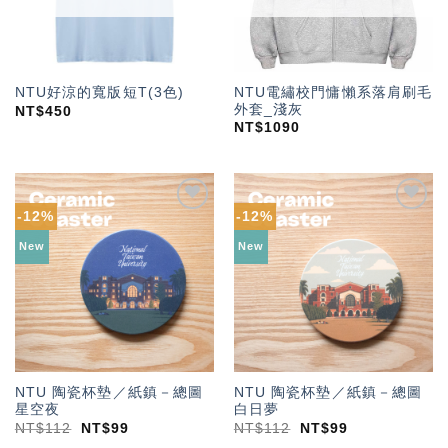
NTU電繡校門慵懶系落肩刷毛
NTU好涼的寬版短T(3色)
外套_淺灰
NT$
450
NT$
1090
-12%
-12%
加入
加入
「願
「願
New
New
望輕
望輕
單」
單」
NTU 陶瓷杯墊／紙鎮－總圖
NTU 陶瓷杯墊／紙鎮－總圖
星空夜
白日夢
NT$
112
NT$
99
NT$
112
NT$
99