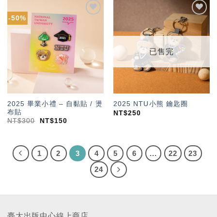
-50%
加入
加入
「願
「願
望輕
望輕
單」
單」
已售完
2025 畢業小禮 – 自黏貼 / 燙
2025 NTU小熊 鑰匙圈
布貼
NT$
250
NT$
300
NT$
150
1
2
3
4
5
6
...
22
23
24
臺大出版中心線上商店