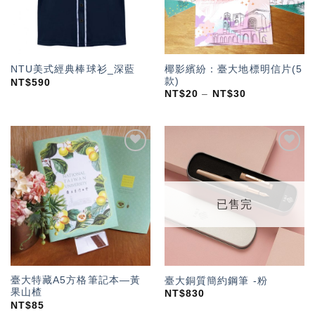
椰影繽紛：臺大地標明信片(5
NTU美式經典棒球衫_深藍
款)
NT$
590
NT$
20
–
NT$
30
加入
加入
「願
「願
望輕
望輕
單」
單」
已售完
臺大特藏A5方格筆記本—黃
臺大銅質簡約鋼筆 -粉
果山楂
NT$
830
NT$
85