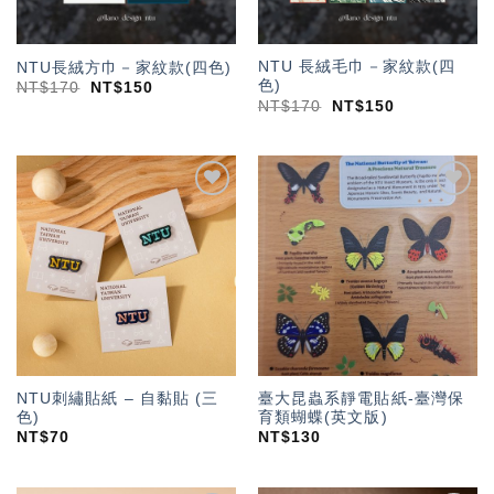
NTU 長絨毛巾－家紋款(四
NTU長絨方巾－家紋款(四色)
色)
NT$
170
NT$
150
NT$
170
NT$
150
加入
加入
「願
「願
望輕
望輕
單」
單」
NTU刺繡貼紙 – 自黏貼 (三
臺大昆蟲系靜電貼紙-臺灣保
色)
育類蝴蝶(英文版)
NT$
70
NT$
130