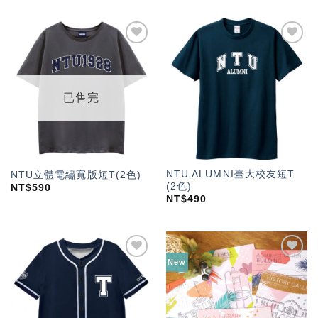
加入
加入
「願
「願
望輕
望輕
單」
單」
已售完
NTU ALUMNI臺大校友短T
NTU立體電繡寬版短T(2色)
(2色)
NT$
590
NT$
490
New
加入
加入
「願
「願
望輕
望輕
單」
單」