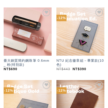
-12%
加入
加入
「願
「願
望輕
望輕
單」
單」
臺大銅質簡約鋼珠筆 0.6mm
NTU 紀念徽章組－畢業款(10
_ 粉(特別款)
色)
NT$
690
NT$
443
NT$
390
-12%
-12%
加入
加入
「願
「願
望輕
望輕
單」
單」