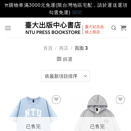
購物車滿3000元免運(限台灣地區宅配，請於運送選項
勾選免運)
關閉
Skip
to
content
首頁
/
商店
/
頁面 3
篩選
加入
加入
「願
「願
望輕
望輕
單」
單」
已售完
已售完