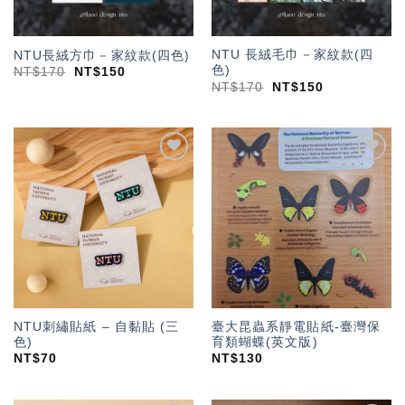
NTU 長絨毛巾－家紋款(四
NTU長絨方巾－家紋款(四色)
色)
NT$
170
NT$
150
NT$
170
NT$
150
加入
加入
「願
「願
望輕
望輕
單」
單」
NTU刺繡貼紙 – 自黏貼 (三
臺大昆蟲系靜電貼紙-臺灣保
色)
育類蝴蝶(英文版)
NT$
70
NT$
130