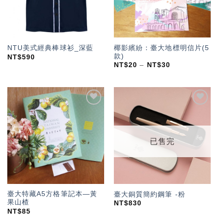
椰影繽紛：臺大地標明信片(5
NTU美式經典棒球衫_深藍
款)
NT$
590
NT$
20
–
NT$
30
加入
加入
「願
「願
望輕
望輕
單」
單」
已售完
臺大特藏A5方格筆記本—黃
臺大銅質簡約鋼筆 -粉
果山楂
NT$
830
NT$
85