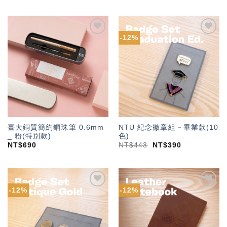
-12%
加入
加入
「願
「願
望輕
望輕
單」
單」
臺大銅質簡約鋼珠筆 0.6mm
NTU 紀念徽章組－畢業款(10
_ 粉(特別款)
色)
NT$
690
NT$
443
NT$
390
-12%
-12%
加入
加入
「願
「願
望輕
望輕
單」
單」