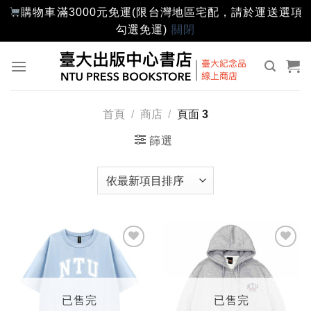
購物車滿3000元免運(限台灣地區宅配，請於運送選項
勾選免運)
關閉
Skip
to
content
首頁
/
商店
/
頁面 3
篩選
加入
加入
「願
「願
望輕
望輕
單」
單」
已售完
已售完