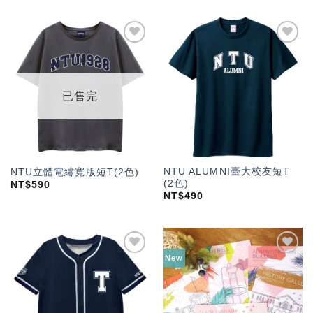
加入
加入
「願
「願
望輕
望輕
單」
單」
已售完
NTU ALUMNI臺大校友短T
NTU立體電繡寬版短T(2色)
(2色)
NT$
590
NT$
490
New
加入
加入
「願
「願
望輕
望輕
單」
單」