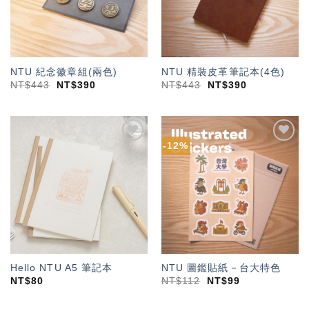
NTU 紀念徽章組(兩色)
NTU 精裝皮革筆記本(4色)
NT$
443
NT$
390
NT$
443
NT$
390
-12%
加入
加入
「願
「願
望輕
望輕
單」
單」
Hello NTU A5 筆記本
NTU 圖鑑貼紙－台大特色
NT$
80
NT$
112
NT$
99