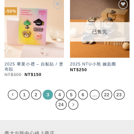
-50%
加入
加入
「願
「願
望輕
望輕
單」
單」
已售完
2025 畢業小禮 – 自黏貼 / 燙
2025 NTU小熊 鑰匙圈
布貼
NT$
250
NT$
300
NT$
150
1
2
3
4
5
6
...
22
23
24
臺大出版中心線上商店