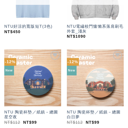
NTU電繡校門慵懶系落肩刷毛
NTU好涼的寬版短T(3色)
外套_淺灰
NT$
450
NT$
1090
-12%
-12%
加入
加入
「願
「願
New
New
望輕
望輕
單」
單」
NTU 陶瓷杯墊／紙鎮－總圖
NTU 陶瓷杯墊／紙鎮－總圖
星空夜
白日夢
NT$
112
NT$
99
NT$
112
NT$
99