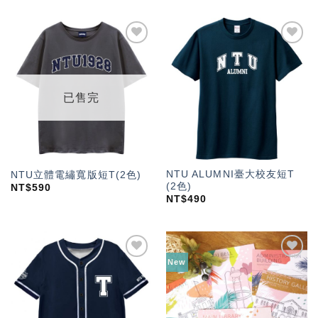
加入
加入
「願
「願
望輕
望輕
單」
單」
已售完
NTU ALUMNI臺大校友短T
NTU立體電繡寬版短T(2色)
(2色)
NT$
590
NT$
490
New
加入
加入
「願
「願
望輕
望輕
單」
單」