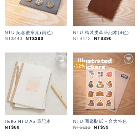
NTU 紀念徽章組(兩色)
NTU 精裝皮革筆記本(4色)
NT$
443
NT$
390
NT$
443
NT$
390
-12%
加入
加入
「願
「願
望輕
望輕
單」
單」
Hello NTU A5 筆記本
NTU 圖鑑貼紙－台大特色
NT$
80
NT$
112
NT$
99