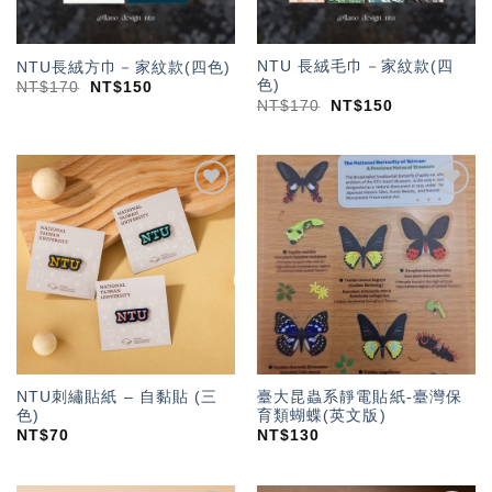
NTU 長絨毛巾－家紋款(四
NTU長絨方巾－家紋款(四色)
色)
NT$
170
NT$
150
NT$
170
NT$
150
加入
加入
「願
「願
望輕
望輕
單」
單」
NTU刺繡貼紙 – 自黏貼 (三
臺大昆蟲系靜電貼紙-臺灣保
色)
育類蝴蝶(英文版)
NT$
70
NT$
130