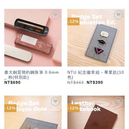
-12%
加入
加入
「願
「願
望輕
望輕
單」
單」
臺大銅質簡約鋼珠筆 0.6mm
NTU 紀念徽章組－畢業款(10
_ 粉(特別款)
色)
NT$
690
NT$
443
NT$
390
-12%
-12%
加入
加入
「願
「願
望輕
望輕
單」
單」