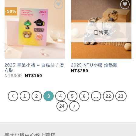
-50%
加入
加入
「願
「願
望輕
望輕
單」
單」
已售完
2025 畢業小禮 – 自黏貼 / 燙
2025 NTU小熊 鑰匙圈
布貼
NT$
250
NT$
300
NT$
150
1
2
3
4
5
6
...
22
23
24
臺大出版中心線上商店