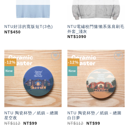
NTU電繡校門慵懶系落肩刷毛
NTU好涼的寬版短T(3色)
外套_淺灰
NT$
450
NT$
1090
-12%
-12%
加入
加入
「願
「願
New
New
望輕
望輕
單」
單」
NTU 陶瓷杯墊／紙鎮－總圖
NTU 陶瓷杯墊／紙鎮－總圖
星空夜
白日夢
NT$
112
NT$
99
NT$
112
NT$
99