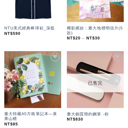
椰影繽紛：臺大地標明信片(5
NTU美式經典棒球衫_深藍
款)
NT$
590
NT$
20
–
NT$
30
加入
加入
「願
「願
望輕
望輕
單」
單」
已售完
臺大特藏A5方格筆記本—黃
臺大銅質簡約鋼筆 -粉
果山楂
NT$
830
NT$
85