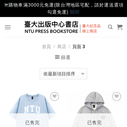
購物車滿3000元免運(限台灣地區宅配，請於運送選項
勾選免運)
關閉
Skip
to
content
首頁
/
商店
/
頁面 3
篩選
加入
加入
「願
「願
望輕
望輕
單」
單」
已售完
已售完