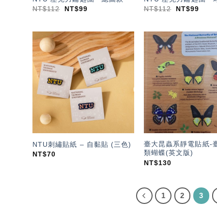
NT$
112
NT$
99
NT$
112
NT$
99
加入
「願
望輕
單」
臺大昆蟲系靜電貼紙-
NTU刺繡貼紙 – 自黏貼 (三色)
類蝴蝶(英文版)
NT$
70
NT$
130
1
2
3