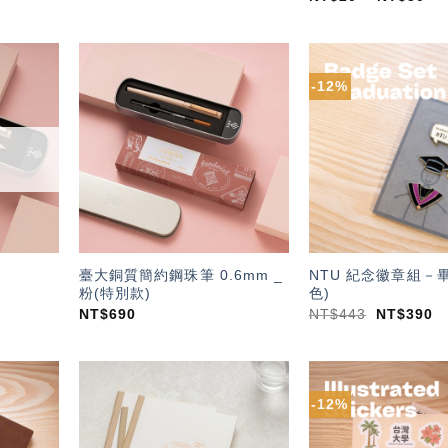
-12%
加入
加入
「願
「願
望輕
望輕
單」
單」
臺大銅質簡約鋼珠筆 0.6mm _
NTU 紀念徽章組－畢
粉(特別款)
色)
NT$
690
NT$
443
NT$
390
-12%
加入
加入
「願
「願
望輕
望輕