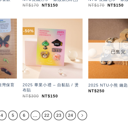
NT$
170
NT$
150
NT$
170
NT$
150
-50%
加入
加入
「願
「願
望輕
望輕
單」
單」
已售完
臺灣保育
2025 畢業小禮 – 自黏貼 / 燙
2025 NTU小熊 鑰
布貼
NT$
250
NT$
300
NT$
150
4
5
6
...
22
23
24