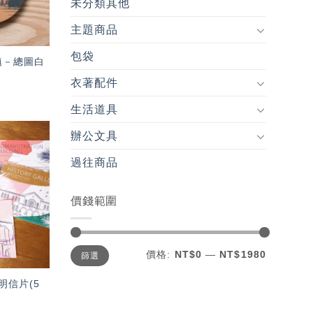
未分類其他
主題商品
包袋
鎮－總圖白
衣著配件
生活道具
辦公文具
加入
過往商品
「願
望輕
單」
價錢範圍
最
最
價格:
NT$0
—
NT$1980
篩選
低
高
價
價
格
格
明信片(5