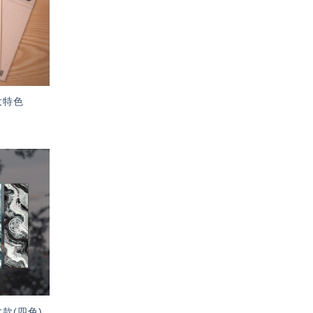
單」
大特色
加入
「願
望輕
單」
款(四色)