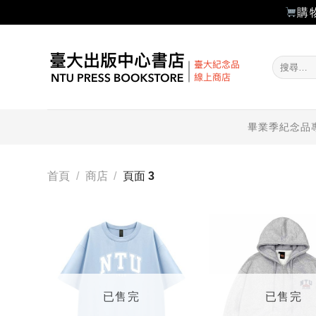
購
Skip
to
搜
content
尋
關
鍵
字:
畢業季紀念品
首頁
/
商店
/
頁面 3
加入
「願
望輕
單」
已售完
已售完