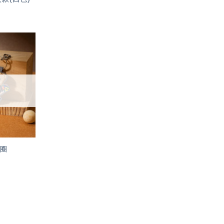
加入
「願
望輕
單」
匙圈