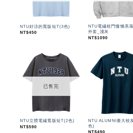
NTU電繡校門慵懶系
NTU好涼的寬版短T(3色)
外套_淺灰
NT$
450
NT$
1090
加入
「願
望輕
單」
已售完
NTU ALUMNI臺大校友
NTU立體電繡寬版短T(2色)
色)
NT$
590
NT$
490