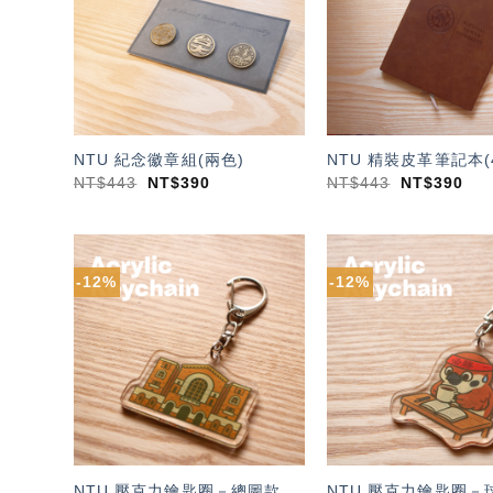
單」
NTU 紀念徽章組(兩色)
NTU 精裝皮革筆記本(
NT$
443
NT$
390
NT$
443
NT$
390
-12%
-12%
加入
「願
望輕
單」
NTU 壓克力鑰匙圈－總圖款
NTU 壓克力鑰匙圈－