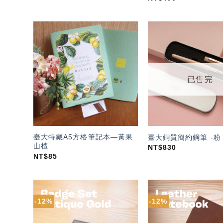
加入
「願
望輕
單」
已售完
臺大特藏A5方格筆記本—黃果
臺大銅質簡約鋼筆 -粉
山楂
NT$
830
NT$
85
-12%
-12%
加入
「願
望輕