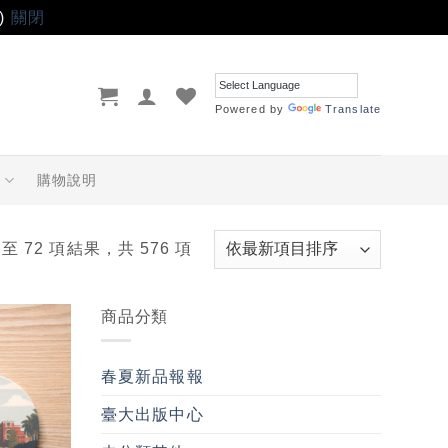
)
關閉
Powered by
Translate
品
購物說明
 至 72 項結果，共 576 項
商品分類
加入
「願
春夏新品報報
望輕
單」
臺大出版中心