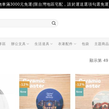
物車滿3000元免運(限台灣地區宅配，請於運送選項勾選免運
專區
辦公文具
生活道具
衣著配件
包袋
主題商
顯示第 49
-12%
-12%
加入
加入
「願
「願
New
New
望輕
望輕
單」
單」