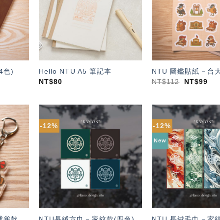
單」
單」
4色)
Hello NTU A5 筆記本
NTU 圖鑑貼紙－台
NT$
80
NT$
112
NT$
99
-12%
-12%
加入
加入
「願
「願
New
望輕
望輕
單」
單」
球雀款
NTU長絨方巾－家紋款(四色)
NTU 長絨毛巾－家紋