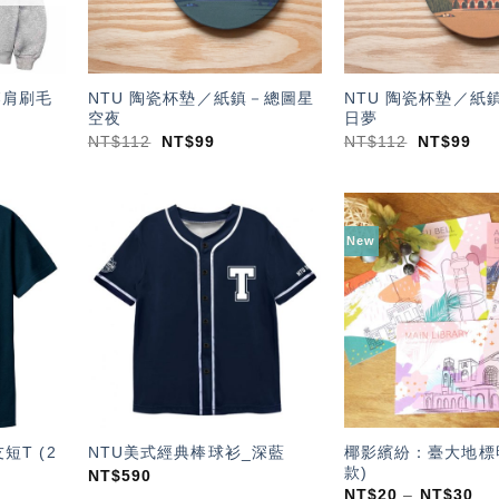
落肩刷毛
NTU 陶瓷杯墊／紙鎮－總圖星
NTU 陶瓷杯墊／紙
空夜
日夢
NT$
112
NT$
99
NT$
112
NT$
99
New
加入
加入
「願
「願
望輕
望輕
單」
單」
短T (2
椰影繽紛：臺大地標
NTU美式經典棒球衫_深藍
款)
NT$
590
NT$
20
–
NT$
30