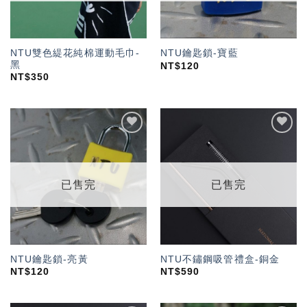
NTU雙色緹花純棉運動毛巾-
NTU鑰匙鎖-寶藍
黑
NT$
120
NT$
350
加入
加入
「願
「願
望輕
望輕
單」
單」
已售完
已售完
NTU鑰匙鎖-亮黃
NTU不鏽鋼吸管禮盒-銅金
NT$
120
NT$
590