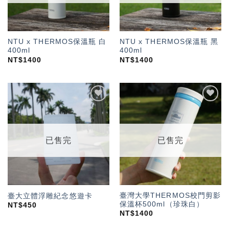
NTU x THERMOS保溫瓶 白
NTU x THERMOS保溫瓶 黑
400ml
400ml
NT$
1400
NT$
1400
加入
加入
「願
「願
望輕
望輕
單」
單」
已售完
已售完
臺灣大學THERMOS校門剪影
臺大立體浮雕紀念悠遊卡
保溫杯500ml（珍珠白）
NT$
450
NT$
1400