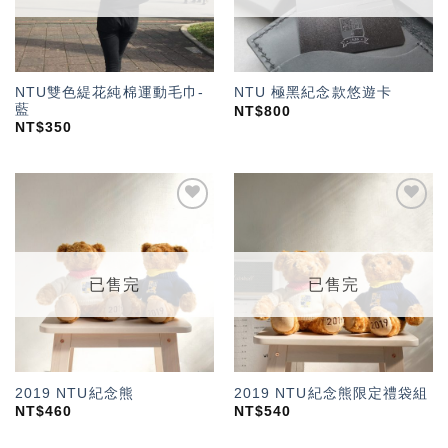
NTU雙色緹花純棉運動毛巾-
NTU 極黑紀念款悠遊卡
藍
NT$
800
NT$
350
加入
加入
「願
「願
望輕
望輕
單」
單」
已售完
已售完
2019 NTU紀念熊
2019 NTU紀念熊限定禮袋組
NT$
460
NT$
540