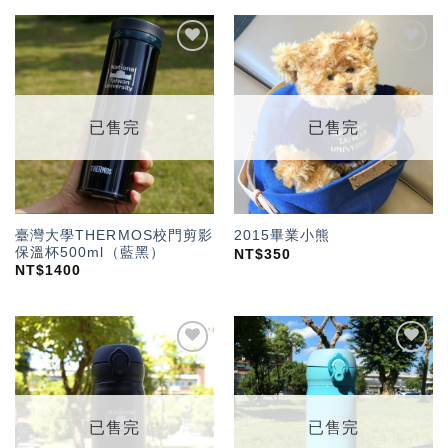
加入
加入
「願
「願
望輕
望輕
單」
單」
已售完
已售完
臺灣大學THERMOS校門剪影
2015畢業小熊
保溫杯500ml（藍黑）
NT$
350
NT$
1400
加入
加入
「願
「願
望輕
望輕
單」
單」
已售完
已售完