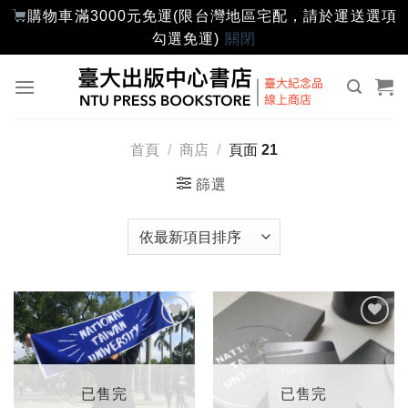
購物車滿3000元免運(限台灣地區宅配，請於運送選項
勾選免運)
關閉
Skip
to
content
首頁
/
商店
/
頁面 21
篩選
加入
加入
「願
「願
望輕
望輕
單」
單」
已售完
已售完