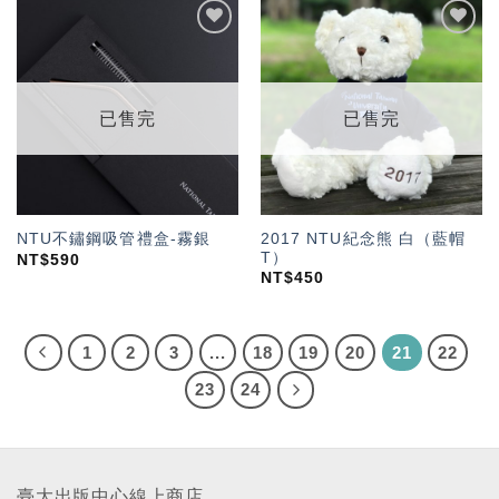
加入
加入
「願
「願
望輕
望輕
單」
單」
已售完
已售完
2017 NTU紀念熊 白（藍帽
NTU不鏽鋼吸管禮盒-霧銀
T）
NT$
590
NT$
450
1
2
3
...
18
19
20
21
22
23
24
臺大出版中心線上商店