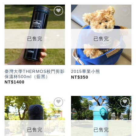
加入
加入
「願
「願
望輕
望輕
單」
單」
已售完
已售完
臺灣大學THERMOS校門剪影
2015畢業小熊
保溫杯500ml（藍黑）
NT$
350
NT$
1400
加入
加入
「願
「願
望輕
望輕
單」
單」
已售完
已售完