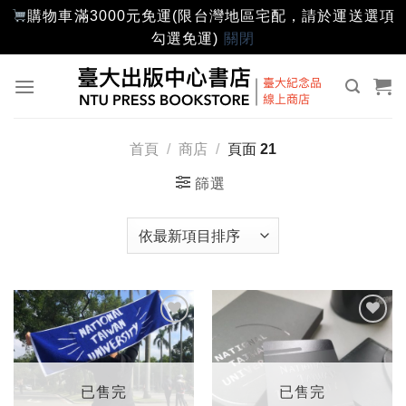
購物車滿3000元免運(限台灣地區宅配，請於運送選項
勾選免運)
關閉
Skip
to
content
首頁
/
商店
/
頁面 21
篩選
加入
加入
「願
「願
望輕
望輕
單」
單」
已售完
已售完