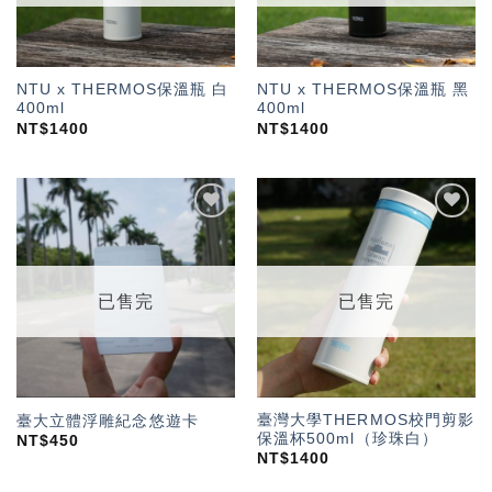
NTU x THERMOS保溫瓶 白
NTU x THERMOS保溫瓶 黑
400ml
400ml
NT$
1400
NT$
1400
加入
加入
「願
「願
望輕
望輕
單」
單」
已售完
已售完
臺灣大學THERMOS校門剪影
臺大立體浮雕紀念悠遊卡
保溫杯500ml（珍珠白）
NT$
450
NT$
1400