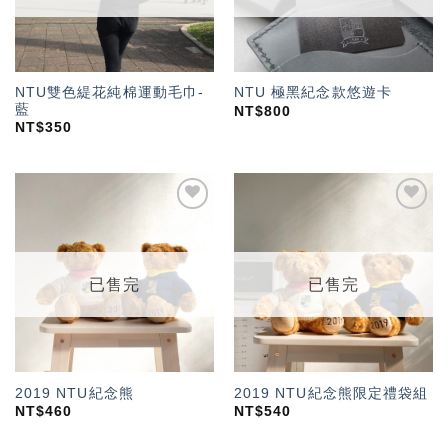
NTU雙色緹花純棉運動毛巾-
NTU 極黑紀念款悠遊卡
藍
NT$
800
NT$
350
加入
加入
「願
「願
望輕
望輕
單」
單」
已售完
已售完
2019 NTU紀念熊
2019 NTU紀念熊限定禮袋組
NT$
460
NT$
540