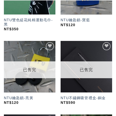
NTU雙色緹花純棉運動毛巾-
NTU鑰匙鎖-寶藍
黑
NT$
120
NT$
350
加入
加入
「願
「願
望輕
望輕
單」
單」
已售完
已售完
NTU鑰匙鎖-亮黃
NTU不鏽鋼吸管禮盒-銅金
NT$
120
NT$
590