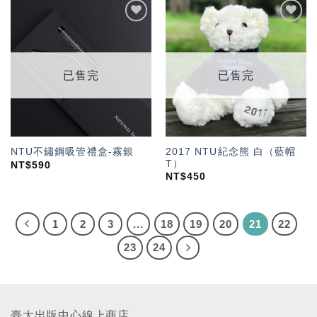
加入
加入
「願
「願
望輕
望輕
單」
單」
已售完
已售完
2017 NTU紀念熊 白（藍帽
NTU不鏽鋼吸管禮盒-霧銀
T）
NT$
590
NT$
450
1
2
3
...
18
19
20
21
22
23
24
臺大出版中心線上商店