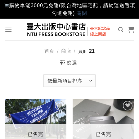
購物車滿3000元免運(限台灣地區宅配，請於運送選項
勾選免運)
關閉
Skip
to
content
首頁
/
商店
/
頁面 21
篩選
加入
加入
「願
「願
望輕
望輕
單」
單」
已售完
已售完