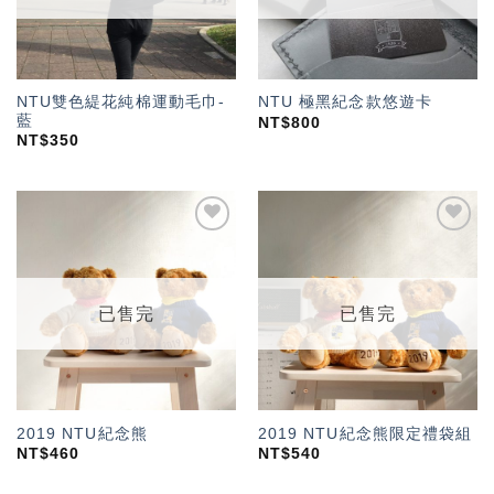
NTU雙色緹花純棉運動毛巾-
NTU 極黑紀念款悠遊卡
藍
NT$
800
NT$
350
加入
加入
「願
「願
望輕
望輕
單」
單」
已售完
已售完
2019 NTU紀念熊
2019 NTU紀念熊限定禮袋組
NT$
460
NT$
540