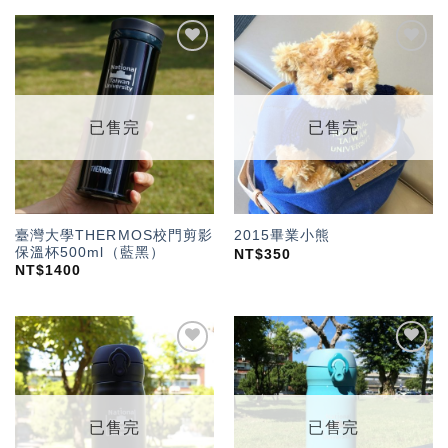
加入
加入
「願
「願
望輕
望輕
單」
單」
已售完
已售完
臺灣大學THERMOS校門剪影
2015畢業小熊
保溫杯500ml（藍黑）
NT$
350
NT$
1400
加入
加入
「願
「願
望輕
望輕
單」
單」
已售完
已售完