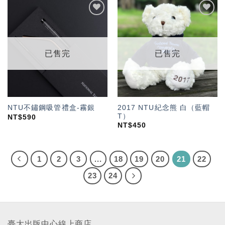
加入
加入
「願
「願
望輕
望輕
單」
單」
已售完
已售完
2017 NTU紀念熊 白（藍帽
NTU不鏽鋼吸管禮盒-霧銀
T）
NT$
590
NT$
450
1
2
3
...
18
19
20
21
22
23
24
臺大出版中心線上商店