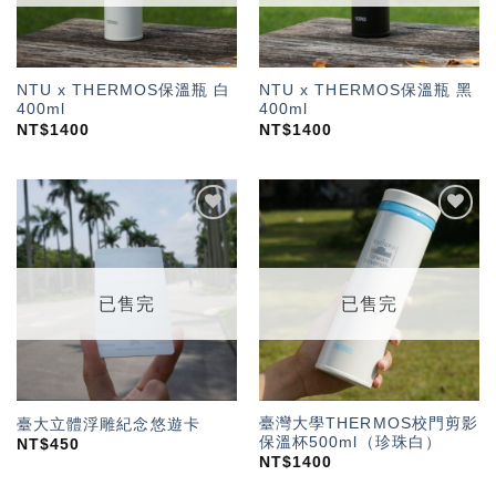
NTU x THERMOS保溫瓶 白
NTU x THERMOS保溫瓶 黑
400ml
400ml
NT$
1400
NT$
1400
加入
加入
「願
「願
望輕
望輕
單」
單」
已售完
已售完
臺灣大學THERMOS校門剪影
臺大立體浮雕紀念悠遊卡
保溫杯500ml（珍珠白）
NT$
450
NT$
1400