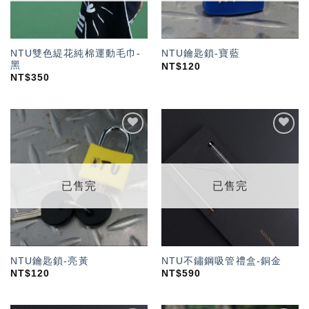
NTU雙色緹花純棉運動毛巾-
NTU鑰匙鎖-寶藍
黑
NT$
120
NT$
350
加入
加入
「願
「願
望輕
望輕
單」
單」
已售完
已售完
NTU鑰匙鎖-亮黃
NTU不鏽鋼吸管禮盒-銅金
NT$
120
NT$
590