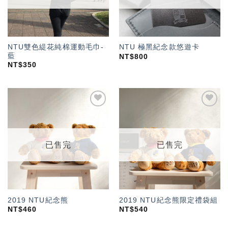
NTU雙色緹花純棉運動毛巾-
NTU 極黑紀念款悠遊卡
藍
NT$
800
NT$
350
加入
加入
「願
「願
望輕
望輕
單」
單」
已售完
已售完
2019 NTU紀念熊
2019 NTU紀念熊限定禮袋組
NT$
460
NT$
540