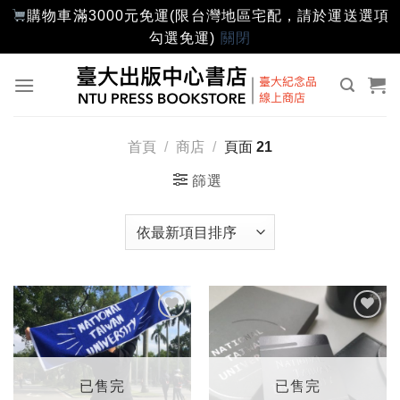
購物車滿3000元免運(限台灣地區宅配，請於運送選項
勾選免運)
關閉
Skip
to
content
首頁
/
商店
/
頁面 21
篩選
加入
加入
「願
「願
望輕
望輕
單」
單」
已售完
已售完