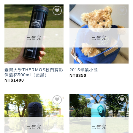
加入
加入
「願
「願
望輕
望輕
單」
單」
已售完
已售完
臺灣大學THERMOS校門剪影
2015畢業小熊
保溫杯500ml（藍黑）
NT$
350
NT$
1400
加入
加入
「願
「願
望輕
望輕
單」
單」
已售完
已售完