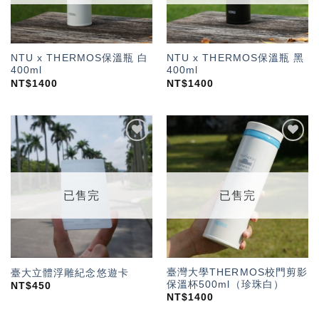
NTU x THERMOS保溫瓶 白
NTU x THERMOS保溫瓶 黑
400ml
400ml
NT$
1400
NT$
1400
加入
加入
「願
「願
望輕
望輕
單」
單」
已售完
已售完
臺灣大學THERMOS校門剪影
臺大立體浮雕紀念悠遊卡
保溫杯500ml（珍珠白）
NT$
450
NT$
1400