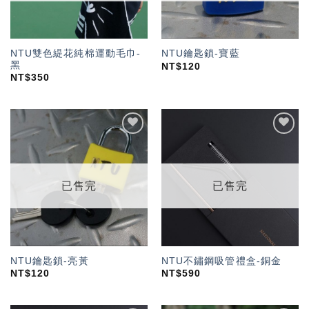
NTU雙色緹花純棉運動毛巾-
NTU鑰匙鎖-寶藍
黑
NT$
120
NT$
350
加入
加入
「願
「願
望輕
望輕
單」
單」
已售完
已售完
NTU鑰匙鎖-亮黃
NTU不鏽鋼吸管禮盒-銅金
NT$
120
NT$
590