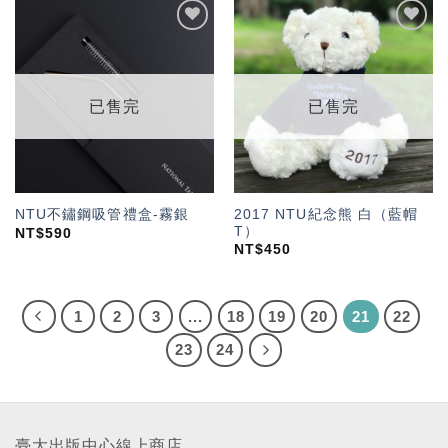
加入
加入
「願
「願
望輕
望輕
單」
單」
已售完
已售完
2017 NTU紀念熊 白（藍帽
NTU不鏽鋼吸管禮盒-霧銀
T）
NT$
590
NT$
450
1
2
3
...
18
19
20
21
22
23
24
臺大出版中心線上商店