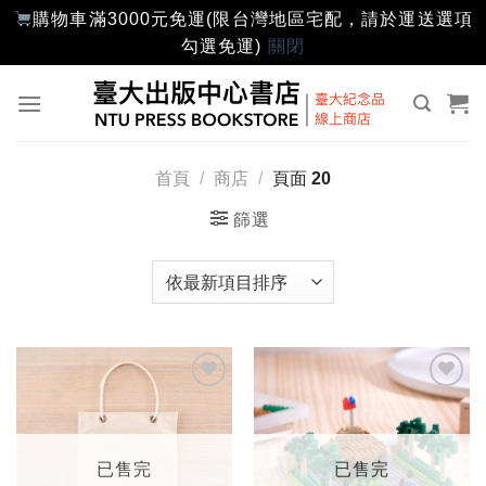
購物車滿3000元免運(限台灣地區宅配，請於運送選項
勾選免運)
關閉
Skip
to
content
首頁
/
商店
/
頁面 20
篩選
加入
加入
「願
「願
望輕
望輕
單」
單」
已售完
已售完