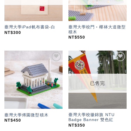
臺灣大學校門‧椰林大道微型
臺灣大學iPad帆布書袋-白
積木
NT$
300
NT$
550
加入
加入
「願
「願
望輕
望輕
單」
單」
已售完
臺灣大學校徽錦旗 NTU
臺灣大學傅園微型積木
Badge Banner 雙色紅
NT$
450
NT$
350