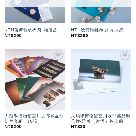
NTU幾何輕帆布袋-雅痞藍
NTU幾何輕帆布袋-湖水綠
NT$
290
NT$
290
加入
加入
「願
「願
望輕
望輕
單」
單」
人類學博物館宮川次郎藏品明
人類學博物館宮川次郎藏品明
信片套組（10張）
信片-雅美（達悟）族土偶
NT$
200
NT$
30