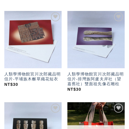
加入
加入
「願
「願
望輕
望輕
單」
單」
人類學博物館宮川次郎藏品明
人類學博物館宮川次郎藏品明
信片-平埔族木槲草織花短衣
信片-排灣族阿盧夫岸社（望
嘉舊社）雙面祖先像石雕柱
NT$
30
NT$
30
加入
加入
「願
「願
望輕
望輕
單」
單」