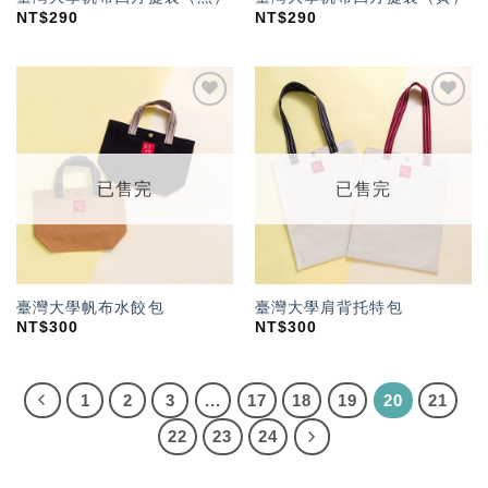
NT$
290
NT$
290
加入
加入
「願
「願
望輕
望輕
單」
單」
已售完
已售完
臺灣大學帆布水餃包
臺灣大學肩背托特包
NT$
300
NT$
300
1
2
3
...
17
18
19
20
21
22
23
24