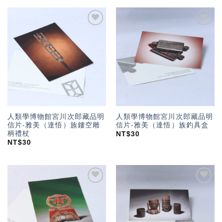
加入
加入
「願
「願
望輕
望輕
單」
單」
人類學博物館宮川次郎藏品明
人類學博物館宮川次郎藏品明
信片-雅美（達悟）族鏤空雕
信片-雅美（達悟）族釣具盒
柄禮杖
NT$
30
NT$
30
加入
加入
「願
「願
望輕
望輕
單」
單」