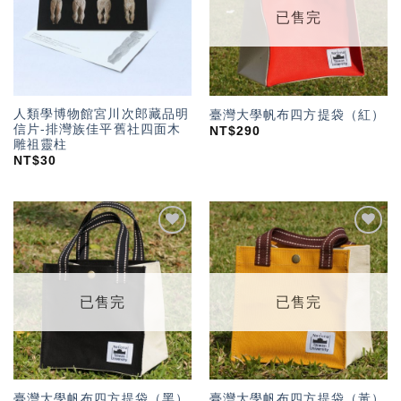
已售完
人類學博物館宮川次郎藏品明
臺灣大學帆布四方提袋（紅）
信片-排灣族佳平舊社四面木
NT$
290
雕祖靈柱
NT$
30
加入
加入
「願
「願
望輕
望輕
單」
單」
已售完
已售完
臺灣大學帆布四方提袋（黑）
臺灣大學帆布四方提袋（黃）