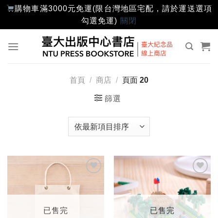
購物車滿3000元免運(限台灣地區宅配，請於運送選項
勾選免運)
關閉
Skip
to
content
首頁
/
商店
/
頁面 20
篩選
加入
加入
「願
「願
望輕
望輕
單」
單」
已售完
已售完