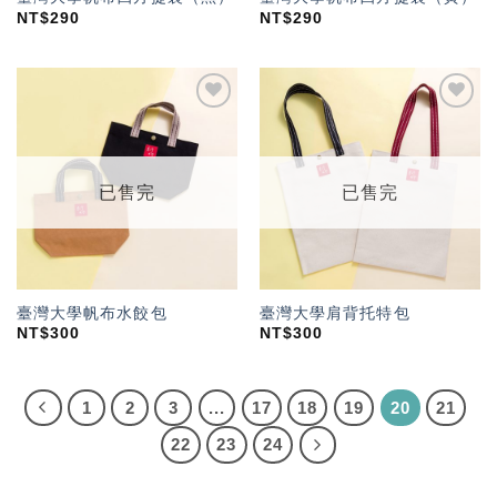
NT$
290
NT$
290
加入
加入
「願
「願
望輕
望輕
單」
單」
已售完
已售完
臺灣大學帆布水餃包
臺灣大學肩背托特包
NT$
300
NT$
300
1
2
3
...
17
18
19
20
21
22
23
24