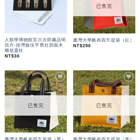
已售完
人類學博物館宮川次郎藏品明
臺灣大學帆布四方提袋（紅）
信片-排灣族佳平舊社四面木
NT$
290
雕祖靈柱
NT$
30
加入
加入
「願
「願
望輕
望輕
單」
單」
已售完
已售完
臺灣大學帆布四方提袋（黑）
臺灣大學帆布四方提袋（黃）