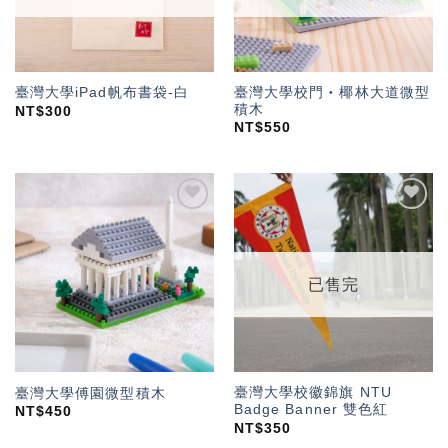
臺灣大學校門‧椰林大道微型
臺灣大學iPad帆布書袋-白
積木
NT$
300
NT$
550
加入
加入
「願
「願
望輕
望輕
單」
單」
已售完
臺灣大學校徽錦旗 NTU
臺灣大學傅園微型積木
Badge Banner 雙色紅
NT$
450
NT$
350