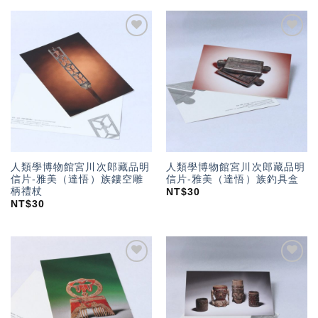
加入
加入
「願
「願
望輕
望輕
單」
單」
人類學博物館宮川次郎藏品明
人類學博物館宮川次郎藏品明
信片-雅美（達悟）族鏤空雕
信片-雅美（達悟）族釣具盒
柄禮杖
NT$
30
NT$
30
加入
加入
「願
「願
望輕
望輕
單」
單」