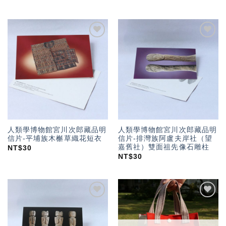
加入
加入
「願
「願
望輕
望輕
單」
單」
人類學博物館宮川次郎藏品明
人類學博物館宮川次郎藏品明
信片-平埔族木槲草織花短衣
信片-排灣族阿盧夫岸社（望
嘉舊社）雙面祖先像石雕柱
NT$
30
NT$
30
加入
加入
「願
「願
望輕
望輕
單」
單」