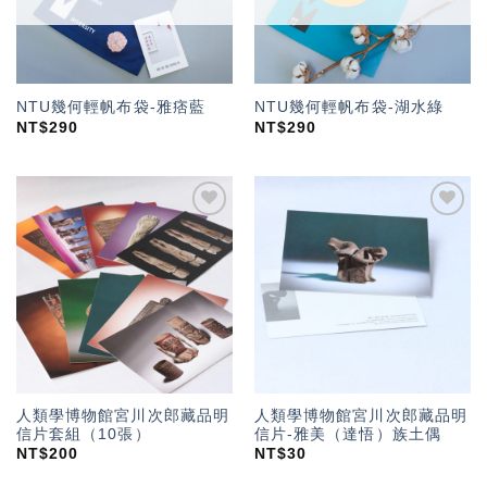
NTU幾何輕帆布袋-雅痞藍
NTU幾何輕帆布袋-湖水綠
NT$
290
NT$
290
加入
加入
「願
「願
望輕
望輕
單」
單」
人類學博物館宮川次郎藏品明
人類學博物館宮川次郎藏品明
信片套組（10張）
信片-雅美（達悟）族土偶
NT$
200
NT$
30