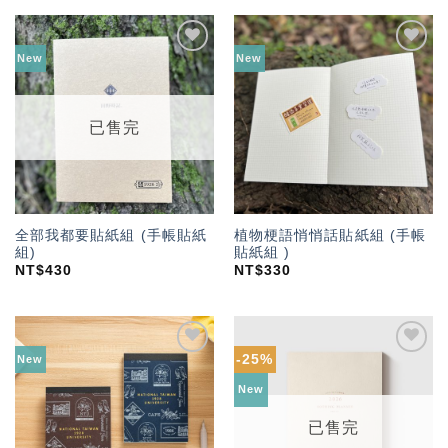
New
New
加入
加入
「願
「願
望輕
望輕
單」
單」
已售完
全部我都要貼紙組 (手帳貼紙
植物梗語悄悄話貼紙組 (手帳
組)
貼紙組 )
NT$
430
NT$
330
-25%
New
加入
加入
「願
「願
New
望輕
望輕
單」
單」
已售完