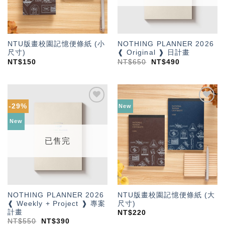
NTU版畫校園記憶便條紙 (小
NOTHING PLANNER 2026
尺寸)
❰ Original ❱ 日計畫
NT$
150
NT$
650
NT$
490
-29%
New
加入
加入
「願
「願
New
望輕
望輕
單」
單」
已售完
NOTHING PLANNER 2026
NTU版畫校園記憶便條紙 (大
❰ Weekly + Project ❱ 專案
尺寸)
計畫
NT$
220
NT$
550
NT$
390