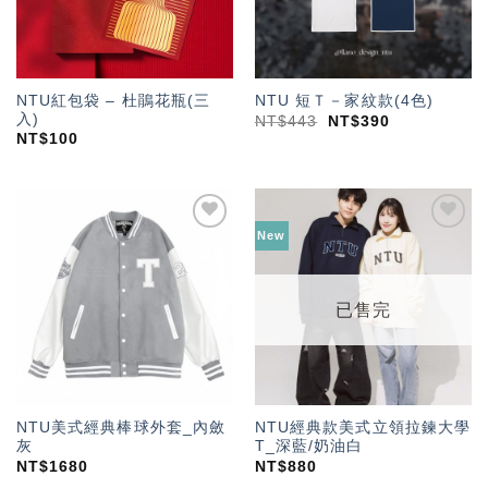
NTU紅包袋 – 杜鵑花瓶(三
NTU 短Ｔ－家紋款(4色)
入)
NT$
443
NT$
390
NT$
100
New
加入
加入
「願
「願
望輕
望輕
單」
單」
已售完
NTU美式經典棒球外套_內斂
NTU經典款美式立領拉鍊大學
灰
T_深藍/奶油白
NT$
1680
NT$
880