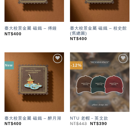
臺大校景金屬 磁鐵 – 校史館
臺大校景金屬 磁鐵 – 傅鐘
(舊總圖)
NT$
400
NT$
400
-12%
New
加入
加入
「願
「願
望輕
望輕
單」
單」
臺大校景金屬 磁鐵 – 醉月湖
NTU 老帽－英文款
NT$
400
NT$
443
NT$
390