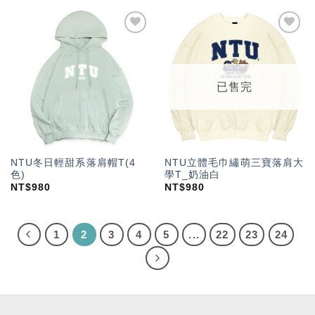
加入
加入
「願
「願
望輕
望輕
單」
單」
已售完
NTU冬日輕甜系落肩帽T(4
NTU立體毛巾繡萌三寶落肩大
色)
學T_奶油白
NT$
980
NT$
980
1
2
3
4
5
...
22
23
24