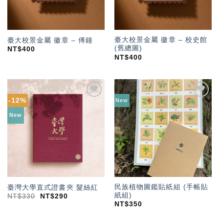
臺大校景金屬 徽章 – 校史館
臺大校景金屬 徽章 – 傅鐘
(舊總圖)
NT$
400
NT$
400
-12%
New
加入
加入
「願
「願
New
望輕
望輕
單」
單」
民族植物圖鑑貼紙組 (手帳貼
臺灣大學直式證書夾 髮絲紅
紙組)
NT$
330
NT$
290
NT$
350