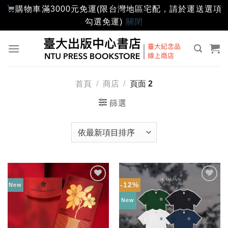
購物車滿3000元免運(限台灣地區宅配，請於運送選項
勾選免運)
關閉
Skip
to
content
首頁
/
商店
/
頁面 2
篩選
-12%
New
加入
加入
「願
「願
New
望輕
望輕
單」
單」