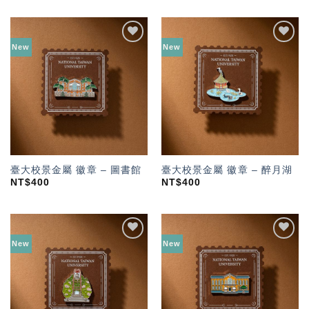
New
New
加入
加入
「願
「願
望輕
望輕
單」
單」
臺大校景金屬 徽章 – 圖書館
臺大校景金屬 徽章 – 醉月湖
NT$
400
NT$
400
New
New
加入
加入
「願
「願
望輕
望輕
單」
單」