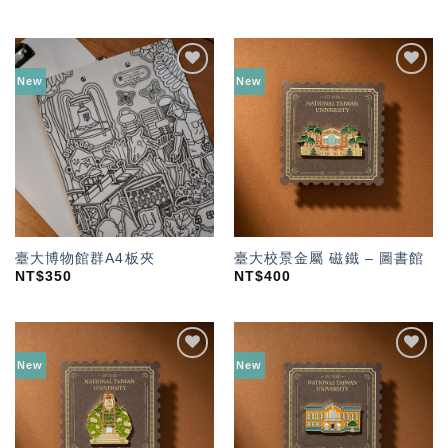
New
New
加入
加入
「願
「願
望輕
望輕
單」
單」
臺大博物館群A4板夾
臺大校景金屬 磁鐵 – 圖書館
NT$
350
NT$
400
New
New
加入
加入
「願
「願
望輕
望輕
單」
單」