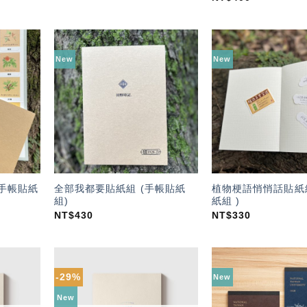
New
New
加入
加入
「願
「願
望輕
望輕
單」
單」
(手帳貼紙
全部我都要貼紙組 (手帳貼紙
植物梗語悄悄話貼紙組
組)
紙組 )
NT$
430
NT$
330
-29%
New
加入
加入
「願
「願
New
望輕
望輕