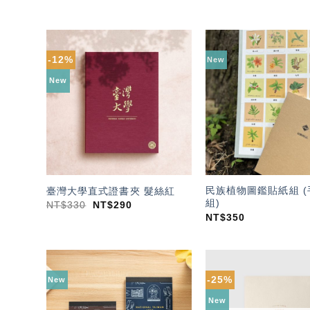
-12%
New
加入
「願
New
望輕
單」
民族植物圖鑑貼紙組 
臺灣大學直式證書夾 髮絲紅
組)
NT$
330
NT$
290
NT$
350
-25%
New
加入
「願
New
望輕