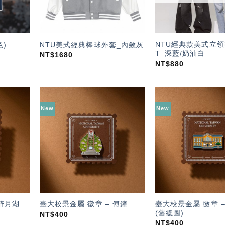
NTU經典款美式立
色)
NTU美式經典棒球外套_內斂灰
T_深藍/奶油白
NT$
1680
NT$
880
New
New
加入
加入
「願
「願
望輕
望輕
單」
單」
臺大校景金屬 徽章 
 醉月湖
臺大校景金屬 徽章 – 傅鐘
(舊總圖)
NT$
400
NT$
400