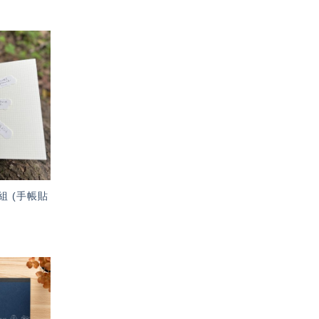
加入
「願
望輕
單」
 (手帳貼
加入
「願
望輕