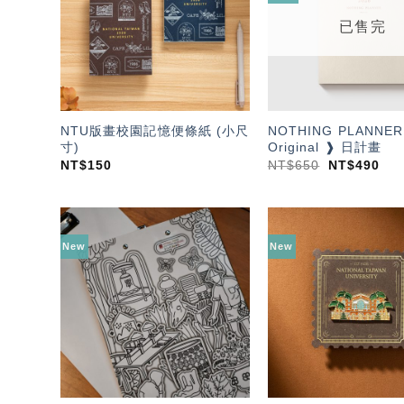
單」
已售完
NTU版畫校園記憶便條紙 (小尺
NOTHING PLANNER
寸)
Original ❱ 日計畫
NT$
150
NT$
650
NT$
490
New
New
加入
「願
望輕
單」