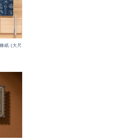
單」
條紙 (大尺
加入
「願
望輕
單」