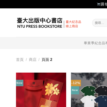
購
Skip
to
搜
content
尋
關
鍵
字:
畢業季紀念品
首頁
/
商店
/
頁面 2
-12%
New
加入
「願
New
望輕
單」