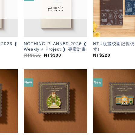
單」
單」
已售完
 2026 ❰
NOTHING PLANNER 2026 ❰
NTU版畫校園記憶便
Weekly + Project ❱ 專案計畫
寸)
NT$
550
NT$
390
NT$
220
New
New
加入
加入
「願
「願
望輕
望輕
單」
單」