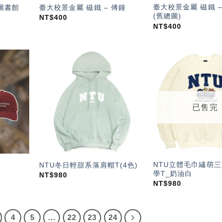
臺大校景金屬 磁鐵 
 圖書館
臺大校景金屬 磁鐵 – 傅鐘
(舊總圖)
NT$
400
NT$
400
加入
加入
「願
「願
望輕
望輕
單」
單」
已售完
NTU立體毛巾繡萌
NTU冬日輕甜系落肩帽T(4色)
學T_奶油白
NT$
980
NT$
980
4
5
...
22
23
24