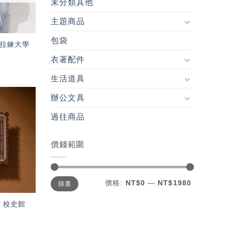
未分類其他
主題商品
包袋
領拉鍊大學
衣著配件
生活道具
辦公文具
加入
過往商品
「願
望輕
單」
價錢範圍
最
最
價格:
NT$0
—
NT$1980
篩選
低
高
價
價
格
格
– 校史館