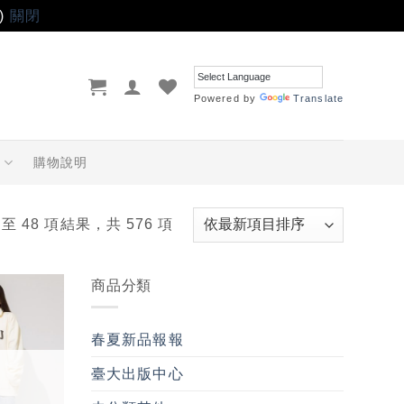
)
關閉
Powered by
Translate
品
購物說明
 至 48 項結果，共 576 項
商品分類
加入
「願
春夏新品報報
望輕
單」
臺大出版中心