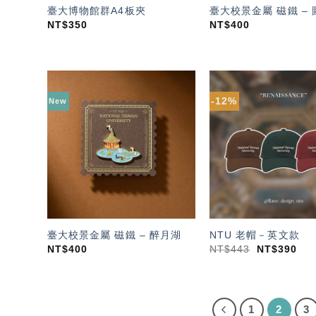
臺大博物館群A4板夾
臺大校景金屬 磁鐵 –
NT$
350
NT$
400
-12%
New
加入
「願
望輕
單」
臺大校景金屬 磁鐵 – 醉月湖
NTU 老帽－英文款
NT$
400
NT$
443
NT$
390
1
2
3