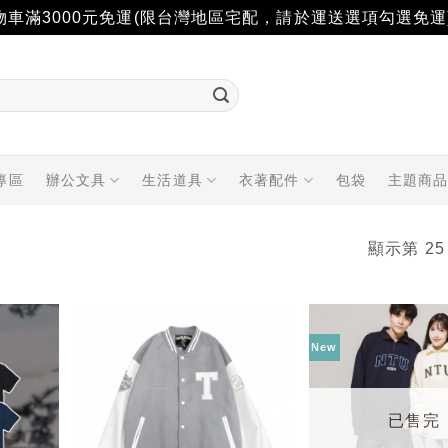
物車滿3000元免運(限台灣地區宅配，請於運送選項勾選免運
專區
辦公文具
生活道具
衣著配件
包袋
主題商
顯示第 25
New
加入
加入
「願
「願
望輕
望輕
單」
單」
已售完