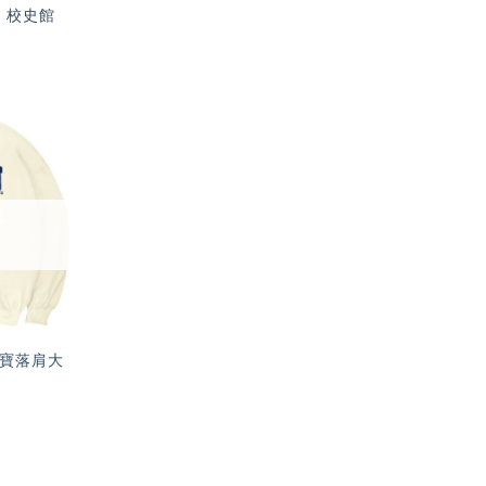
– 校史館
加入
「願
望輕
單」
三寶落肩大