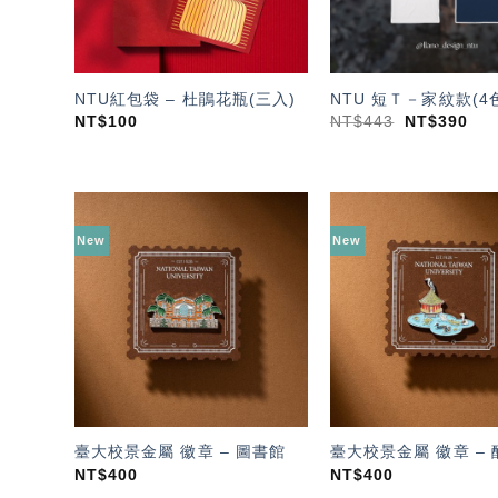
NTU紅包袋 – 杜鵑花瓶(三入)
NTU 短Ｔ－家紋款(4
NT$
100
NT$
443
NT$
390
New
New
加入
「願
望輕
單」
臺大校景金屬 徽章 – 圖書館
臺大校景金屬 徽章 –
NT$
400
NT$
400